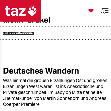

taz zahl ich
archiv-artikel

taz zahl ich
taz zahl ich
deutsches wandern
themen
politik
öko
Deutsches Wandern
gesellschaft
Was einmal die großen Erzählungen Ost und großen
Erzählungen West waren, ist ins Anekdotische und
kultur
Private geschrumpelt: Im Babylon Mitte hat heute
„Heimatkunde“ von Martin Sonneborn und Andreas
sport
Coerper Premiere