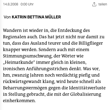
berlin
14.8.2008
0:00 Uhr
teilen
nord
Von
KATRIN BETTINA MÜLLER
wahrheit
Wandern ist wieder in, die Entdeckung des
verlag
Regionalen auch. Das hat jetzt nicht nur damit zu
tun, dass das Ausland teurer und die Billigflieger
verlag
knapper werden. Sondern auch mit einem
veranstaltungen
Stimmungsumschwung, der Wörter wie
„Heimatkunde“ immer gleich in kleinen,
shop
ironischen Anführungsstrichen denkt. Was vor,
fragen & hilfe
hm, zwanzig Jahren noch verdächtig piefig und
unterstützen
rückwärtsgewandt klang, wird heute schnell als
Beharrungsvermögen gegen die Identitätsverluste
abo
in Stellung gebracht, die mit der Globalisierung
einherkommen.
genossenschaft