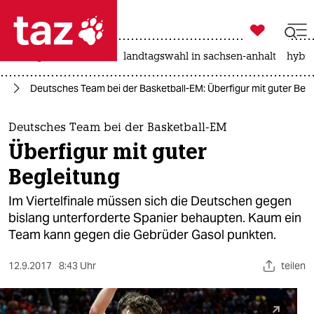

taz zahl ich
niedrigwasser
rente
landtagswahl in sachsen-anhalt
hybri

taz zahl ich
rt
Deutsches Team bei der Basketball-EM: Überfigur mit guter Begl
taz zahl ich
themen
Deutsches Team bei der Basketball-EM
Überfigur mit guter
politik
Begleitung
öko
Im Viertelfinale müssen sich die Deutschen gegen
bislang unterforderte Spanier behaupten. Kaum ein
gesellschaft
Team kann gegen die Gebrüder Gasol punkten.
kultur
12.9.2017
8:43 Uhr
teilen
sport