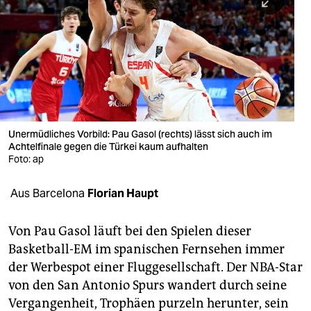
berlin
nord
wahrheit
verlag
verlag
Unermüdliches Vorbild: Pau Gasol (rechts) lässt sich auch im
Achtelfinale gegen die Türkei kaum aufhalten
veranstaltungen
Foto: ap
shop
Aus Barcelona
Florian Haupt
fragen & hilfe
unterstützen
Von Pau Gasol läuft bei den Spielen dieser
Basketball-EM im spanischen Fernsehen immer
abo
der Werbespot einer Fluggesellschaft. Der NBA-Star
von den San Antonio Spurs wandert durch seine
genossenschaft
Vergangenheit, Trophäen purzeln herunter, sein