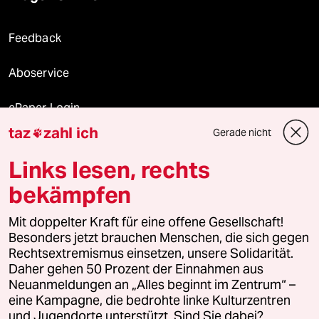
Feedback
Aboservice
ePaper Login
taz
zahl ich
Gerade nicht

Downloads für Abonnierende
Links lesen, rechts
bekämpfen
© 2026 taz Verlags und Vertriebs GmbH
Alle Rechte vorbehalten. Bei rechtlichen Fragen oder für Genehmigungen
Mit doppelter Kraft für eine offene Gesellschaft!
wenden Sie sich bitte an
lizenzen@taz.de
Besonders jetzt brauchen Menschen, die sich gegen
Rechtsextremismus einsetzen, unsere Solidarität.
Daher gehen 50 Prozent der Einnahmen aus
Feedback
Redaktionsstatut
Kommune-Richtlinien
KI-
Neuanmeldungen an „Alles beginnt im Zentrum“ –
eine Kampagne, die bedrohte linke Kulturzentren
Leitlinie
Informant
Datenschutz
Impressum
AGB
und Jugendorte unterstützt. Sind Sie dabei?