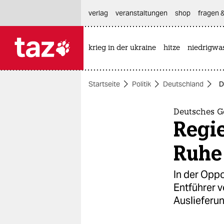
hautnavigation anspringen
hauptinhalt anspringen
footer anspringen
verlag
veranstaltungen
shop
fragen &
krieg in der ukraine
hitze
niedrigwa

taz zahl ich
taz zahl ich
Startseite
Politik
Deutschland
D
themen
politik
Deutsches G
Regie
öko
Ruhe
gesellschaft
In der Oppo
kultur
Entführer v
Auslieferu
sport