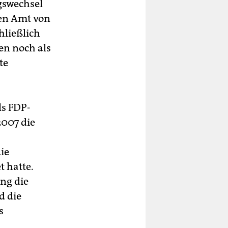
gswechsel
en Amt von
hließlich
ten noch als
te
ls FDP-
007 die
ie
 hatte.
ng die
d die
s