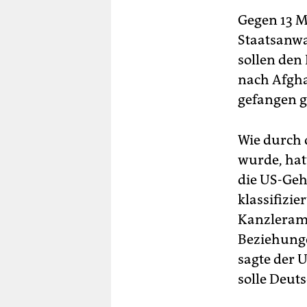
Gegen 13 M
Staatsanwa
sollen den
nach Afgha
gefangen g
Wie durch 
wurde, hat
die US-Geh
klassifizi
Kanzleramt
Beziehunge
sagte der 
solle Deuts