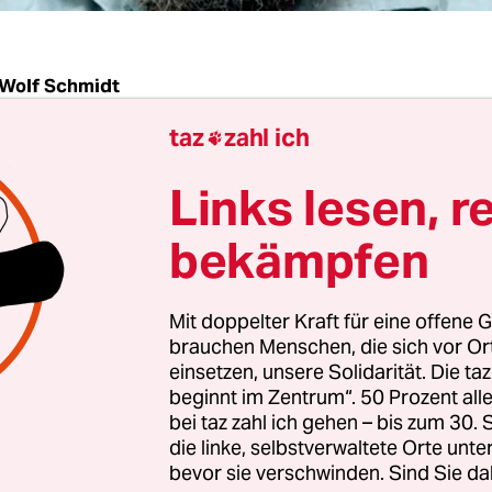
Wolf Schmidt
taz
zahl ich

| Am Ende siegt die Staatsräson: Nach erneuter 
Links lesen, r
ie schwarz-gelbe Bundesregierung entschieden, i
 Jahren von den USA entführten Neu-Ulmers Khal
bekämpfen
t um eine Auslieferung der beteiligten CIA-Agent
Der Grund: Die fehlende Aussicht auf Erfolg. Das 
Mit doppelter Kraft für eine offene G
ort des FDP-geführten Bundesjustizministeriums
brauchen Menschen, die sich vor O
he Frage des Abgeordneten Wolfgang Neskovic herv
einsetzen, unsere Solidarität. Die ta
beginnt im Zentrum“. 50 Prozent a
.
bei taz zahl ich gehen – bis zum 30
die linke, selbstverwaltete Orte unte
s besteht kein Anlass, den Fall im Hinblick auf e
bevor sie verschwinden. Sind Sie da