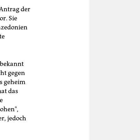
 Antrag der
r. Sie
azedonien
te
 bekannt
cht gegen
ls geheim
mat das
e
rohen",
r, jedoch