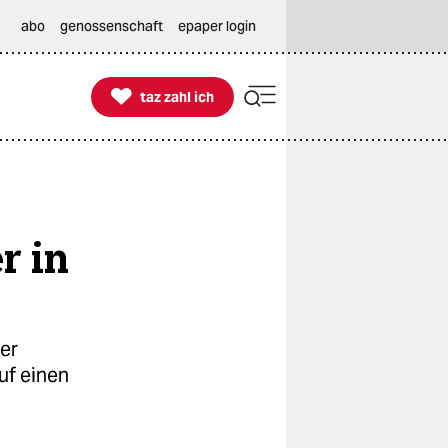
abo
genossenschaft
epaper login

taz zahl ich
taz zahl ich
r in
er
uf einen