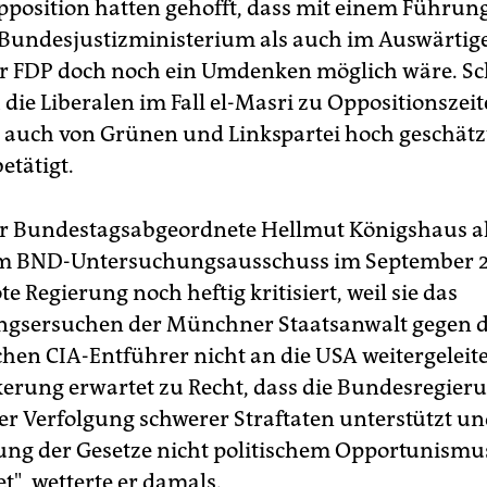
Opposition hatten gehofft, dass mit einem Führun
Bundesjustizministerium als auch im Auswärtig
r FDP doch noch ein Umdenken möglich wäre. Sc
 die Liberalen im Fall el-Masri zu Oppositionszei
d auch von Grünen und Linkspartei hoch geschätz
etätigt.
er Bundestagsabgeordnete Hellmut Königshaus a
 im BND-Untersuchungsausschuss im September 2
e Regierung noch heftig kritisiert, weil sie das
ngsersuchen der Münchner Staatsanwalt gegen d
en CIA-Entführer nicht an die USA weitergeleitet
kerung erwartet zu Recht, dass die Bundesregieru
der Verfolgung schwerer Straftaten unterstützt un
ng der Gesetze nicht politischem Opportunismu
t", wetterte er damals.