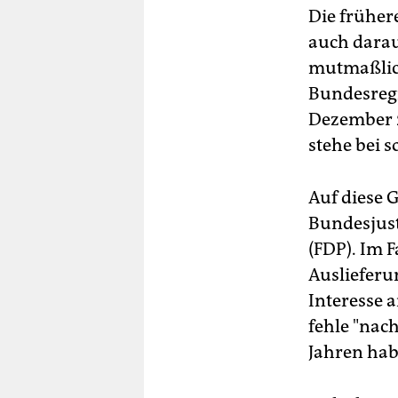
Die früher
auch darau
mutmaßlich
Bundesregi
Dezember 2
stehe bei 
Auf diese 
Bundesjust
(FDP). Im F
Auslieferu
Interesse 
fehle "nac
Jahren hab