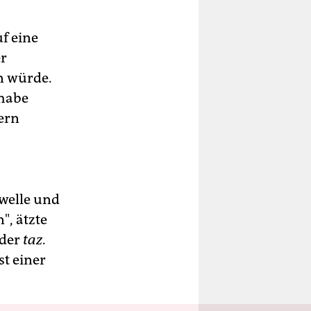
f eine
er
n würde.
 habe
tern
welle und
", ätzte
 der
taz
.
t einer