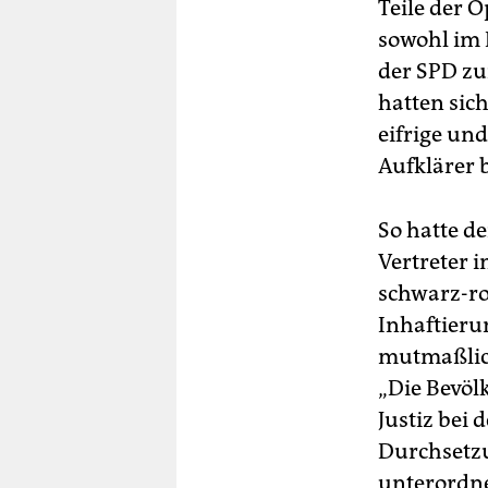
Teile der 
sowohl im 
der SPD zu
hatten sich
eifrige un
Aufklärer b
So hatte d
Vertreter
schwarz-rot
Inhaftieru
mutmaßlich
„Die Bevöl
Justiz bei 
Durchsetzu
unterordne