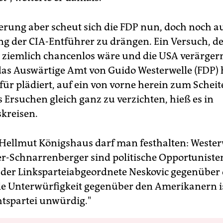
ierung aber scheut sich die FDP nun, doch noch au
ng der CIA-Entführer zu drängen. Ein Versuch, d
h ziemlich chancenlos wäre und die USA verärger
das Auswärtige Amt von Guido Westerwelle (FDP)
für plädiert, auf ein von vorne herein zum Schei
s Ersuchen gleich ganz zu verzichten, hieß es in
kreisen.
 Hellmut Königshaus darf man festhalten: Wester
r-Schnarrenberger sind politische Opportunisten
 der Linksparteiabgeordnete Neskovic gegenüber
ile Unterwürfigkeit gegenüber den Amerikanern is
tspartei unwürdig."