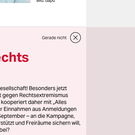
Bild: dapd
Gerade nicht
Prüfung hat
echts
m Fall des
ed el-
en zu
geht aus
esellschaft! Besonders jetzt
 auf eine
rt gegen Rechtsextremismus
or, die der
z kooperiert daher mit „Alles
ller Einnahmen aus Anmeldungen
. September – an die Kampagne,
rstützt und Freiräume sichern will,
in
bei?