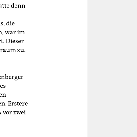
atte denn
, die
n, war im
t. Dieser
lraum zu.
enberger
nes
hen
n. Erstere
A vor zwei