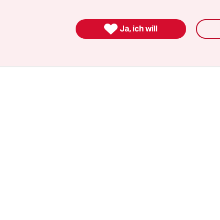
n die USA um Auslieferung der Verfolgten ander
 heißt es in dem Schreiben. "Es ist nicht davon a

 Ersuchen durch die USA stattgegeben würde."
Ja, ich will