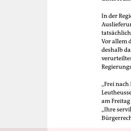
In der Reg
Auslieferu
tatsächlic
Vor allem 
deshalb da
verurteilte
Regierungs
„Frei nach
Leutheusse
am Freitag
„Ihre serv
Bürgerrech