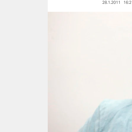
berlin
28.1.2011
16:2
nord
wahrheit
verlag
verlag
veranstaltungen
shop
fragen & hilfe
unterstützen
abo
genossenschaft