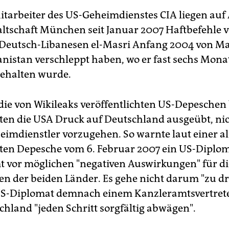
itarbeiter des US-Geheimdienstes CIA liegen auf
ltschaft München seit Januar 2007 Haftbefehle vo
 Deutsch-Libanesen el-Masri Anfang 2004 von M
nistan verschleppt haben, wo er fast sechs Mona
ehalten wurde.
die von Wikileaks veröffentlichten US-Depeschen
ten die USA Druck auf Deutschland ausgeübt, ni
eimdienstler vorzugehen. So warnte laut einer a
erten Depesche vom 6. Februar 2007 ein US-Diplo
 vor möglichen "negativen Auswirkungen" für di
n der beiden Länder. Es gehe nicht darum "zu d
US-Diplomat demnach einem Kanzleramtsvertrete
chland "jeden Schritt sorgfältig abwägen".