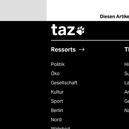
Diesen Artikel
taz

Ressorts
T
Politik
Hi
Öko
S
Gesellschaft
L
Kultur
A
Sport
G
Berlin
Na
Nord
Wahrheit