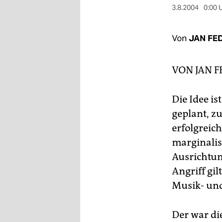
berlin
3.8.2004
0:00 
nord
Von
JAN FE
wahrheit
verlag
VON
JAN 
verlag
Die Idee i
veranstaltungen
geplant, z
shop
erfolgreic
marginalis
fragen & hilfe
Ausrichtun
unterstützen
Angriff gi
Musik- und
abo
genossenschaft
Der war die