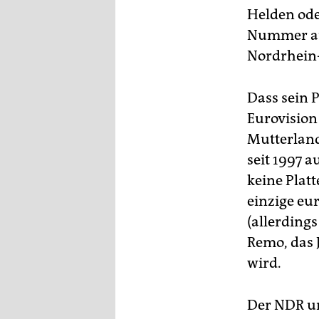
Helden ode
Nummer aus
Nordrhein-
Dass sein 
Eurovision 
Mutterland
seit 1997 
keine Plat
einzige eu
(allerding
Remo, das 
wird.
Der NDR un