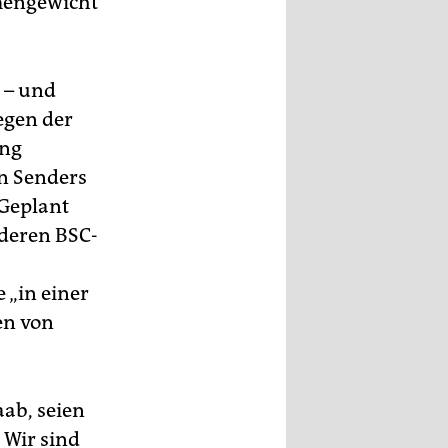
mengewicht
 – und
egen der
ong
en Senders
 Geplant
 deren BSC-
 „in einer
en von
ab, seien
 Wir sind