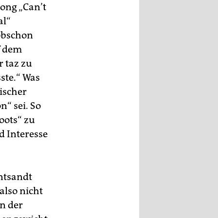
Song „Can’t
al“
 obschon
f dem
r taz zu
ste.“ Was
lischer
n“ sei. So
oots“ zu
d Interesse
ntsandt
also nicht
n der