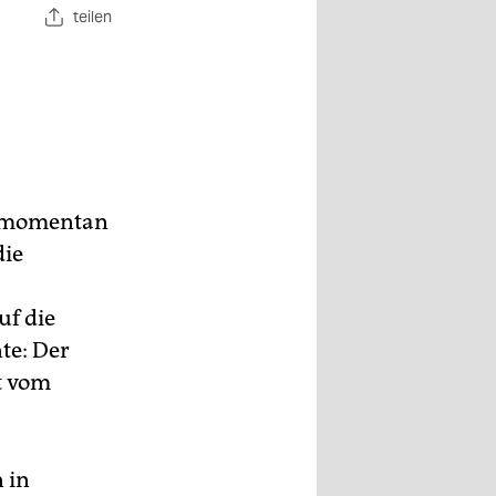
teilen
ie momentan
die
uf die
te: Der
t vom
 in