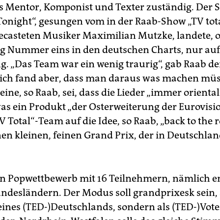
ls Mentor, Komponist und Texter zuständig. Der 
 Tonight“, gesungen vom in der Raab-Show „TV tot
gecasteten Musiker Maximilian Mutzke, landete,
 Nummer eins in den deutschen Charts, nur au
g. „Das Team war ein wenig traurig“, gab Raab de
 „ich fand aber, dass man daraus was machen müs
ine, so Raab, sei, dass die Lieder „immer orienta
as ein Produkt „der Osterweiterung der Eurovisio
 Total“-Team auf die Idee, so Raab, „back to the r
nen kleinen, feinen Grand Prix, der in Deutschlan
in Popwettbewerb mit 16 Teilnehmern, nämlich e
ndesländern. Der Modus soll grandprixesk sein, 
eines (TED-)Deutschlands, sondern als (TED-)Vote