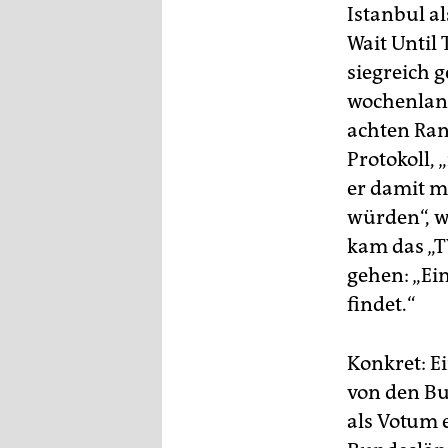
epaper login
Istanbul a
Wait Until
siegreich 
wochenlang
achten Ran
Protokoll,
er damit me
würden“, w
kam das „TV
gehen: „Ei
findet.“
Konkret: E
von den Bu
als Votum 