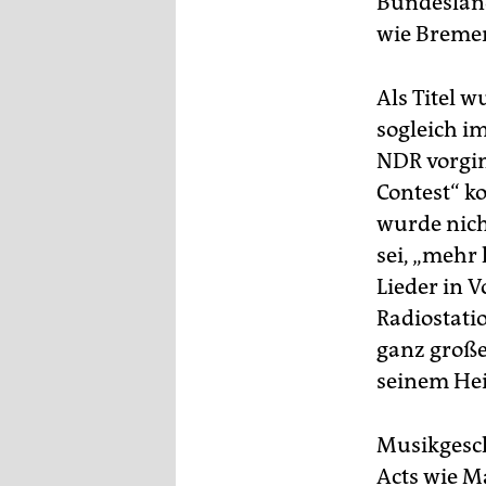
Bundesländ
wie Bremen
Als Titel 
sogleich i
NDR vorgin
Contest“ k
wurde nich
sei, „mehr
Lieder in 
Radiostatio
ganz große
seinem Hei
Musikgesch
Acts wie M