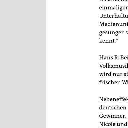
einmaligen
Unterhaltu
Medienunte
gesungen w
kennt.“
Hans R. Be
Volksmusik,
wird nur s
frischen W
Nebeneffek
deutschen 
Gewinner. D
Nicole und 