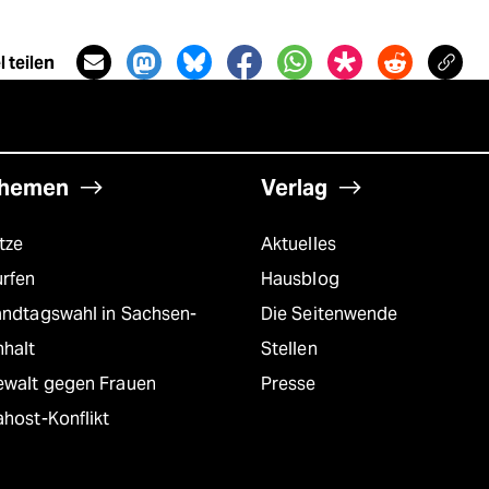
 teilen
hemen
Verlag
tze
Aktuelles
urfen
Hausblog
andtagswahl in Sachsen-
Die Seitenwende
nhalt
Stellen
ewalt gegen Frauen
Presse
host-Konflikt