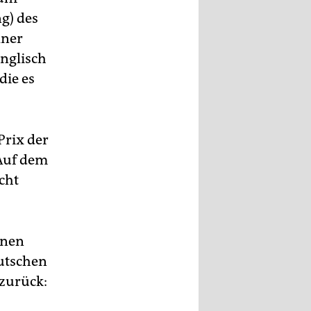
g) des
lner
Englisch
die es
Prix der
 Auf dem
cht
inen
eutschen
 zurück: