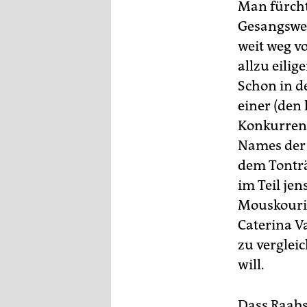
Man fürchte
Gesangswet
weit weg v
allzu eilig
Schon in d
einer (den
Konkurrenz
Names der S
dem Tonträ
im Teil je
Mouskouri,
Caterina V
zu verglei
will.
Dass Raabs