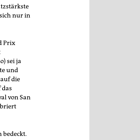
tzstärkste
sich nur in
d Prix
t
) sei ja
ote und
auf die
 das
val von San
briert
n bedeckt.