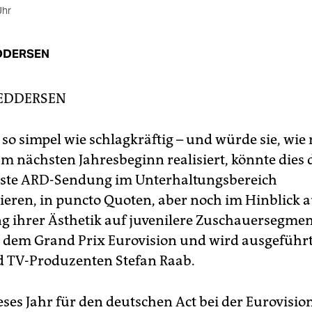
Uhr
DDERSEN
FEDDERSEN
st so simpel wie schlagkräftig – und würde sie, w
um nächsten Jahresbeginn realisiert, könnte dies 
hste ARD-Sendung im Unterhaltungsbereich
ieren, in puncto Quoten, aber noch im Hinblick a
g ihrer Ästhetik auf juvenilere Zuschauersegmen
lt dem Grand Prix Eurovision und wird ausgeführ
 TV-Produzenten Stefan Raab.
ses Jahr für den deutschen Act bei der Eurovision