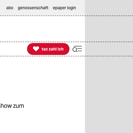
abo
genossenschaft
epaper login

taz zahl ich
taz zahl ich
zshow zum