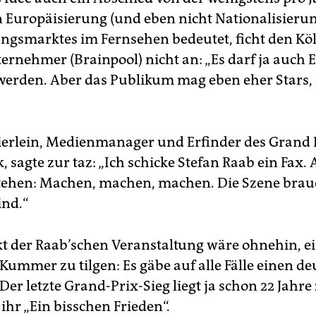
 Europäisierung (und eben nicht Nationalisierun
ngsmarktes im Fernsehen bedeutet, ficht den Kö
rnehmer (Brainpool) nicht an: „Es darf ja auch 
erden. Aber das Publikum mag eben eher Stars, 
ierlein, Medienmanager und Erfinder des Grand 
 sagte zur taz: „Ich schicke Stefan Raab ein Fax.
tehen: Machen, machen, machen. Die Szene brau
ind.“
t der Raab’schen Veranstaltung wäre ohnehin, e
Kummer zu tilgen: Es gäbe auf alle Fälle einen d
er letzte Grand-Prix-Sieg liegt ja schon 22 Jahre
ihr „Ein bisschen Frieden“.