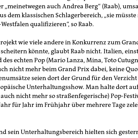
r „meinetwegen auch Andrea Berg“ (Raab), umsa
 dem klassischen Schlagerbereich, „sie müsste 
Westfalen qualifizieren“, so Raab.
Projekt wie viele andere in Konkurrenz zum Gran
scheitern könnte, glaubt Raab nicht. Italien, eins
 des echten Pop (Mario Lanza, Mina, Toto Cutugno
auch nicht mehr beim Grand Prix dabei, keine Qu
tenumsätze seien dort der Grund für den Verzicht 
ropäische Unterhaltungsshow. Man halte dort auf
s auch nicht mehr so straßenfegerische) Pop-Festi
Jahr für Jahr im Frühjahr über mehrere Tage zele
d sein Unterhaltungsbereich hielten sich gester