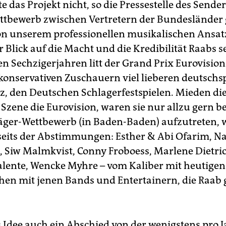
 das Projekt nicht, so die Pressestelle des Sender
tbewerb zwischen Vertretern der Bundesländer 
on unserem professionellen musikalischen Ansatz
er Blick auf die Macht und die Kredibilität Raabs s
en Sechzigerjahren litt der Grand Prix Eurovision
 konservativen Zuschauern viel lieberen deutschs
, den Deutschen Schlagerfestspielen. Mieden die
zene die Eurovision, waren sie nur allzu gern ber
ger-Wettbewerb (in Baden-Baden) aufzutreten, 
nseits der Abstimmungen: Esther & Abi Ofarim, N
 Siw Malmkvist, Conny Froboess, Marlene Dietric
alente, Wencke Myhre – vom Kaliber mit heutigen
chen mit jenen Bands und Entertainern, die Raa
 Idee auch ein Abschied von der wenigstens pro J