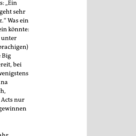
s: „Ein
geht sehr
.“ Was ein
ein könnte:
 unter
prachigen)
 Big
eit, bei
wenigstens
ana
h,
 Acts nur
b gewinnen
ahr