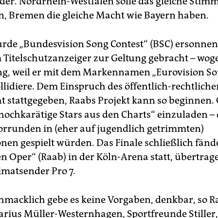
er. Nordrhein-Westfalen solle das gleiche Stim
, Bremen die gleiche Macht wie Bayern haben.
wurde „Bundesvision Song Contest“ (BSC) ersonnen
m Titelschutzanzeiger zur Geltung gebracht – wog
g, weil er mit dem Markennamen „Eurovision S
ollidiere. Dem Einspruch des öffentlich-rechtlich
t stattgegeben, Raabs Projekt kann so beginnen.
 hochkarätige Stars aus den Charts“ einzuladen –
Vorrunden in (eher auf jugendlich getrimmten)
nen gespielt würden. Das Finale schließlich fände
n Oper“ (Raab) in der Köln-Arena statt, übertrag
matsender Pro 7.
macklich gebe es keine Vorgaben, denkbar, so Ra
arius Müller-Westernhagen, Sportfreunde Stiller,