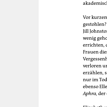
akademisc
Vor kurzem
gestohlen?“
Jill Johnst
wenig geho
errichten,
Frauen die
Vergessenh
verloren u
erzählen, s
nur im Tod
ebenso Ell
Aphra,
der 