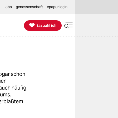
abo
genossenschaft
epaper login

taz zahl ich
taz zahl ich
sogar schon
gen
auch häufig
mums.
erblaßtem