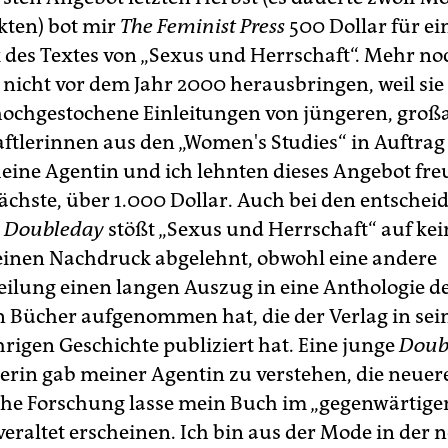
ckten) bot mir
The Feminist Press
500 Dollar für ei
des Textes von „Sexus und Herrschaft“. Mehr noc
 nicht vor dem Jahr 2000 herausbringen, weil sie 
hochgestochene Einleitungen von jüngeren, groß
ftlerinnen aus den „Women's Studies“ in Auftrag
ine Agentin und ich lehnten dieses Angebot freu
ächste, über 1.000 Dollar. Auch bei den entsche
n
Doubleday
stößt „Sexus und Herrschaft“ auf kein
einen Nachdruck abgelehnt, obwohl eine andere
eilung einen langen Auszug in eine Anthologie d
n Bücher aufgenommen hat, die der Verlag in sei
rigen Geschichte publiziert hat. Eine junge
Doub
rin gab meiner Agentin zu verstehen, die neuer
che Forschung lasse mein Buch im „gegenwärtige
veraltet erscheinen. Ich bin aus der Mode in der 