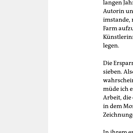
langen Jah
Autorin un
imstande, 
Farm aufzu
Künstlerin
legen.
Die Ersparn
sieben. Als
wahrschein
müde ich e
Arbeit, di
in dem Mom
Zeichnunge
In ihrem e