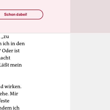
der
ß und acht
ber sie tun
Schon dabei!
h „zu
n ich in den
 Oder ist
macht
 Läßt mein
nd wirken.
ehe. Mir
feste
indem ich