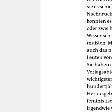
sie es schi
Nachdruck 
konnten es
oder zwei 
Wissenscha
mußten. Me
auch das n
Leuten vo
Sie haben 
Verlagsabt
wichtigste
hundertjäh
Herausgebe
feministis
irgendwie 