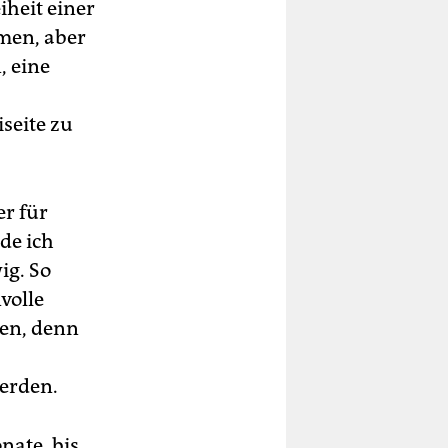
iheit einer
men, aber
, eine
seite zu
er für
rde ich
ig. So
volle
ben, denn
werden.
nate, bis