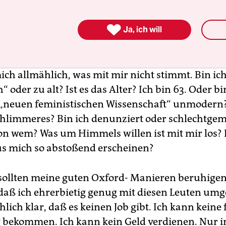
r Lehrerfahrung, einer Prädikats-Promotion an 
t Columbia, einem erstklassigen Oxford-Abschlu

ichten Büchern. Sie würden sich wieder melden. A
Ja, ich will
ich allmählich, was mit mir nicht stimmt. Bin ic
“ oder zu alt? Ist es das Alter? Ich bin 63. Oder bi
„neuen feministischen Wissenschaft“ unmodern?
chlimmeres? Bin ich denunziert oder schlechtge
n wem? Was um Himmels willen ist mit mir los?
s mich so abstoßend erscheinen?
 sollten meine guten Oxford- Manieren beruhige
 daß ich ehrerbietig genug mit diesen Leuten umg
lich klar, daß es keinen Job gibt. Ich kann keine 
 bekommen. Ich kann kein Geld verdienen. Nur 