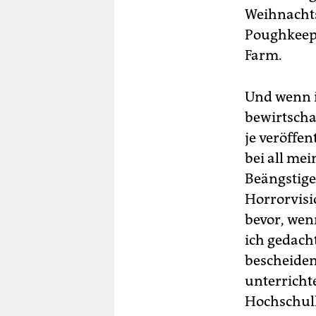
Weihnachts
Poughkeeps
Farm.
Und wenn i
bewirtschaf
je veröffe
bei all mei
Beängstige
Horrorvisi
bevor, wen
ich gedach
bescheiden
unterricht
Hochschull