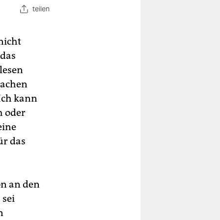
teilen
nicht
 das
lesen
machen
 Ich kann
h oder
eine
ür das
on an den
 sei
n