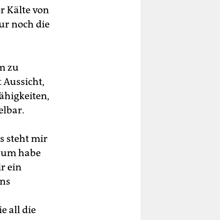
r Kälte von
ur noch die
rm zu
t Aussicht,
ähigkeiten,
elbar.
s steht mir
arum habe
r ein
ens
 all die