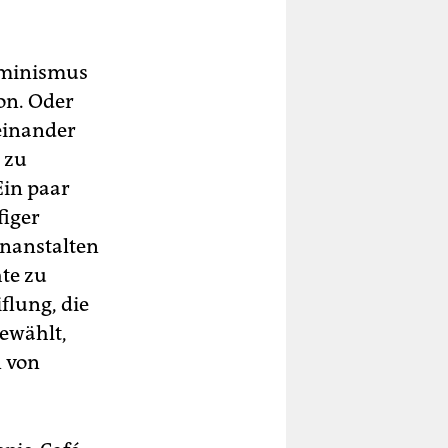
Feminismus
son. Oder
 einander
 zu
Ein paar
figer
enanstalten
te zu
flung, die
gewählt,
n von