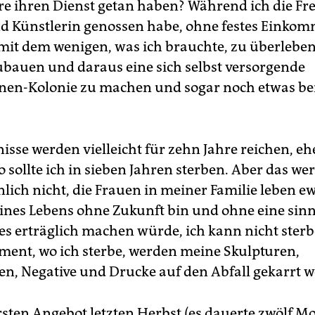
re ihren Dienst getan haben? Während ich die Fre
d Künstlerin genossen habe, ohne festes Einkom
mit dem wenigen, was ich brauchte, zu überleben
bauen und daraus eine sich selbst versorgende
nen-Kolonie zu machen und sogar noch etwas bei
isse werden vielleicht für zehn Jahre reichen, eh
o sollte ich in sieben Jahren sterben. Aber das we
lich nicht, die Frauen in meiner Familie leben ew
ines Lebens ohne Zukunft bin und ohne eine sinn
e es erträglich machen würde, ich kann nicht ster
ent, wo ich sterbe, werden meine Skulpturen,
n, Negative und Drucke auf den Abfall gekarrt 
rsten Angebot letzten Herbst (es dauerte zwölf Mo