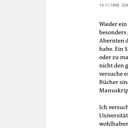
berlin
14.11.1998
0:0
nord
Wieder ein
wahrheit
besonders 
verlag
Abernten d
habe. Ein 
verlag
oder zu ma
veranstaltungen
nicht den 
shop
versuche e
Bücher sin
fragen & hilfe
Manuskript
unterstützen
Ich versuc
abo
Universität
genossenschaft
wohlhabend