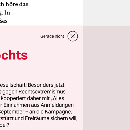
ch höre das
. In
ßes
ht leben,
Gerade nicht
en in sich
0-
echts
 nicht
schiedenen
erbringen
esellschaft! Besonders jetzt
rt gegen Rechtsextremismus
klagen sie,
z kooperiert daher mit „Alles
ller Einnahmen aus Anmeldungen
 Sie auch
. September – an die Kampagne,
cht als eine
rstützt und Freiräume sichern will,
it
bei?