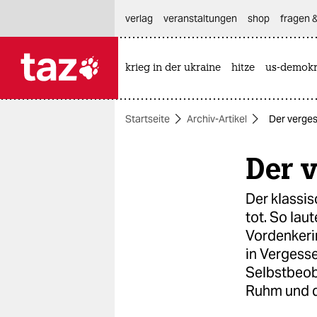
hautnavigation anspringen
hauptinhalt anspringen
footer anspringen
verlag
veranstaltungen
shop
fragen &
krieg in der ukraine
hitze
us-demokr

taz zahl ich
taz zahl ich
Startseite
Archiv-Artikel
Der verge
themen
Der 
politik
öko
Der klassis
tot. So lau
gesellschaft
Vordenkeri
in Vergess
kultur
Selbstbeo
sport
Ruhm und d