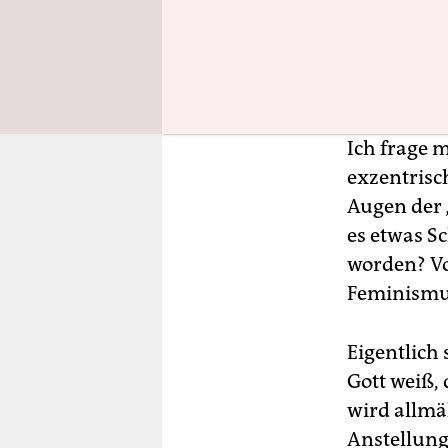
jahrelange
Universitä
veröffentl
es nie.
Ich frage m
exzentrisch
Augen der 
es etwas S
worden? Vo
Feminismu
Eigentlich
Gott weiß,
wird allmäh
Anstellung