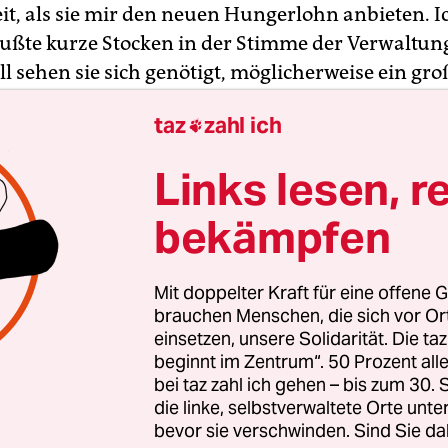
it, als sie mir den neuen Hungerlohn anbieten. I
ßte kurze Stocken in der Stimme der Verwaltung
l sehen sie sich genötigt, möglicherweise ein gro
is zu machen, 3.000 Dollar. Davon könne ich nic
taz
zahl ich

in. „Natürlich nicht, niemand kann das.“ Sie lach
 sitzen dabei selber auf ihren 50.000- bis 100.00
Links lesen, r
sitionen“. Ich habe promovierte Freundinnen, die
2.000 Dollar im Jahr verdienen, sich an fünf ver
bekämpfen
en mühsam durchschlagen, ihr Leben im Auto v
wirtschaftlich am Abgrund stehen.
Mit doppelter Kraft für eine offene G
brauchen Menschen, die sich vor O
ür zu alt, ich brauche mehr. „Ach, unser Budget“, 
einsetzen, unsere Solidarität. Die ta
beginnt im Zentrum“. 50 Prozent a
 wirklich keine Mittel zur Verfügung, so gern wir
bei taz zahl ich gehen – bis zum 30
würden.“ „Qualifiziert bin ich doch?“ frage ich, ni
die linke, selbstverwaltete Orte unte
it“, sondern als angesehene Wissenschaftlerin m
bevor sie verschwinden. Sind Sie da