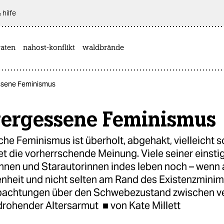
 hilfe
aten
nahost-konflikt
waldbrände
ssene Feminismus
vergessene Feminismus
che Feminismus ist überholt, abgehakt, vielleicht 
tet die vorherrschende Meinung. Viele seiner einsti
nnen und Starautorinnen indes leben noch – wenn 
enheit und nicht selten am Rand des Existenzmini
bachtungen über den Schwebezustand zwischen v
rohender Altersarmut ■ von Kate Millett