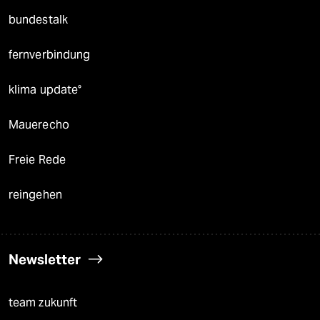
bundestalk
fernverbindung
klima update°
Mauerecho
Freie Rede
reingehen
Newsletter
team zukunft