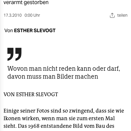
berlin
verarmt gestorben
nord
17.3.2010
0:00 Uhr
teilen
wahrheit
Von
ESTHER SLEVOGT
verlag

verlag
veranstaltungen
Wovon man nicht reden kann oder darf,
shop
davon muss man Bilder machen
fragen & hilfe
VON
ESTHER SLEVOGT
unterstützen
abo
Einige seiner Fotos sind so zwingend, dass sie wie
Ikonen wirken, wenn man sie zum ersten Mal
genossenschaft
sieht. Das 1968 entstandene Bild vom Bau des