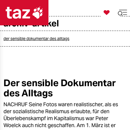

taz zahl ich
archiv-artikel

taz zahl ich
taz zahl ich
der sensible dokumentar des alltags
themen
politik
öko
Der sensible Dokumentar
des Alltags
gesellschaft
NACHRUF Seine Fotos waren realistischer, als es
kultur
der sozialistische Realismus erlaubte, für den
sport
Überlebenskampf im Kapitalismus war Peter
Woelck auch nicht geschaffen. Am 1. März ist er