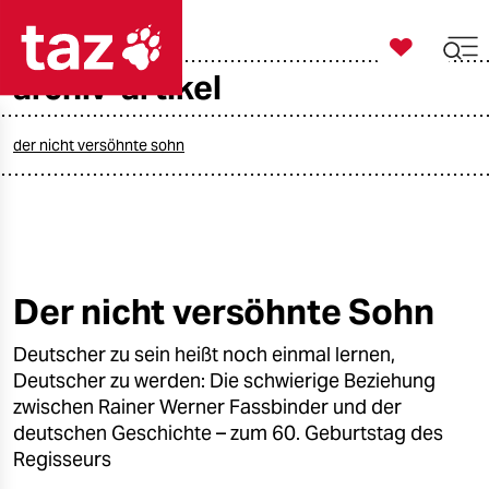

taz zahl ich
archiv-artikel

taz zahl ich
taz zahl ich
der nicht versöhnte sohn
themen
politik
öko
Der nicht versöhnte Sohn
gesellschaft
Deutscher zu sein heißt noch einmal lernen,
Deutscher zu werden: Die schwierige Beziehung
kultur
zwischen Rainer Werner Fassbinder und der
deutschen Geschichte – zum 60. Geburtstag des
sport
Regisseurs