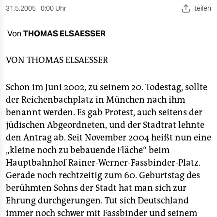
berlin
31.5.2005
0:00 Uhr
teilen
nord
Von
THOMAS ELSAESSER
wahrheit
VON
THOMAS ELSAESSER
verlag
verlag
Schon im Juni 2002, zu seinem 20. Todestag, sollte
der Reichenbachplatz in München nach ihm
veranstaltungen
benannt werden. Es gab Protest, auch seitens der
shop
jüdischen Abgeordneten, und der Stadtrat lehnte
den Antrag ab. Seit November 2004 heißt nun eine
fragen & hilfe
„kleine noch zu bebauende Fläche“ beim
unterstützen
Hauptbahnhof Rainer-Werner-Fassbinder-Platz.
Gerade noch rechtzeitig zum 60. Geburtstag des
abo
berühmten Sohns der Stadt hat man sich zur
genossenschaft
Ehrung durchgerungen. Tut sich Deutschland
immer noch schwer mit Fassbinder und seinem