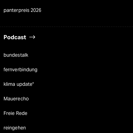
panterpreis 2026
Podcast
bundestalk
fernverbindung
klima update°
Mauerecho
Freie Rede
reingehen