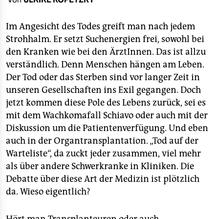
berlin
nord
Im Angesicht des Todes greift man nach jedem
Strohhalm. Er setzt Suchenergien frei, sowohl bei
wahrheit
den Kranken wie bei den ÄrztInnen. Das ist allzu
verständlich. Denn Menschen hängen am Leben.
verlag
Der Tod oder das Sterben sind vor langer Zeit in
verlag
unseren Gesellschaften ins Exil gegangen. Doch
jetzt kommen diese Pole des Lebens zurück, sei es
veranstaltungen
mit dem Wachkomafall Schiavo oder auch mit der
shop
Diskussion um die Patientenverfügung. Und eben
auch in der Organtransplantation. „Tod auf der
fragen & hilfe
Warteliste“, da zuckt jeder zusammen, viel mehr
unterstützen
als über andere Schwerkranke in Kliniken. Die
Debatte über diese Art der Medizin ist plötzlich
abo
da. Wieso eigentlich?
genossenschaft