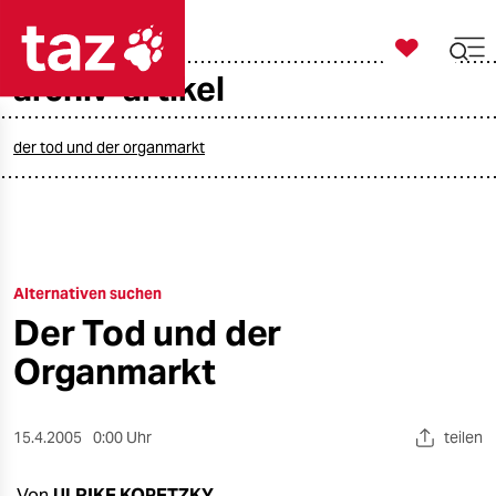

taz zahl ich
archiv-artikel

taz zahl ich
taz zahl ich
der tod und der organmarkt
themen
politik
Alternativen suchen
öko
Der Tod und der
gesellschaft
Organmarkt
kultur
15.4.2005
0:00 Uhr
teilen
sport
Von
ULRIKE KOPETZKY