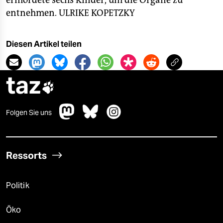
ermordete sechs Kinder, um die Organe zu
entnehmen.
ULRIKE KOPETZKY
Diesen Artikel teilen
taz

Folgen Sie uns
Ressorts
Politik
Öko