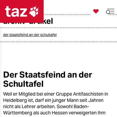

taz zahl ich
archiv-artikel

taz zahl ich
taz zahl ich
der staatsfeind an der schultafel
themen
politik
öko
Der Staatsfeind an der
Schultafel
gesellschaft
Weil er Mitglied bei einer Gruppe Antifaschisten in
kultur
Heidelberg ist, darf ein junger Mann seit Jahren
sport
nicht als Lehrer arbeiten. Sowohl Baden-
Württemberg als auch Hessen verweigerten ihm