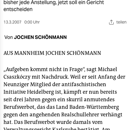
berlin
bisher jede Anstellung, jetzt soll ein Gericht
entscheiden
nord
13.3.2007
0:00 Uhr
teilen
wahrheit
Von
JOCHEN SCHÖNMANN
verlag
verlag
AUS MANNHEIM
JOCHEN SCHÖNMANN
veranstaltungen
„Aufgeben kommt nicht in Frage“, sagt Michael
shop
Csaszkóczy mit Nachdruck. Weil er seit Anfang der
Neunziger Mitglied der antifaschistischen
fragen & hilfe
Initiative Heidelberg ist, kämpft er nun bereits
unterstützen
seit drei Jahren gegen ein skurril anmutendes
Berufsverbot, das das Land Baden-Württemberg
abo
gegen den angehenden Realschullehrer verhängt
genossenschaft
hat. Das Berufsverbot wurde damals vom
Verwaltungsgericht Karlsruhe bestätigt. Am