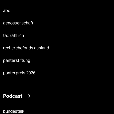
abo
genossenschaft
taz zahl ich
recherchefonds ausland
panterstiftung
panterpreis 2026
Podcast
bundestalk