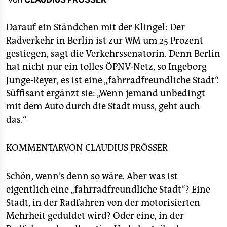
berlin
nord
Darauf ein Ständchen mit der Klingel: Der
Radverkehr in Berlin ist zur WM um 25 Prozent
wahrheit
gestiegen, sagt die Verkehrssenatorin. Denn Berlin
hat nicht nur ein tolles ÖPNV-Netz, so Ingeborg
verlag
Junge-Reyer, es ist eine „fahrradfreundliche Stadt“.
verlag
Süffisant ergänzt sie: „Wenn jemand unbedingt
mit dem Auto durch die Stadt muss, geht auch
veranstaltungen
das.“
shop
KOMMENTARVON
CLAUDIUS PRÖSSER
fragen & hilfe
unterstützen
Schön, wenn’s denn so wäre. Aber was ist
eigentlich eine „fahrradfreundliche Stadt“? Eine
abo
Stadt, in der Radfahren von der motorisierten
genossenschaft
Mehrheit geduldet wird? Oder eine, in der