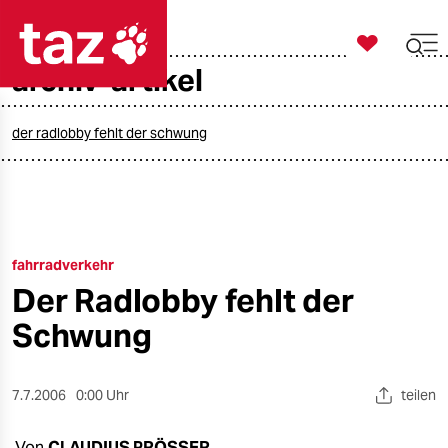

taz zahl ich
archiv-artikel

taz zahl ich
taz zahl ich
der radlobby fehlt der schwung
themen
politik
fahrradverkehr
öko
Der Radlobby fehlt der
gesellschaft
Schwung
kultur
7.7.2006
0:00 Uhr
teilen
sport
Von
CLAUDIUS PRÖSSER