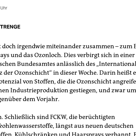
 Uhr
STRENGE
t doch irgendwie miteinander zusammen – zum B
ys und das Ozonloch. Dies verbirgt sich in eine
tischen Bundesamtes anlässlich des „Internationa
 der Ozonschicht“ in dieser Woche. Darin heißt e
enzial von Stoffen, die die Ozonschicht angreifen
hen Industrieproduktion gestiegen, und zwar um
genüber dem Vorjahr.
h. Schließlich sind FCKW, die berüchtigten
k
ohlen
w
asserstoffe, längst aus neuen deutschen
ffen, Kühlschränken und Haarsprays verbannt.