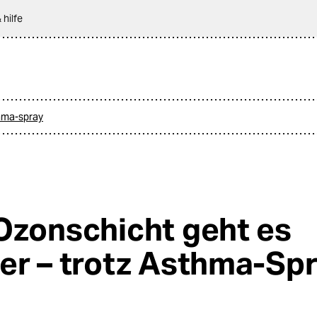
 hilfe
thma-spray
Ozonschicht geht es
er – trotz Asthma-Sp