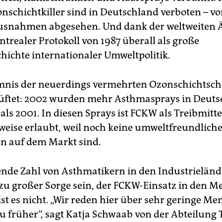
nschichtkiller sind in Deutschland verboten – v
usnahmen abgesehen. Und dank der weltweiten 
ntrealer Protokoll von 1987 überall als große
chichte internationaler Umweltpolitik.
nis der neuerdings vermehrten Ozonschichtschä
lüftet: 2002 wurden mehr Asthmasprays in Deut
 als 2001. In diesen Sprays ist FCKW als Treibmitte
ise erlaubt, weil noch keine umweltfreundlich
en auf dem Markt sind.
nde Zahl von Asthmatikern in den Industrielän
zu großer Sorge sein, der FCKW-Einsatz in den M
ist es nicht. „Wir reden hier über sehr geringe M
zu früher“, sagt Katja Schwaab von der Abteilung