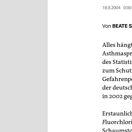
berlin
18.9.2004
0:00
nord
Von
BEATE 
wahrheit
verlag
Alles häng
verlag
Asthmaspra
des Statis
veranstaltungen
zum Schutz
shop
Gefahrenpot
fragen & hilfe
der deutsc
in 2002 ge
unterstützen
abo
Erstaunlic
F
luor
c
hlor
genossenschaft
Schaumsto