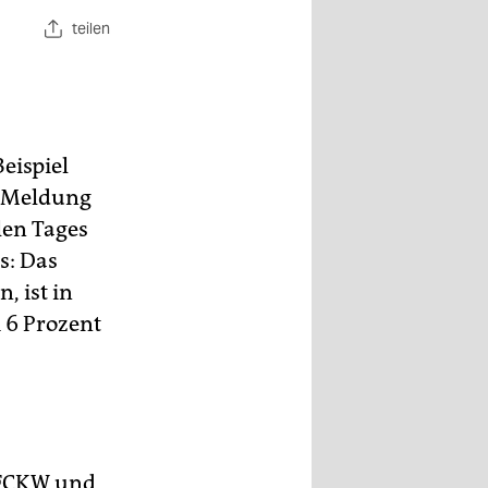
teilen
eispiel
r Meldung
len Tages
s: Das
, ist in
 6 Prozent
 FCKW und