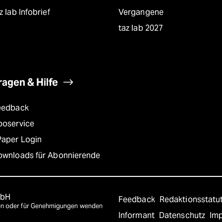
z lab Infobrief
Vergangene
taz lab 2027
ragen & Hilfe
eedback
boservice
Paper Login
ownloads für Abonnierende
mbH
Feedback
Redaktionsstatu
agen oder für Genehmigungen wenden
Informant
Datenschutz
Im