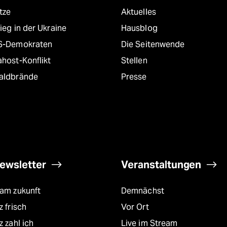
tze
Aktuelles
ieg in der Ukraine
Hausblog
S-Demokraten
Die Seitenwende
host-Konflikt
Stellen
aldbrände
Presse
ewsletter
Veranstaltungen
eam zukunft
Demnächst
z frisch
Vor Ort
z zahl ich
Live im Stream