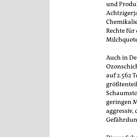
und Produ
Achtzigerj
Chemikalien
Rechte für
Milchquot
Auch in De
Ozonschich
auf 2.562 
größtentei
Schaumstof
geringen 
aggressiv, 
Gefährdung