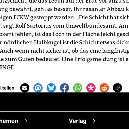
tzschicht, die das Leben auf der Erde vor allzu s
ng bewahrt, geht es besser. Ihr rasanter Abbau k
bigen FCKW gestoppt werden. „Die Schicht hat sic
rt“, sagt Rolf Sartorius vom Umweltbundesamt. Am
zent fehlen, ist das Loch in der Fläche leicht ges
r nördlichen Halbkugel ist die Schicht etwas dick
uch wenn nicht sicher ist, ob das eine langfristi
 zum Guten bedeutet: Eine Erfolgsmeldung ist es
RENGE
 teilen
hemen
Verlag