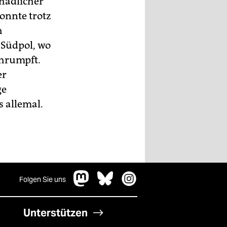
chädlicher
onnte trotz
h
 Südpol, wo
chrumpft.
er
ge
 allemal.
Folgen Sie uns
Unterstützen