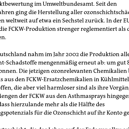
ktbewertung im Umweltbundesamt. Seit den
ahren ging die Herstellung aller ozonschichtsch
 weltweit auf etwa ein Sechstel zurück. In der EU
 die FCKW-Produktion strenger reglementiert als 
en.
utschland nahm im Jahr 2002 die Produktion all
t-Schadstoffe mengenmäßig erneut ab: um gut 
Tonnen. Die jetzigen ozonrelevanten Chemikalien
ls aus den FCKW-Ersatzchemikalien in Kühlmitte
fen, die aber viel harmloser sind als ihre Vorgän
Mengen der FCKW aus den Asthmasprays hingegen
dass hierzulande mehr als die Hälfte des
spotenzials für die Ozonschicht auf ihr Konto ge