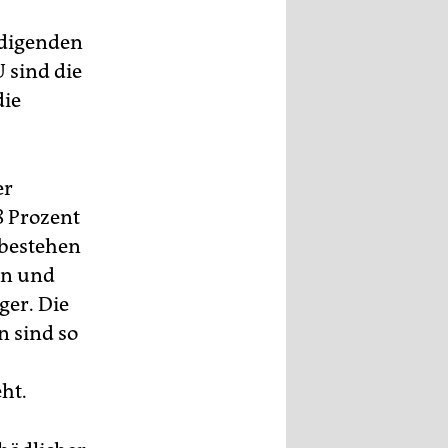
ädigenden
 sind die
die
er
8 Prozent
 bestehen
ln und
ger. Die
 sind so
ht.