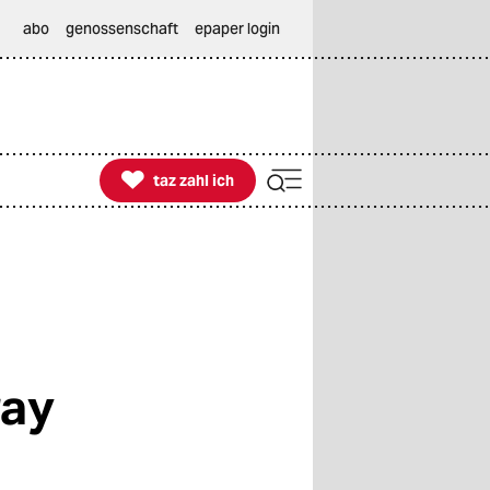
abo
genossenschaft
epaper login

taz zahl ich
taz zahl ich
ray