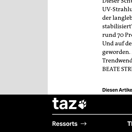
Dieser Schu
UV-Strahlu
der langle
stabilisie
rund 70 Pro
Und auf de
geworden. A
Trendwende
BEATE ST
Diesen Artikel
taz

Ressorts
T