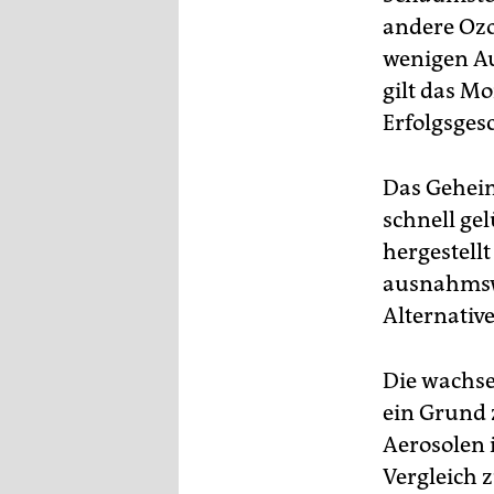
epaper login
andere Ozo
wenigen A
gilt das Mo
Erfolgsges
Das Geheim
schnell ge
hergestellt
ausnahmswe
Alternativ
Die wachse
ein Grund 
Aerosolen 
Vergleich 