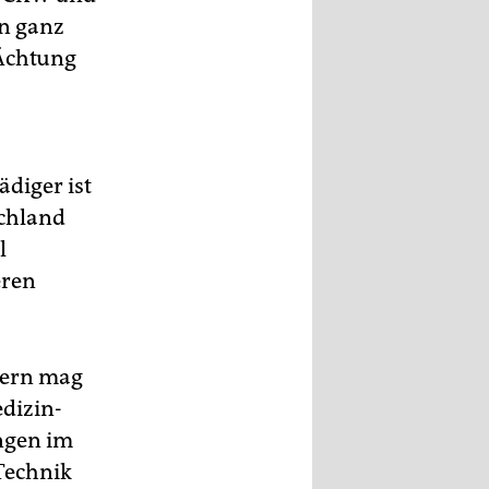
on ganz
Ächtung
diger ist
schland
l
eren
dern mag
edizin-
engen im
 Technik