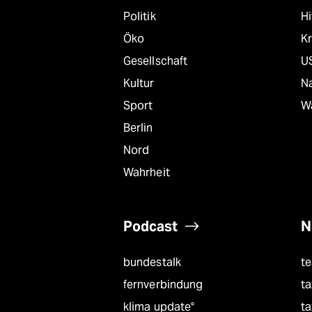
Politik
Hi
Öko
Kr
Gesellschaft
U
Kultur
Na
Sport
W
Berlin
Nord
Wahrheit
Podcast
N
bundestalk
t
fernverbindung
ta
klima update°
ta