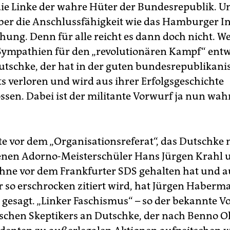
 die Linke der wahre Hüter der Bundesrepublik. U
ber die Anschlussfähigkeit wie das Hamburger Ins
hung. Denn für alle reicht es dann doch nicht. W
Sympathien für den „revolutionären Kampf“ entwi
utschke, der hat in der guten bundesrepublikani
ts verloren und wird aus ihrer Erfolgsgeschichte
ssen. Dabei ist der militante Vorwurf ja nun wahr
e vor dem „Organisationsreferat“, das Dutschke
nen Adorno-Meisterschüler Hans Jürgen Krahl u
hne vor dem Frankfurter SDS gehalten hat und 
er so erschrocken zitiert wird, hat Jürgen Haberm
n gesagt. „Linker Faschismus“ – so der bekannte V
schen Skeptikers an Dutschke, der nach Benno 