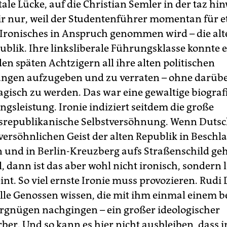
le Lücke, auf die Christian Semler in der taz hin
ir nur, weil der Studentenführer momentan für 
Ironisches in Anspruch genommen wird – die alt
blik. Ihre linksliberale Führungsklasse konnte e
 den späten Achtzigern all ihre alten politischen
ngen aufzugeben und zu verraten – ohne darüb
ragisch zu werden. Das war eine gewaltige biograf
gsleistung. Ironie indiziert seitdem die große
srepublikanische Selbstversöhnung. Wenn Dutsc
versöhnlichen Geist der alten Republik in Beschl
und in Berlin-Kreuzberg aufs Straßenschild ge
, dann ist das aber wohl nicht ironisch, sondern l
int. So viel ernste Ironie muss provozieren. Rudi
alle Genossen wissen, die mit ihm einmal einem be
ergnügen nachgingen – ein großer ideologischer
ber. Und so kann es hier nicht ausbleiben, dass 