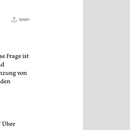
teilen
e Frage ist
nd
renzung von
 den
“ Über