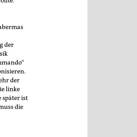
llte.
n
Habermas
g der
sik
ommando“
nisieren.
ehr der
e linke
später ist
 muss die