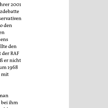
ohrer 2001
tzdebatte
servativen
so den
den
sens
llte den
t der RAF
ß er nicht
 um 1968
 mit
 man
 bei ihm