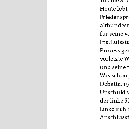
Tod die St
Heute lobt
Friedenspr
altbundesr
für seine v
Institutss
Prozess ge
vorletzte
und seine 
Was schon 
Debatte. 1
Unschuld vo
der linke 
Linke sich
Anschlussfä