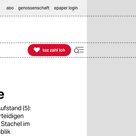
abo
genossenschaft
epaper login

taz zahl ich
taz zahl ich
e
ufstand (5):
rteidigen
n Stachel im
blik