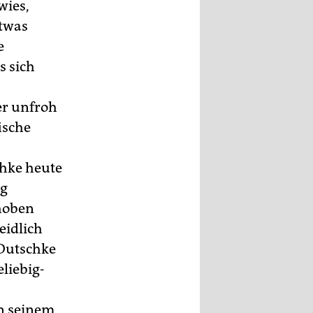
wies,
etwas
e
s sich
er unfroh
ische
hke heute
ag
hoben
eidlich
 Dutschke
liebig-
in seinem