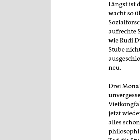
Längst ist
wacht so ü
Sozialforsc
aufrechte 
wie Rudi D
Stube nich
ausgeschlo
neu.
Drei Monat
unvergesse
Vietkongfa
jetzt wied
alles scho
philosophi