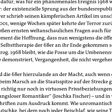
 dafür, was für ein phänomenales Ereignis 1968 
: der existenzielle Sprung aus der bundesrepubl
rer schrieb seinen kämpferischen Artikel im uns
001, wenige Wochen später kehrte der Terror zur
oßen ernsten weltanschaulichen Fragen auch für
ment die Hoffnung, dass nun wenigstens die öffe
e Selbsttherapie der 68er an ihr Ende gekommen se
rog. 1968 bleibt, wie die Posse um die Umbenen
 demonstriert, Vergangenheit, die nicht vergehen
nd die 68er hierzulande an der Macht, auch wenn 
 beim Marsch an die Staatsspitze auf der Strecke 
o richtig nur noch in virtuosen Privatbeziehungen 
gsloser Romantiker“ (Joschka Fischer) – und in 
chriften zum Ausdruck kommt. Wie unromantisc
tschke, bei dem noch jeder Beischlaf, wie seine