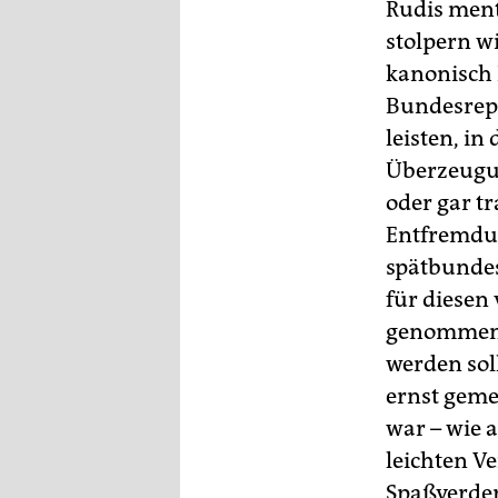
epaper login
Rudis menta
stolpern w
kanonisch 
Bundesrepu
leisten, in
Überzeugu
oder gar t
Entfremdun
spätbunde
für diesen 
genommen 
werden soll
ernst geme
war – wie 
leichten V
Spaßverder