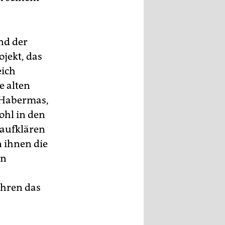
nd der
ojekt, das
eich
e alten
 Habermas,
ohl in den
 aufklären
n ihnen die
an
ahren das