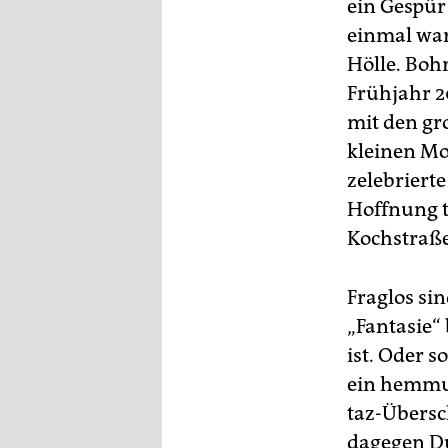
ein Gespür
einmal war
Hölle. Boh
Frühjahr 2
mit den gr
kleinen Mo
zelebriert
Hoffnung t
Kochstraße
Fraglos si
„Fantasie“
ist. Oder s
ein hemmun
taz-Übers
dagegen Du