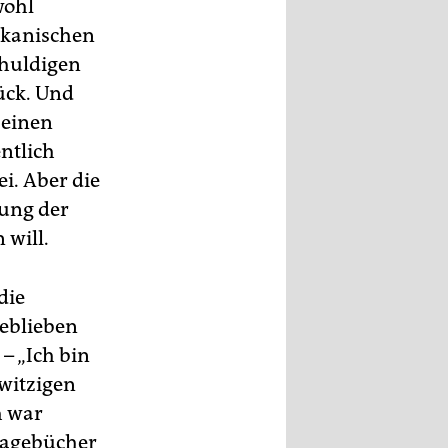
wohl
ikanischen
chuldigen
ück. Und
 einen
ntlich
i. Aber die
nung der
 will.
die
geblieben
– „Ich bin
witzigen
h war
 Tagebücher