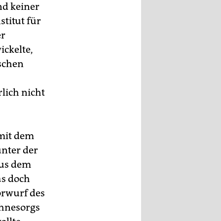
nd keiner
titut für
er
ckelte,
schen
lich nicht
 mit dem
nter der
aus dem
as doch
orwurf des
Ohnesorgs