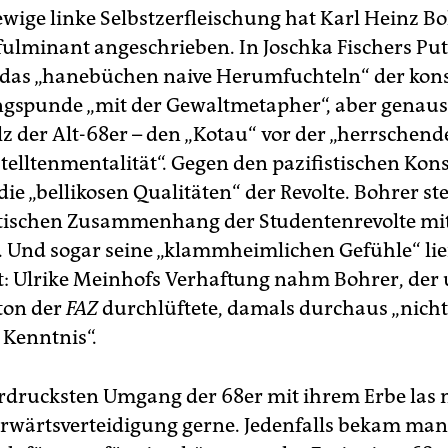
ewige linke Selbstzerfleischung hat Karl Heinz B
fulminant angeschrieben. In Joschka Fischers Pu
r das „hanebüchen naive Herumfuchteln“ der kon
gspunde „mit der Gewaltmetapher“, aber genau
z der Alt-68er – den „Kotau“ vor der „herrschen
elltenmentalität“. Gegen den pazifistischen Kon
ie „bellikosen Qualitäten“ der Revolte. Bohrer ste
stischen Zusammenhang der Studentenrevolte mi
. Und sogar seine „klammheimlichen Gefühle“ lie
 Ulrike Meinhofs Verhaftung nahm Bohrer, der
eton der
FAZ
durchlüftete, damals durchaus „nicht
 Kenntnis“.
rdrucksten Umgang der 68er mit ihrem Erbe las
rwärtsverteidigung gerne. Jedenfalls bekam man