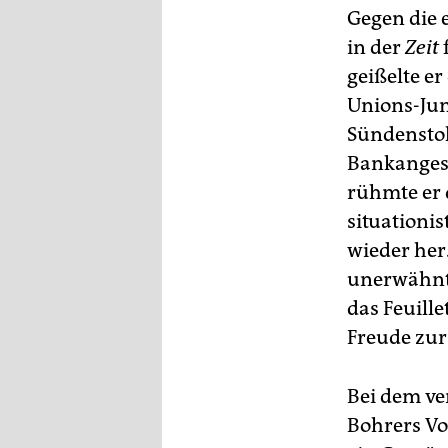
Gegen die 
in der
Zeit
geißelte e
Unions-Jun
Sündenstol
Bankangest
rühmte er d
situationi
wieder her
unerwähnt:
das Feuill
Freude zur
Bei dem ve
Bohrers Vo