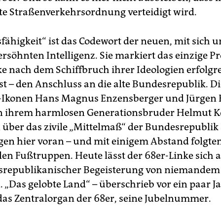
alte Straßenverkehrsordnung verteidigt wird.
fähigkeit“ ist das Codewort der neuen, mit sich u
rsöhnten Intelligenz. Sie markiert das einzige Pr
nke nach dem Schiffbruch ihrer Ideologien erfolgr
st – den Anschluss an die alte Bundesrepublik. Di
Ikonen Hans Magnus Enzensberger und Jürgen
on ihrem harmlosen Generationsbruder Helmut K
 über das zivile „Mittelmaß“ der Bundesrepublik
ngen hier voran – und mit einigem Abstand folgte
alen Fußtruppen. Heute lässt der 68er-Linke sich 
srepublikanischer Begeisterung von niemandem
. „Das gelobte Land“ – überschrieb vor ein paar J
as Zentralorgan der 68er, seine Jubelnummer.