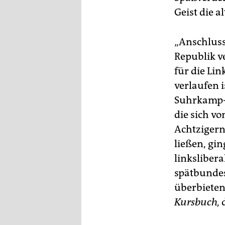
Geist die 
„Anschluss
Republik ve
für die Li
verlaufen i
Suhrkamp-
die sich v
Achtzigern
ließen, gi
linksliber
spätbunde
überbieten
Kursbuch,
d