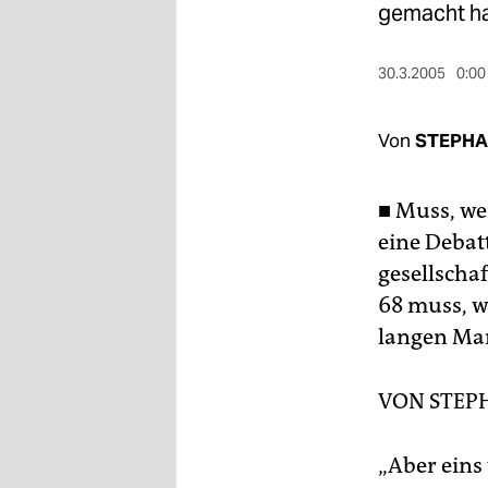
berlin
gemacht h
nord
30.3.2005
0:00
wahrheit
Von
STEPHA
verlag
verlag
■ Muss, we
veranstaltungen
eine Debatt
gesellschaf
shop
68 muss, w
fragen & hilfe
langen Mar
unterstützen
VON
STEP
abo
genossenschaft
„Aber eins 