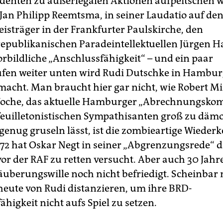
udenten zu außerlegalen Aktionen aufpeitschen wo
 Jan Philipp Reemtsma, in seiner Laudatio auf de
eisträger in der Frankfurter Paulskirche, den
epublikanischen Paradeintellektuellen Jürgen 
orbildliche „Anschlussfähigkeit“ – und ein paar
tufen weiter unten wird Rudi Dutschke in Hambur
macht. Man braucht hier gar nicht, wie Robert Mi
 Woche, das aktuelle Hamburger „Abrechnungsk
feuilletonistischen Sympathisanten groß zu dämo
genug gruseln lässt, ist die zombieartige Wiederk
972 hat Oskar Negt in seiner „Abgrenzungsrede“ di
r der RAF zu retten versucht. Aber auch 30 Jahre 
Säuberungswille noch nicht befriedigt. Scheinbar
 heute von Rudi distanzieren, um ihre BRD-
higkeit nicht aufs Spiel zu setzen.