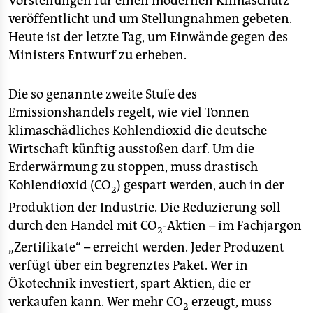
Vorstellungen für einen modernen Klimaschutz
epaper login
veröffentlicht und um Stellungnahmen gebeten.
Heute ist der letzte Tag, um Einwände gegen des
Ministers Entwurf zu erheben.
Die so genannte zweite Stufe des
Emissionshandels regelt, wie viel Tonnen
klimaschädliches Kohlendioxid die deutsche
Wirtschaft künftig ausstoßen darf. Um die
Erderwärmung zu stoppen, muss drastisch
Kohlendioxid (CO
)
gespart werden, auch in der
2
Produktion der Industrie. Die Reduzierung soll
durch den Handel mit CO
-Aktien – im Fachjargon
2
„Zertifikate“ – erreicht werden. Jeder Produzent
verfügt über ein begrenztes Paket. Wer in
Ökotechnik investiert, spart Aktien, die er
verkaufen kann. Wer mehr CO
erzeugt, muss
2