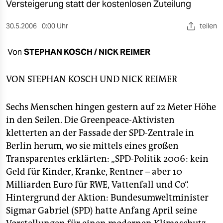
berlin
Versteigerung statt der kostenlosen Zuteilung
nord
30.5.2006
0:00 Uhr
teilen
wahrheit
Von
STEPHAN KOSCH / NICK REIMER
verlag
VON
STEPHAN KOSCH
UND
NICK REIMER
verlag
Sechs Menschen hingen gestern auf 22 Meter Höhe
veranstaltungen
in den Seilen. Die Greenpeace-Aktivisten
shop
kletterten an der Fassade der SPD-Zentrale in
Berlin herum, wo sie mittels eines großen
fragen & hilfe
Transparentes erklärten: „SPD-Politik 2006: kein
unterstützen
Geld für Kinder, Kranke, Rentner – aber 10
Milliarden Euro für RWE, Vattenfall und Co“.
abo
Hintergrund der Aktion: Bundesumweltminister
genossenschaft
Sigmar Gabriel (SPD) hatte Anfang April seine