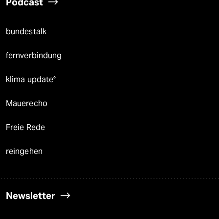
Podcast
bundestalk
fernverbindung
klima update°
Mauerecho
Freie Rede
reingehen
Newsletter