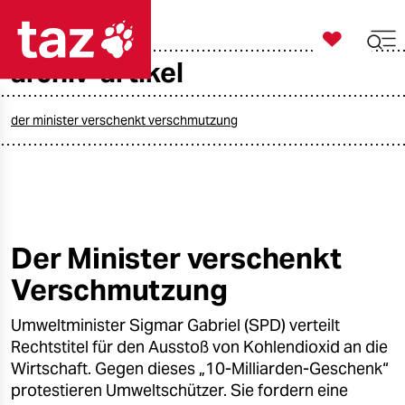

taz zahl ich
archiv-artikel

taz zahl ich
taz zahl ich
der minister verschenkt verschmutzung
themen
politik
öko
Der Minister verschenkt
Verschmutzung
gesellschaft
Umweltminister Sigmar Gabriel (SPD) verteilt
kultur
Rechtstitel für den Ausstoß von Kohlendioxid an die
sport
Wirtschaft. Gegen dieses „10-Milliarden-Geschenk“
protestieren Umweltschützer. Sie fordern eine