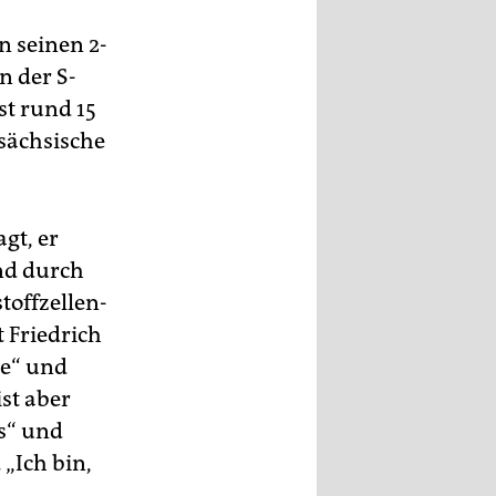
n seinen 2-
n der S-
t rund 15
rsächsische
gt, er
und durch
toffzellen-
 Friedrich
ke“ und
ist aber
s“ und
„Ich bin,