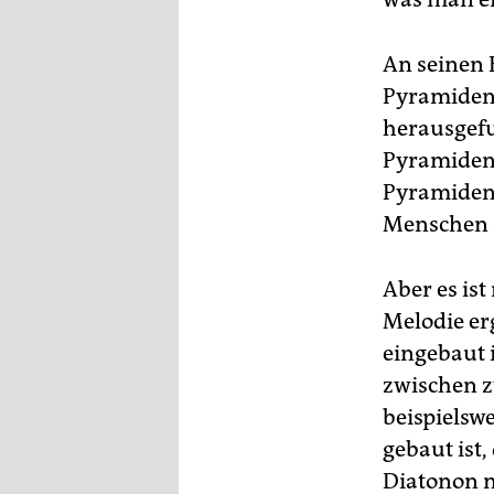
An seinen 
Pyramiden 
herausgefu
Pyramiden 
Pyramiden 
Menschen s
Aber es is
Melodie er
eingebaut i
zwischen z
beispielsw
gebaut ist,
Diatonon m