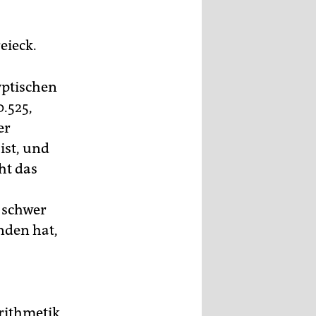
eieck.
yptischen
0.525,
er
ist, und
ht das
 schwer
nden hat,
rithmetik,