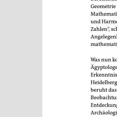
Geometrie 
Mathematik
und Harmon
Zahlen“, sc
Angelegenhe
mathematis
Was nun ko
Ägyptologe
Erkenntnis
Heidelberg
beruht das
Beobachtun
Entdeckung
Archäologi