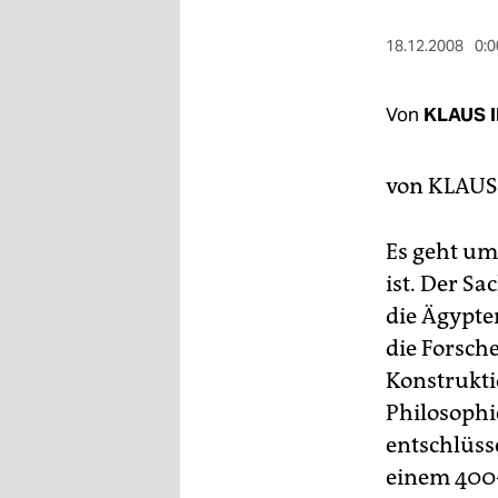
berlin
18.12.2008
0:0
nord
wahrheit
Von
KLAUS 
verlag
von
KLAUS
verlag
veranstaltungen
Es geht um 
ist. Der S
shop
die Ägypte
fragen & hilfe
die Forsche
unterstützen
Konstrukti
Philosophi
abo
entschlüsse
genossenschaft
einem 400-