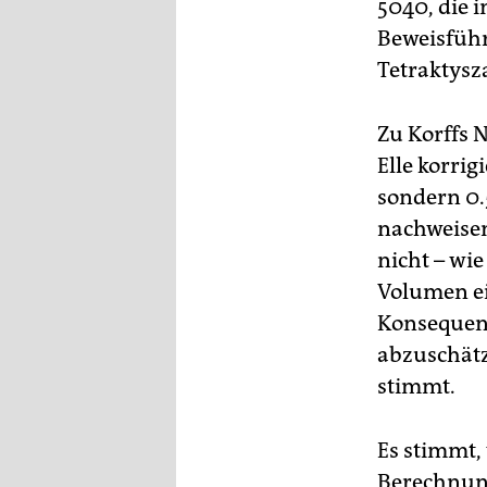
5040, die 
Beweisführ
Tetraktysz
Zu Korffs 
Elle korrig
sondern 0.
nachweisen
nicht – wi
Volumen ei
Konsequenz
abzuschätz
stimmt.
Es stimmt,
Berechnung