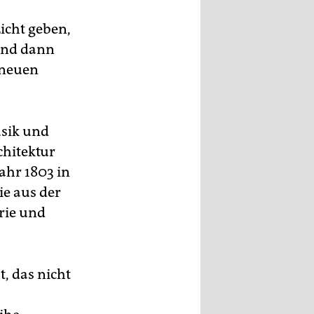
icht geben,
Und dann
 neuen
sik und
chitektur
ahr 1803 in
e aus der
rie und
t, das nicht