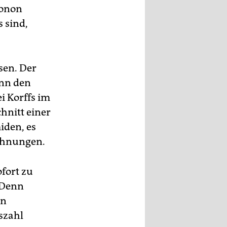
tonon
s sind,
sen. Der
ann den
i Korffs im
hnitt einer
iden, es
ichnungen.
ofort zu
. Denn
en
tszahl