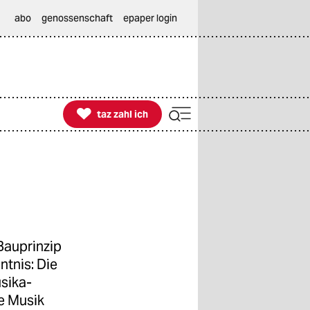
abo
genossenschaft
epaper login

taz zahl ich
taz zahl ich
Bauprinzip
ntnis: Die
sika-
e Musik