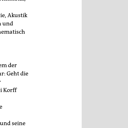
e, Akustik
n und
thematisch
lem der
r: Geht die
r
ei Korff
e
 und seine