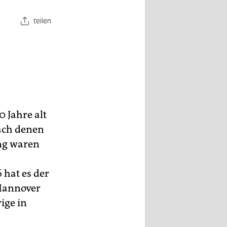
teilen
0 Jahre alt
nach denen
ng waren
 hat es der
 Hannover
ige in