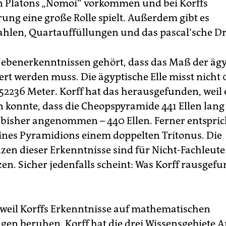
in Platons „Nomoi“ vorkommen und bei Korffs
ung eine große Rolle spielt. Außerdem gibt es
ahlen, Quartauffüllungen und das pascal‘sche Dr
Nebenerkenntnissen gehört, dass das Maß der äg
iert werden muss. Die ägyptische Elle misst nicht 
52236 Meter. Korff hat das herausgefunden, weil 
 konnte, dass die Cheopspyramide 441 Ellen lang 
e bisher angenommen – 440 Ellen. Ferner entspric
nes Pyramidions einem doppelten Tritonus. Die
en dieser Erkenntnisse sind für Nicht-Fachleute
en. Sicher jedenfalls scheint: Was Korff rausgefu
 weil Korffs Erkenntnisse auf mathematischen
en beruhen. Korff hat die drei Wissensgebiete A