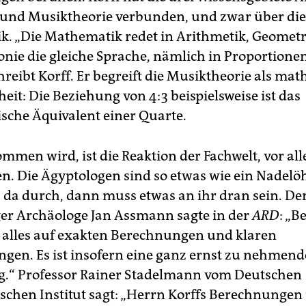
und Musiktheorie verbunden, und zwar über die
. „Die Mathematik redet in Arithmetik, Geometri
ie die gleiche Sprache, nämlich in Proportione
hreibt Korff. Er begreift die Musiktheorie als ma
it: Die Beziehung von 4:3 beispielsweise ist das
che Äquivalent einer Quarte.
mmen wird, ist die Reaktion der Fachwelt, vor al
n. Die Ägyptologen sind so etwas wie ein Nadelöh
 da durch, dann muss etwas an ihr dran sein. De
er Archäologe Jan Assmann sagte in der
ARD
: „B
 alles auf exakten Berechnungen und klaren
gen. Es ist insofern eine ganz ernst zu nehmend
.“ Professor Rainer Stadelmann vom Deutschen
schen Institut sagt: „Herrn Korffs Berechnungen