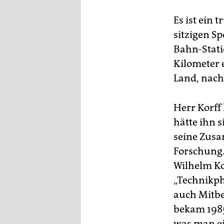
epaper login
Es ist ein 
sitzigen S
Bahn-Stati
Kilometer 
Land, nach
Herr Korff
hätte ihn 
seine Zusa
Forschung.
Wilhelm Ko
„Technikphi
auch Mitbe
bekam 1985
was man ei