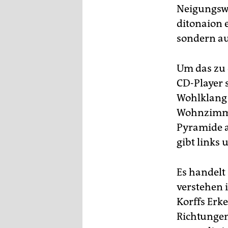
Neigungswi
ditonaion e
sondern au
Um das zu 
CD-Player 
Wohlklang 
Wohnzimmer
Pyramide a
gibt links
Es handelt 
verstehen i
Korffs Erk
Richtungen 