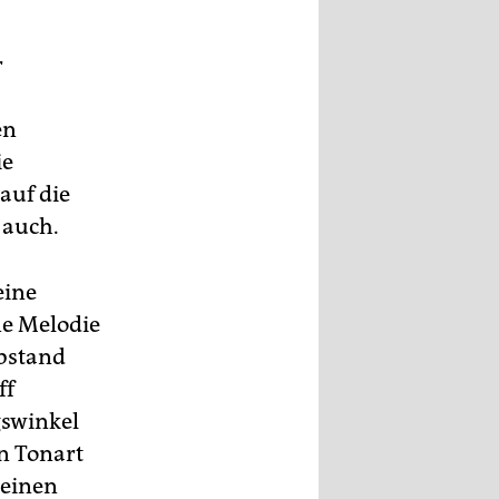
r
en
ie
auf die
 auch.
eine
ne Melodie
Abstand
ff
gswinkel
en Tonart
 einen