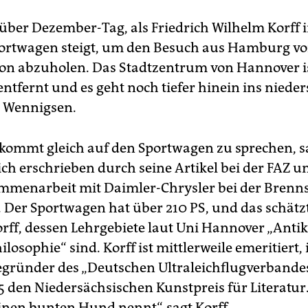
trüber Dezember-Tag, als Friedrich Wilhelm Korff i
portwagen steigt, um den Besuch aus Hamburg vo
on abzuholen. Das Stadtzentrum von Hannover is
entfernt und es geht noch tiefer hinein ins niede
 Wennigsen.
 kommt gleich auf den Sportwagen zu sprechen, sa
sich erschrieben durch seine Artikel bei der FAZ 
mmenarbeit mit Daimler-Chrysler bei der Brenns
 Der Sportwagen hat über 210 PS, und das schätzt
rff, dessen Lehrgebiete laut Uni Hannover „Anti
losophie“ sind. Korff ist mittlerweile emeritiert, 
gründer des „Deutschen Ultraleichflugverbande
 den Niedersächsischen Kunstpreis für Literatur. 
nen bunten Hund nennt“, sagt Korff.