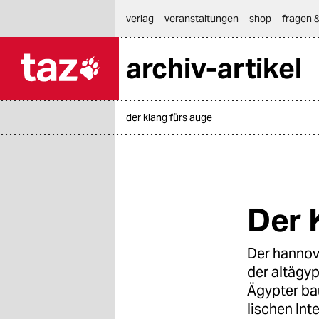
hautnavigation anspringen
hauptinhalt anspringen
footer anspringen
verlag
veranstaltungen
shop
fragen &
archiv-artikel

taz zahl ich
taz zahl ich
der klang fürs auge
themen
politik
öko
Der 
gesellschaft
Der hannov
kultur
der altägyp
sport
Ägypter ba
lischen Int