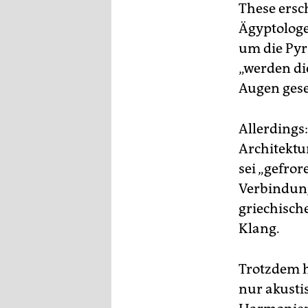
These ersc
Ägyptologe
um die Py
„werden di
Augen ges
Allerding
Architektu
sei „gefror
Verbindung
griechisch
Klang.
Trotzdem ha
nur akusti