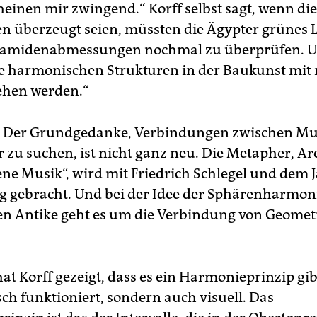
heinen mir zwingend.“ Korff selbst sagt, wenn die
n überzeugt seien, müssten die Ägypter grünes L
ramidenabmessungen nochmal zu überprüfen. 
e harmonischen Strukturen in der Baukunst mit
ehen werden.“
s: Der Grundgedanke, Verbindungen zwischen Mu
r zu suchen, ist nicht ganz neu. Die Metapher, Ar
ene Musik“, wird mit Friedrich Schlegel und dem J
 gebracht. Und bei der Idee der Sphärenharmoni
en Antike geht es um die Verbindung von Geomet
t Korff gezeigt, dass es ein Harmonieprinzip gib
sch funktioniert, sondern auch visuell. Das