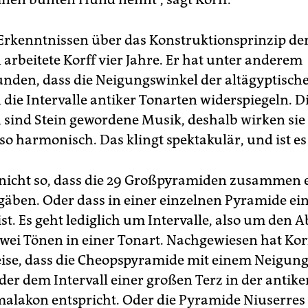
Erkenntnissen über das Konstruktionsprinzip de
arbeitete Korff vier Jahre. Er hat unter anderem
nden, dass die Neigungswinkel der altägyptisch
die Intervalle antiker Tonarten widerspiegeln. D
sind Stein gewordene Musik, deshalb wirken sie 
o harmonisch. Das klingt spektakulär, und ist es
t nicht so, dass die 29 Großpyramiden zusammen 
gäben. Oder dass in einer einzelnen Pyramide ei
st. Es geht lediglich um Intervalle, also um den 
wei Tönen in einer Tonart. Nachgewiesen hat Kor
eise, dass die Cheopspyramide mit einem Neigun
 der dem Intervall einer großen Terz in der antik
alakon entspricht. Oder die Pyramide Niuserres