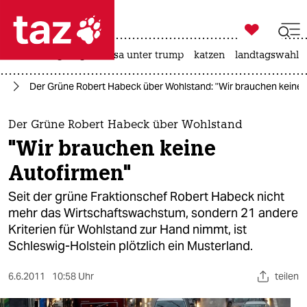

taz zahl ich
hitze
bergsteigen
usa unter trump
katzen
landtagswahl i

taz zahl ich
ie
Der Grüne Robert Habeck über Wohlstand: "Wir brauchen keine 
taz zahl ich
themen
Der Grüne Robert Habeck über Wohlstand
"Wir brauchen keine
politik
Autofirmen"
öko
Seit der grüne Fraktionschef Robert Habeck nicht
mehr das Wirtschaftswachstum, sondern 21 andere
gesellschaft
Kriterien für Wohlstand zur Hand nimmt, ist
Schleswig-Holstein plötzlich ein Musterland.
kultur
sport
6.6.2011
10:58 Uhr
teilen