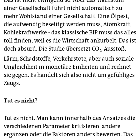
Das ist nicht zwingend so. Aber das Wachstum
Verkehrsunfälle, Kriminalität, sowie Veränderungen
einer Gesellschaft führt nicht automatisch zu
der Kapitalbilanz. Am 8. Juni wird das "grüne BIP" auf
einem Wirtschaftskongress in Kiel vorgestellt.
mehr Wohlstand einer Gesellschaft. Eine Ölpest,
die aufwendig beseitigt werden muss, Atomkraft,
Kohlekraftwerke - das klassische BIP muss das alles
toll finden, weil es die Wirtschaft ankurbelt. Das ist
doch absurd. Die Studie übersetzt CO
-Ausstoß,
2
Lärm, Schadstoffe, Verkehrstote, aber auch soziale
Ungleichheit in monetäre Einheiten und rechnet
sie gegen. Es handelt sich also nicht um gefühliges
Zeugs.
Tut es nicht?
Tut es nicht. Man kann innerhalb des Ansatzes die
verschiedenen Parameter kritisieren, andere
ergänzen oder die Faktoren anders bewerten. Das