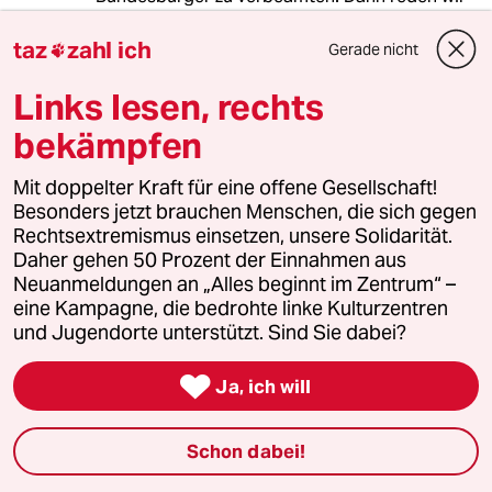
alle so, rechnen uns die Realität grün und
essen Lebensqualität bis wir platzen. Das wird
taz
zahl ich
Gerade nicht

super.
Links lesen, rechts
bekämpfen
Hahahahahaha
H
06.06.2011
,
15:11 Uhr
Mit doppelter Kraft für eine offene Gesellschaft!
Besonders jetzt brauchen Menschen, die sich gegen
"Seit der grüne Fraktionschef Robert Habeck
Rechtsextremismus einsetzen, unsere Solidarität.
nicht mehr das Wirtschaftswachstum, sondern
Daher gehen 50 Prozent der Einnahmen aus
21 andere Kriterien für Wohlstand zur Hand
Neuanmeldungen an „Alles beginnt im Zentrum“ –
nimmt, ist Schleswig-Holstein plötzlich ein
eine Kampagne, die bedrohte linke Kulturzentren
Musterland." Aha, hört, hört. So geht das. Wie
und Jugendorte unterstützt. Sind Sie dabei?
wäre es 21 neue Kriterien für Armut zu nehmen
und schon sind Leute mit 360 Euro im Monat

nicht mehr arm. So machen wir das bei jedem
Ja, ich will
Thema. Dann ist ganz Deutschland ein
Musterland.
Schon dabei!