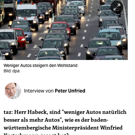
berlin
nord
wahrheit
verlag
verlag
veranstaltungen
Weniger Autos steigern den Wohlstand
Bild: dpa
shop
fragen & hilfe
Interview von
Peter Unfried
unterstützen
taz: Herr Habeck, sind "weniger Autos natürlich
abo
besser als mehr Autos", wie es der baden-
genossenschaft
württembergische Ministerpräsident Winfried