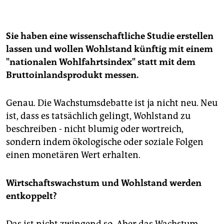
Der NWI wurde in einer
vom Umweltbundesamt in
Auftrag gegebene Studie unter der Leitung der
unabhängigen Forscher Hans Diefenbacher, Roland
Zieschank und Dorothee Rodenhäuser
entwickelt.
Sie haben eine wissenschaftliche Studie erstellen
lassen und wollen Wohlstand künftig mit einem
Eine von den Grünen In Schleswig-Holstein in Auftrag
"nationalen Wohlfahrtsindex" statt mit dem
gegebene Studie besagt, dass in dem als
"wirtschaftsschwach" verschrienen Schleswig-
Bruttoinlandsprodukt messen.
Holstein der Wohlstand nach den Kriterien des NWI
wächst – im Gegensatz zu der auf Grundlage des BIP
Genau. Die Wachstumsdebatte ist ja nicht neu. Neu
beruhenden Einschätzung. Während das BIP mit plus
ist, dass es tatsächlich gelingt, Wohlstand zu
0,2 Prozent fast stagniert, ist der NWI in Schleswig-
beschreiben - nicht blumig oder wortreich,
Holstein in einem Jahrzehnt um 9,4 Prozent
gestiegen. Deutschlandweit fiel der NWI in dieser Zeit
sondern indem ökologische oder soziale Folgen
um 3,2 Prozent.
einen monetären Wert erhalten.
Die Studie misst
positive und negative Kriterien
,
darunter auch Einkommensverteilung, Wasser- und
Wirtschaftswachstum und Wohlstand werden
Luftverschmutzung, CO
-Belastung, ehrenamtliche
2
entkoppelt?
und häusliche Arbeit, Schäden durch Tabak-, Alkohol-
und sonstigen Drogenmissbrauch, Schäden durch