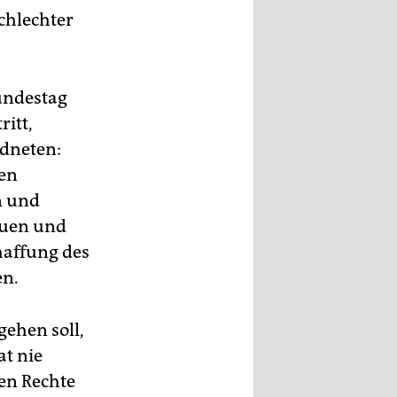
chlechter
undestag
ritt,
rdneten:
den
n und
auen und
haffung des
en.
gehen soll,
at nie
hen Rechte