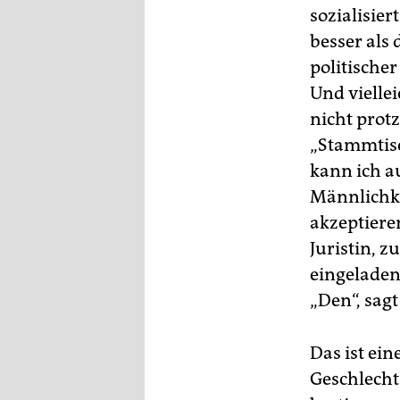
sozialisier
besser als 
politischer
Und viellei
nicht prot
„Stammtisc
kann ich au
Männlichke
akzeptieren
Juristin, 
eingeladen
„Den“, sagt
Das ist ein
Geschlecht