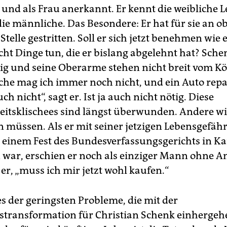
t und als Frau anerkannt. Er kennt die weibliche 
die männliche. Das Besondere: Er hat für sie an o
 Stelle gestritten. Soll er sich jetzt benehmen wi
cht Dinge tun, die er bislang abgelehnt hat? Sche
zig und seine Oberarme stehen nicht breit vom Kö
he mag ich immer noch nicht, und ein Auto repa
ch nicht“, sagt er. Ist ja auch nicht nötig. Diese
itsklischees sind längst überwunden. Andere wi
 müssen. Als er mit seiner jetzigen Lebensgefähr
zu einem Fest des Bundesverfassungsgerichts in K
 war, erschien er noch als einziger Mann ohne A
 er, „muss ich mir jetzt wohl kaufen.“
es der geringsten Probleme, die mit der
stransformation für Christian Schenk einhergeh