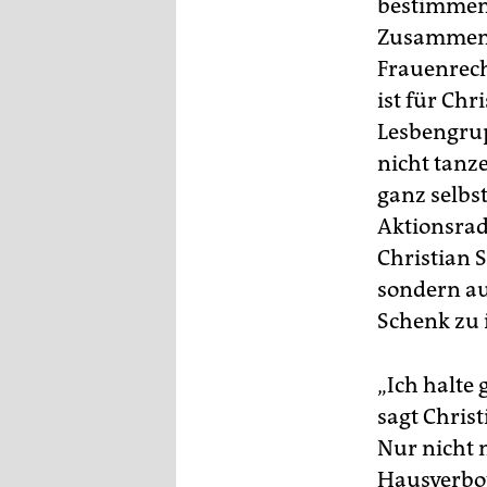
bestimmend
Zusammenhä
Frauenrech
ist für Chr
Lesbengrup
nicht tanze
ganz selbs
Aktionsrad
Christian 
sondern au
Schenk zu i
„Ich halte
sagt Christ
Nur nicht 
Hausverbot