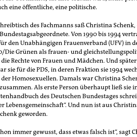
h eine öffentliche, eine politische.
hreibtisch des Fachmanns saß Christina Schenk, 
Bundestagsabgeordnete. Von 1990 bis 1994 vertra
 für den Unabhängigen Frauenverband (UFV) in 
/Die Grünen als frauen- und gleichstellungspoli
 die Rechte von Frauen und Mädchen. Und später
ar sie für die PDS, in deren Fraktion sie 1994 wech
 der Homosexuellen. Damals war Christina Sche
 zusammen. Als erste Person überhaupt ließ sie i
enhandbuch des Deutschen Bundestages schreib
her Lebensgemeinschaft“. Und nun ist aus Christi
Schenk geworden.
hon immer gewusst, dass etwas falsch ist“, sagt C