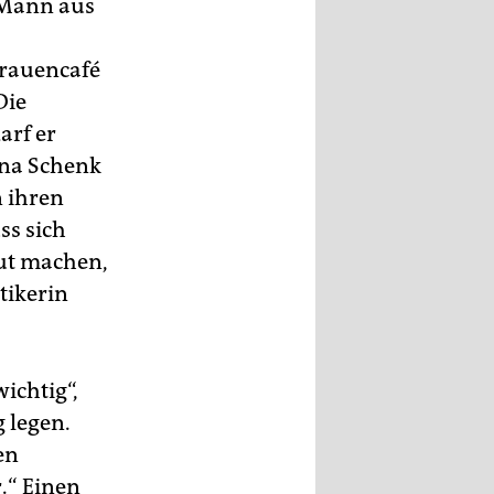
s Mann aus
Frauencafé
Die
arf er
tina Schenk
n ihren
ss sich
aut machen,
tikerin
ichtig“,
 legen.
en
.“ Einen