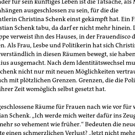
er für sein künftiges Leben ist die Tatsache, al
ngen ausgeschlossen zu sein, für die die
tlerin Christina Schenk einst gekämpft hat. Ein 
istian Schenk tabu, da darf er nicht mehr hinein. 
pe verweist ihn des Hauses, in der Frauendisco d
n. Als Frau, Lesbe und Politikerin hat sich Chris
tverständlich in diesen Räumen bewegt, sie habe
ius ausgemacht. Nach dem Identitätswechsel mu
Schenk nicht nur mit neuen Möglichkeiten vertr
ch mit plötzlichen Grenzen. Grenzen, die die Poli
hrer Zeit womöglich selbst gesetzt hat.
 geschlossene Räume für Frauen nach wie vor für w
ian Schenk. „Ich werde mich weiter dafür ins Zeug
mehr so vehement wie früher.“ Bedeuten die neu
e einen schmerzlichen Verlust? „Jetzt nicht mehr