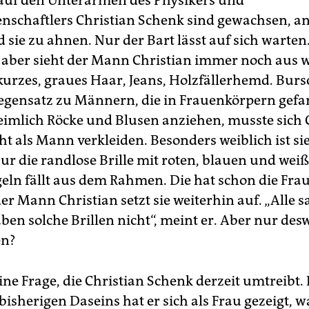
auf den Unterarmen des Physikers und
enschaftlers Christian Schenk sind gewachsen, a
 sie zu ahnen. Nur der Bart lässt auf sich warten
aber sieht der Mann Christian immer noch aus w
 kurzes, graues Haar, Jeans, Holzfällerhemd. Bur
egensatz zu Männern, die in Frauenkörpern gefa
eimlich Röcke und Blusen anziehen, musste sich 
t als Mann verkleiden. Besonders weiblich ist sie
ur die randlose Brille mit roten, blauen und weiß
eln fällt aus dem Rahmen. Die hat schon die Frau
er Mann Christian setzt sie weiterhin auf. „Alle s
en solche Brillen nicht“, meint er. Aber nur des
en?
eine Frage, die Christian Schenk derzeit umtreibt.
 bisherigen Daseins hat er sich als Frau gezeigt, w