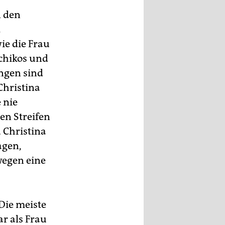
n den
.
ie die Frau
schikos und
ngen sind
Christina
 nie
en Streifen
 Christina
agen,
wegen eine
 Die meiste
ar als Frau