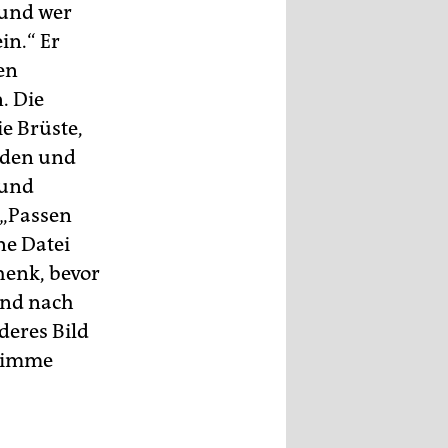
 und wer
in.“ Er
en
. Die
e Brüste,
nden und
 und
 „Passen
ne Datei
chenk, bevor
Und nach
nderes Bild
Stimme