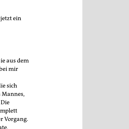
etzt ein
Sie aus dem
bei mir
ie sich
es Mannes,
 Die
omplett
er Vorgang.
ate,