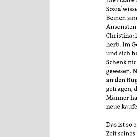
Die Haare 
Sozialwiss
Beinen sind
Ansonsten 
Christina:
herb. Im G
und sich h
Schenk nich
gewesen. N
an den Büg
getragen, d
Männer hab
neue kauf
Das ist so 
Zeit seines