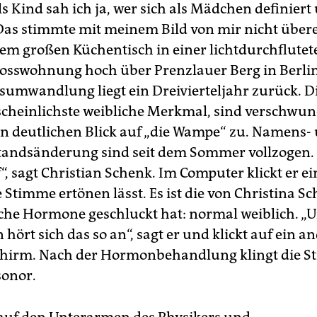
s Kind sah ich ja, wer sich als Mädchen definiert
 Das stimmte mit meinem Bild von mir nicht übere
inem großen Küchentisch in einer lichtdurchflutet
sswohnung hoch über Prenzlauer Berg in Berlin
sumwandlung liegt ein Dreivierteljahr zurück. Di
cheinlichste weibliche Merkmal, sind verschwu
en deutlichen Blick auf „die Wampe“ zu. Namens-
andsänderung sind seit dem Sommer vollzogen.
“, sagt Christian Schenk. Im Computer klickt er ei
e Stimme ertönen lässt. Es ist die von Christina S
che Hormone geschluckt hat: normal weiblich. „
 hört sich das so an“, sagt er und klickt auf ein a
chirm. Nach der Hormonbehandlung klingt die 
sonor.