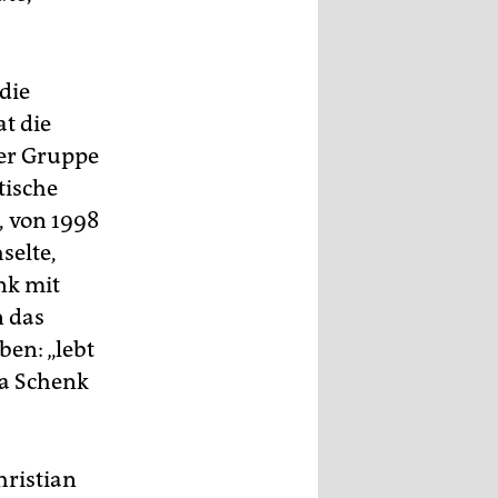
die
t die
der Gruppe
tische
, von 1998
selte,
nk mit
n das
en: „lebt
na Schenk
hristian