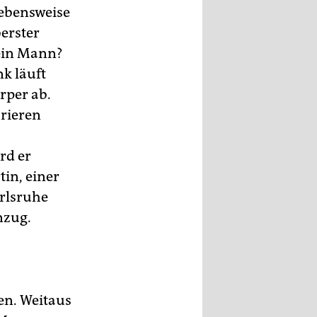
Lebensweise
berster
e ein Mann?
nk läuft
rper ab.
rieren
rd er
tin, einer
arlsruhe
nzug.
en. Weitaus