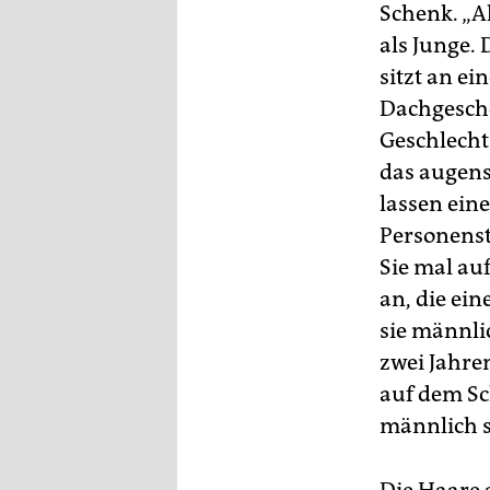
Schenk. „Al
als Junge.
sitzt an e
Dachgescho
Geschlecht
das augens
lassen ein
Personenst
Sie mal auf
an, die ein
sie männli
zwei Jahren
auf dem S
männlich 