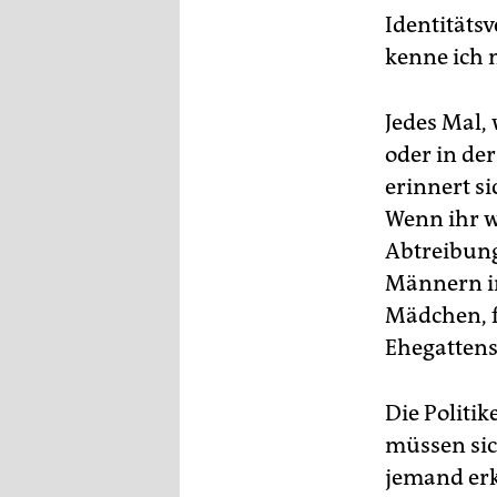
Identitäts
kenne ich 
Jedes Mal,
oder in der
erinnert s
Wenn ihr w
Abtreibung
Männern in
Mädchen, f
Ehegattens
Die Politik
müssen sic
jemand erk