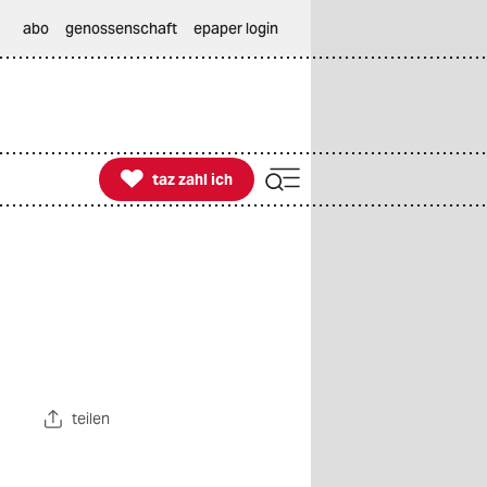
abo
genossenschaft
epaper login

taz zahl ich
taz zahl ich
teilen