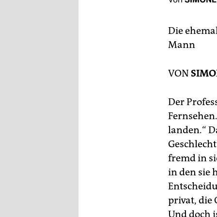
berlin
nord
Die ehemal
wahrheit
Mann
verlag
VON
SIMO
verlag
Der Profes
veranstaltungen
Fernsehen.
shop
landen.“ Da
fragen & hilfe
Geschlecht
fremd in s
unterstützen
in den sie
abo
Entscheidun
privat, die
genossenschaft
Und doch is