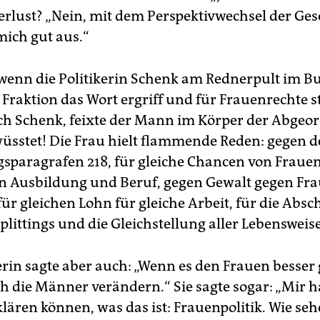
verlust? „Nein, mit dem Perspektivwechsel der Ges
mich gut aus.“
 wenn die Politikerin Schenk am Rednerpult im B
 Fraktion das Wort ergriff und für Frauenrechte st
ich Schenk, feixte der Mann im Körper der Abgeo
üsstet! Die Frau hielt flammende Reden: gegen 
sparagrafen 218, für gleiche Chancen von Fraue
 Ausbildung und Beruf, gegen Gewalt gegen Fr
ür gleichen Lohn für gleiche Arbeit, für die Absc
plittings und die Gleichstellung aller Lebensweis
erin sagte aber auch: „Wenn es den Frauen besser 
h die Männer verändern.“ Sie sagte sogar: „Mir h
lären können, was das ist: Frauenpolitik. Wie se