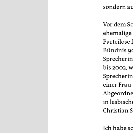
epaper login
sondern auc
Vor dem Sc
ehemalige 
Parteilose
Bündnis 90
Sprecherin
bis 2002, w
Sprecherin
einer Frau
Abgeordnet
in lesbisc
Christian 
Ich habe sc