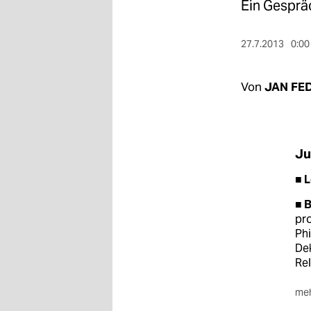
berlin
Ein Gesprä
nord
27.7.2013
0:00
wahrheit
Von
JAN FE
verlag
verlag
veranstaltungen
Ju
shop
■ 
fragen & hilfe
■ B
pro
unterstützen
Phi
Dek
abo
Rel
genossenschaft
meh
■ P