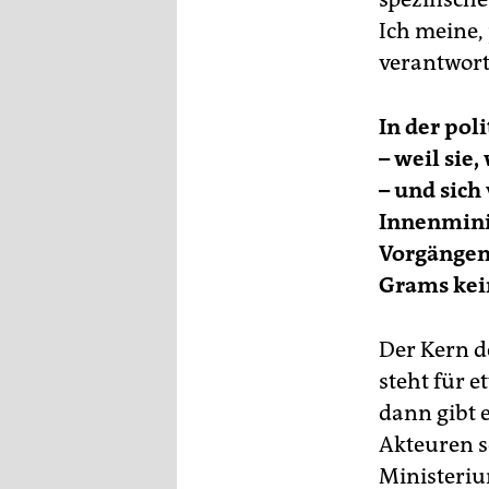
Ich meine,
verantwortl
In der pol
– weil sie
– und sich
Innenmini
Vorgängen
Grams kei
Der Kern d
steht für 
dann gibt 
Akteuren se
Ministeriu