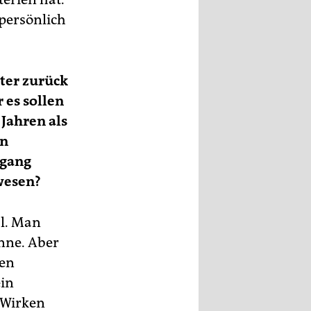
 persönlich
ter zurück
 es sollen
 Jahren als
en
fgang
wesen?
al. Man
inne. Aber
den
ein
 Wirken