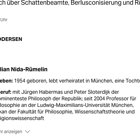
ch über Schattenbeamte, Berlusconisierung und Rü
 Uhr
DDERSEN
lian Nida-Rümelin
Leben:
1954 geboren, lebt verheiratet in München, eine Tocht
eruf:
mit Jürgen Habermas und Peter Sloterdijk der
minenteste Philosoph der Republik; seit 2004 Professor für
losophie an der Ludwig-Maximilians-Universität München,
an der Fakultät für Philosophie, Wissenschaftstheorie und
igionswissenschaft
r anzeigen
olitik:
Mitglied der SPD seit den Siebzigern,