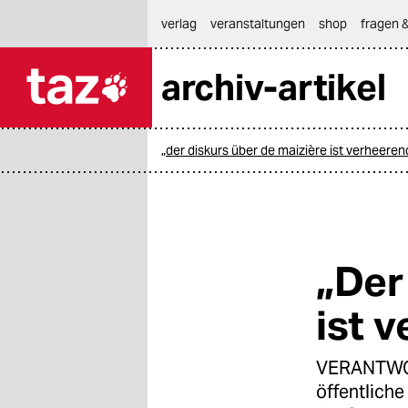
hautnavigation anspringen
hauptinhalt anspringen
footer anspringen
verlag
veranstaltungen
shop
fragen &
archiv-artikel

taz zahl ich
taz zahl ich
„der diskurs über de maizière ist verheeren
themen
politik
öko
„Der
gesellschaft
ist 
kultur
VERANTWORT
sport
öffentliche