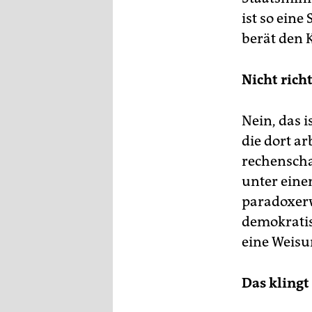
ist so eine
berät den 
Nicht rich
Nein, das i
die dort ar
rechenschaf
unter eine
paradoxerw
demokratis
eine Weisu
Das klingt