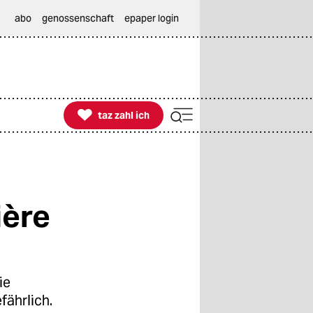
abo
genossenschaft
epaper login

taz zahl ich
taz zahl ich
ière
ie
fährlich.