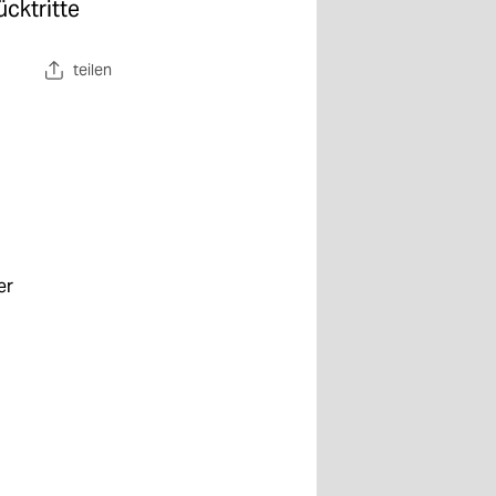
cktritte
teilen
er