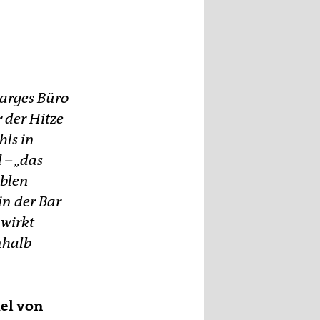
nd:
karges Büro
 der Hitze
hls in
 – „das
oblen
in der Bar
 wirkt
nhalb
iel von