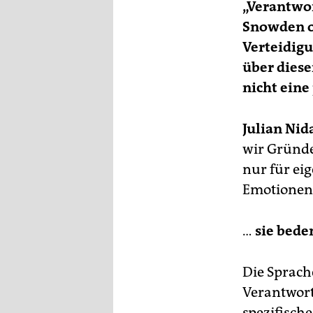
„Verantwo
Snowden o
Verteidigu
über diese
nicht eine
Julian Ni
wir Gründe
nur für e
Emotionen.
…
sie bede
Die Sprach
Verantwortu
spezifische