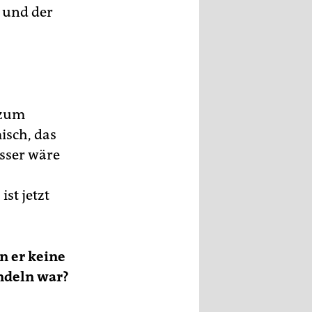
 und der
 zum
isch, das
sser wäre
st jetzt
nn er keine
andeln war?