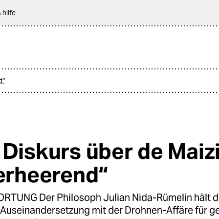
 hilfe
d“
 Diskurs über de Maiz
verheerend“
UNG Der Philosoph Julian Nida-Rümelin hält d
 Auseinandersetzung mit der Drohnen-Affäre für ge