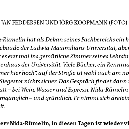
turstaatsminister im ersten rot-grünen Kabinett Gerhard
hröders
Bücher:
etliche – eines über „Verantwortung“ (Reclam 2011); u
H
JAN FEDDERSEN
UND
JÖRG KOOPMANN
(FOTO)
mokratie und Wahrheit“ (C. H. Beck 2006)
-Rümelin hat als Dekan seines Fachbereichs ein 
bäude der Ludwig-Maximilians-Universität, aber
 es erst mal ins gemütliche Zimmer seines Lehrstu
enhaus der Universität. Viele Bücher, ein Rennrad
r hier hoch“, auf der Straße ist wohl auch am n
iegestor nichts sicher. Das Gespräch findet dann 
att – bei Wein, Wasser und Espressi. Nida-Rümelin
 umgänglich – und gründlich. Er nimmt sich dreiei
t.
err Nida-Rümelin, in diesen Tagen ist wieder v