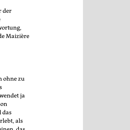
r der
e
wortung,
de Maizière
n ohne zu
s
rwendet ja
hon
l das
rlebt, als
einen, das