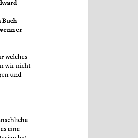
Edward
n Buch
 wenn er
ür welches
n wir nicht
gen und
enschliche
 es eine
terien hat.