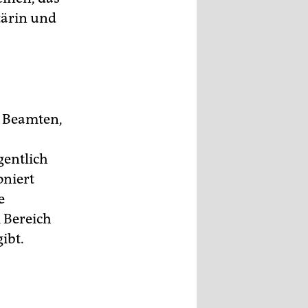
etärin und
le Beamten,
gentlich
oniert
e
 Bereich
ibt.