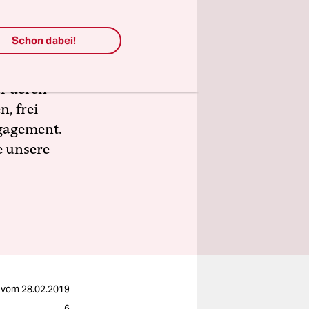
h und vor
Schon dabei!
lles
 linke,
ür deren
n, frei
ngagement.
e unsere
vom
28.02.2019
6