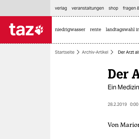
hautnavigation anspringen
hauptinhalt anspringen
footer anspringen
verlag
veranstaltungen
shop
fragen &
niedrigwasser
rente
landtagswahl i

taz zahl ich
taz zahl ich
Startseite
Archiv-Artikel
Der Arzt 
themen
Der 
politik
öko
Ein Medizin
gesellschaft
28.2.2019
0:00
kultur
Von
Mario
sport