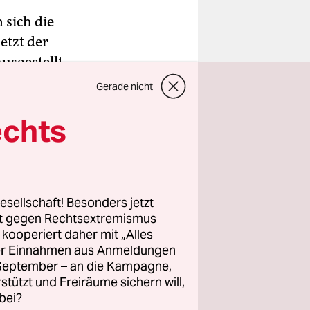
 sich die
etzt der
usgestellt
de im
Gerade nicht
echts
Daten von
r die
 sehr, dass
rkinder.
esellschaft! Besonders jetzt
rt gegen Rechtsextremismus
z kooperiert daher mit „Alles
ller Einnahmen aus Anmeldungen
. September – an die Kampagne,
wahlen
rstützt und Freiräume sichern will,
bei?
sind.