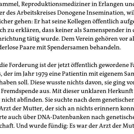
ammel, Reproduktionsmediziner in Erlangen un
er des Arbeitskreises Donogene Insemination, wil
her gehen: Er hat seine Kollegen öffentlich aufg
ich zu erklären, dass keiner als Samenspender in 
nrichtung tätig wurde. Dem Verein gehören vor a
nderlose Paare mit Spendersamen behandeln.
die Forderung ist der jetzt öffentlich gewordene F
, der im Jahr 1979 eine Patientin mit eigenem S
aben soll. Diese wusste nichts davon, sie ging vo
remdspende aus. Mit dieser unklaren Herkunft w
r nicht abfinden. Sie suchte nach dem genetischen
Arzt der Mutter, der sich an nichts erinnern konnt
rte auch über DNA-Datenbanken nach genetisch
haft. Und wurde fündig: Es war der Arzt der Mut