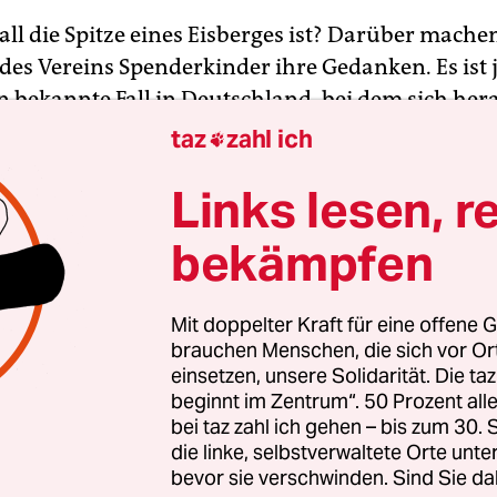
all die Spitze eines Eisberges ist? Darüber machen
des Vereins Spenderkinder ihre Gedanken. Es ist j
n bekannte Fall in Deutschland, bei dem sich hera
der Arzt eigenes Sperma verwendet hat. Zwar wur
taz
zahl ich

n Jahr vom Gesetzgeber ein nationales
Links lesen, r
erregister eingerichtet, dort werden aber nur 
peichert, die seit 1. Juli 2018 geboren wurden. Fü
bekämpfen
urde keine Regelung getroffen. „Wir wünschen uns
chgebessert wird“, so eine Sprecherin der Spende
Mit doppelter Kraft für eine offene G
brauchen Menschen, die sich vor O
einsetzen, unsere Solidarität. Die ta
gierten stärken
beginnt im Zentrum“. 50 Prozent a
bei taz zahl ich gehen – bis zum 30
nde Erfolg der AfD bei den kommenden Landtags
die linke, selbstverwaltete Orte unte
bevor sie verschwinden. Sind Sie da
 stark rechtsextreme Kräfte inzwischen geworden 