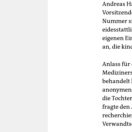
berlin
Andreas H
Vorsitzend
nord
Nummer sic
wahrheit
eidesstattl
eigenen Ei
verlag
an, die ki
verlag
veranstaltungen
Anlass für 
Mediziners
shop
behandelt h
fragen & hilfe
anonymen F
unterstützen
die Tochte
fragte den 
abo
recherchie
genossenschaft
Verwandtsc