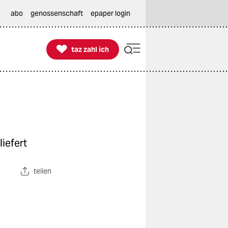
abo
genossenschaft
epaper login

taz zahl ich
taz zahl ich
iefert
teilen