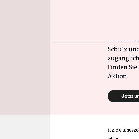
Gerade jet
allem mit d
Zivilgesell
beginnt im
selbstverw
Schutz und 
zugänglich
Finden Sie
Aktion.
Jetzt u
taz. die tagesze
inland