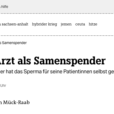
 hilfe
n sachsen-anhalt
hybrider krieg
jemen
ceuta
hitze
als Samenspender
Arzt als Samenspender
er hat das Sperma für seine Patientinnen selbst gel
 Uhr
n Mück-Raab