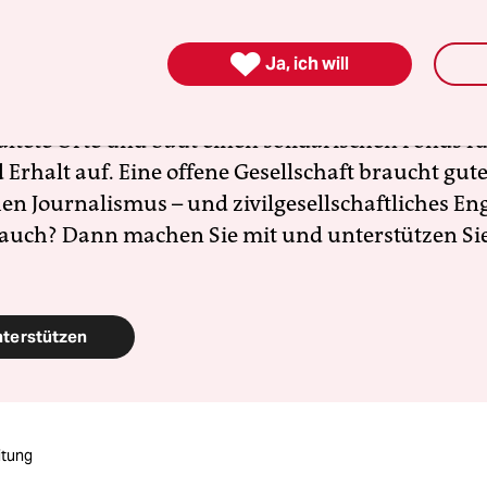
zt braucht es Zusammenhalt und Solidarität. Auc
en Menschen, die sich vor Ort für eine starke

Ja, ich will
schaft einsetzen. Die taz kooperiert deshalb mit "A
 Zentrum". Die Kampagne unterstützt bundesweit
altete Orte und baut einen solidarischen Fonds f
Erhalt auf. Eine offene Gesellschaft braucht gute
en Journalismus – und zivilgesellschaftliches E
 auch? Dann machen Sie mit und unterstützen Si
nterstützen
itung