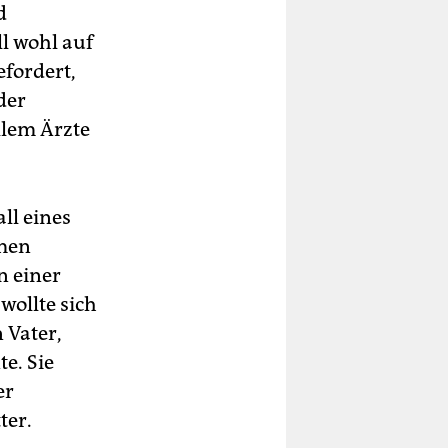
d
l wohl auf
efordert,
der
llem Ärzte
all eines
amen
n einer
ollte sich
 Vater,
e. Sie
er
ter.