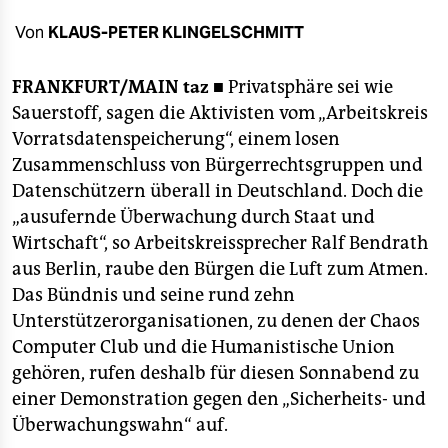
berlin
Von
KLAUS-PETER KLINGELSCHMITT
nord
FRANKFURT/MAIN
taz ■
Privatsphäre sei wie
wahrheit
Sauerstoff, sagen die Aktivisten vom „Arbeitskreis
verlag
Vorratsdatenspeicherung“, einem losen
Zusammenschluss von Bürgerrechtsgruppen und
verlag
Datenschützern überall in Deutschland. Doch die
veranstaltungen
„ausufernde Überwachung durch Staat und
Wirtschaft“, so Arbeitskreissprecher Ralf Bendrath
shop
aus Berlin, raube den Bürgen die Luft zum Atmen.
fragen & hilfe
Das Bündnis und seine rund zehn
Unterstützerorganisationen, zu denen der Chaos
unterstützen
Computer Club und die Humanistische Union
gehören, rufen deshalb für diesen Sonnabend zu
abo
einer Demonstration gegen den „Sicherheits- und
genossenschaft
Überwachungswahn“ auf.