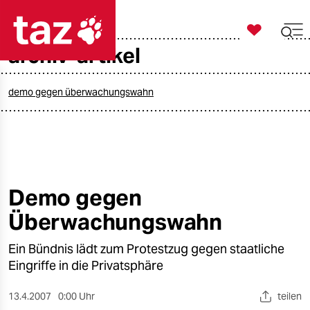

taz zahl ich
archiv-artikel

taz zahl ich
taz zahl ich
demo gegen überwachungswahn
themen
politik
öko
Demo gegen
Überwachungswahn
gesellschaft
Ein Bündnis lädt zum Protestzug gegen staatliche
kultur
Eingriffe in die Privatsphäre
sport
13.4.2007
0:00 Uhr
teilen