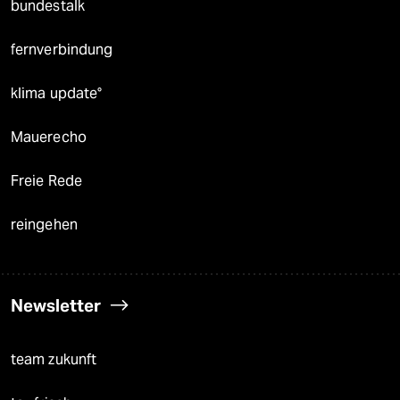
bundestalk
fernverbindung
klima update°
Mauerecho
Freie Rede
reingehen
Newsletter
team zukunft