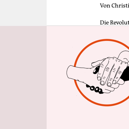
epaper login
Von
Christ
Die Revolu
Lebens hat
und mitgest
regierten 
Die erste 
fortan ihr 
promovier
hatte. Die
ihr nie ge
jedoch sch
Enttäuschu
Doch auch 