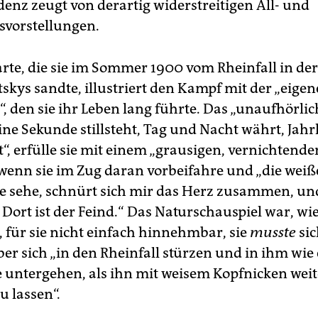
enz zeugt von derartig widerstreitigen All- und
vorstellungen.
arte, die sie im Sommer 1900 vom Rheinfall in de
skys sandte, illustriert den Kampf mit der „eige
“, den sie ihr Leben lang führte. Das „unaufhörlic
eine Sekunde stillsteht, Tag und Nacht währt, Jah
“, erfülle sie mit einem „grausigen, vernichtende
 wenn sie im Zug daran vorbeifahre und „die wei
e sehe, schnürt sich mir das Herz zusammen, un
 Dort ist der Feind.“ Das Naturschauspiel war, wi
, für sie nicht einfach hinnehmbar, sie
musste
si
eber sich „in den Rheinfall stürzen und in ihm wie
 untergehen, als ihn mit weisem Kopf­nicken weit
u lassen“.