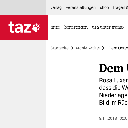
hautnavigation anspringen
hauptinhalt anspringen
footer anspringen
verlag
veranstaltungen
shop
fragen &
hitze
bergsteigen
usa unter trump

taz zahl ich
taz zahl ich
Startseite
Archiv-Artikel
Dem Unter
themen
Dem 
politik
öko
Rosa Luxem
dass die We
gesellschaft
Niederlagen
Bild im Rüc
kultur
sport
9.11.2018
0:00