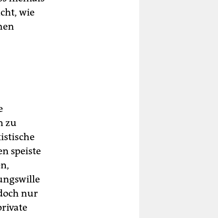
cht, wie
chen
e
n zu
istische
en speiste
n,
ungswille
 doch nur
private