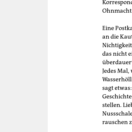
Korrespond
Ohnmachts
Eine Postk
an die Kaut
Nichtigkeit
das nicht 
überdauert
Jedes Mal,
Wasserhöll
sagt etwas:
Geschichte
stellen. Li
Nussschale
rauschen z