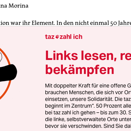
ina Morina
tion war ihr Element. In den nicht einmal 50 Jahr
 Rosa Luxemburg zwei revolutionäre Bewegungen
taz
zahl ich

altet – die erste Russische Revolution 1905/06 im
Polen und die Novemberrevolution 1918/19 in Deu
Links lesen, r
revolutionäre Erfahrung brachte sie ins Gefängnis
bekämpfen
politisches Denken mehr als alle Theorie, die sich 
te Nationalökonomin und Marx-Schülerin zuvor 
 zweite brachte sie aus dem Gefängnis heraus und
Mit doppelter Kraft für eine offene G
kannte politische Handlungsmöglichkeiten. Sie en
brauchen Menschen, die sich vor O
einsetzen, unsere Solidarität. Die ta
on nach wenigen Wochen voller bitterer Kämpfe 
beginnt im Zentrum“. 50 Prozent a
ngen mit ihrer Ermordung im Januar 1919.
bei taz zahl ich gehen – bis zum 30
die linke, selbstverwaltete Orte unte
wenn sie nicht im Revolutionskampf stand, ging e
bevor sie verschwinden. Sind Sie da