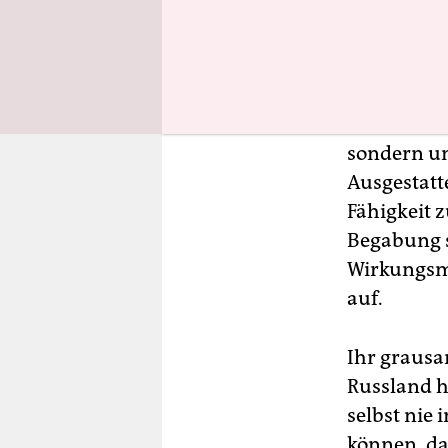
Luxemburg 
ihrer Zeit 
Energien z
Monarchie
Mit ihrem 
sondern um
Ausgestatt
Fähigkeit 
Begabung s
Wirkungsma
auf.
Ihr grausa
Russland h
selbst nie 
können, da 