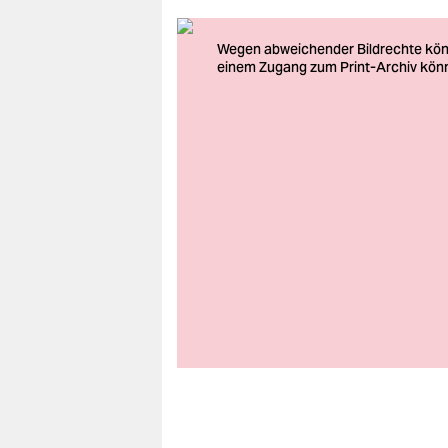
berlin
nord
wahrheit
verlag
verlag
veranstaltungen
shop
fragen & hilfe
unterstützen
abo
genossenschaft