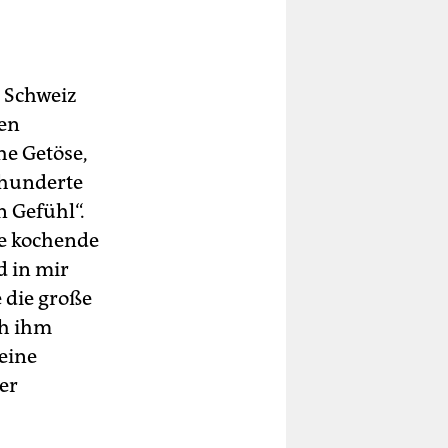
r Schweiz
nen
he Getöse,
rhunderte
n Gefühl“.
ße kochende
d in mir
e die große
ch ihm
 eine
er