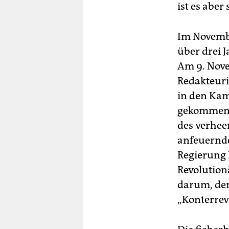
ist es aber 
Im Novembe
über drei J
Am 9. Nove
Redakteur
in den Kamp
gekommen, 
des verheer
anfeuernde
Regierung 
Revolution
darum, den
„Konterrev