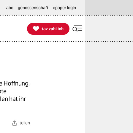
abo
genossenschaft
epaper login

taz zahl ich
taz zahl ich
e Hoffnung,
ste
en hat ihr
teilen