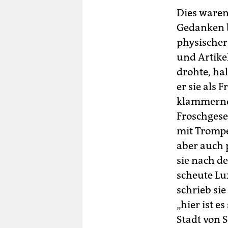
Dies waren
Gedanken b
physischer 
und Artike
drohte, hal
er sie als 
klammernde
Froschgese
mit Trompe
aber auch p
sie nach d
scheute Lu
schrieb si
„hier ist e
Stadt von 