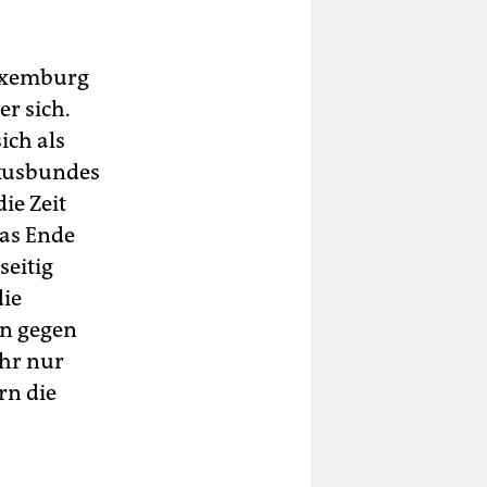
Luxemburg
er sich.
ich als
kusbundes
ie Zeit
das Ende
seitig
die
en gegen
ehr nur
rn die