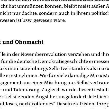
acht hat ummünzen können, bleibt meist außer A
 nicht nur dachte, sondern auch in ihrem politis
wesen ist bzw. gewesen wäre.
t und Ohnmacht
lle in der Novemberrevolution verstehen und ihr
für die deutsche Demokratiegeschichte ermesse
ss man Luxemburgs Selbstverständnis als marx
lle ernst nehmen. Wie für viele damalige Marxist
ngagement aus einer Mischung aus Selbstvertraue
- und Tatendrang. Zugleich wurde dieser Gestalt
er tief sitzenden Angst herausgefordert, letztlich
 hilfloses, nachtrottendes“ Dasein zu fristen. Ihre 