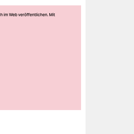
Der Rheinfall bei
Schaffhausen – für
Rosa Luxemburg „die
weiße kochende
Wasserhölle“ und
schlicht „der Feind“
Foto: Berthold
Steinhilber/laif