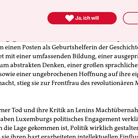
tagtäglich darum, die sozialen und politischen 
zu verstehen, die daraus resultierenden revoluti

Ja, ich will
u bündeln und zu verstärken. Sie verachtete die r
 ebenso wie den kompromisslerischen Parlamen
Engagement bewarb sie sich nicht um ein politis
 einen Posten als Geburtshelferin der Geschicht
et mit einer umfassenden Bildung, einer ausgep
zum abstrakten Denken, einer großen sprachlich
owie einer ungebrochenen Hoffnung auf ihre e
cht, stieg sie zur Frontfrau des revolutionäre
mer Tod und ihre Kritik an Lenins Machtüberna
aben Luxemburgs politisches Engagement verklär
in die Lage gekommen ist, Politik wirklich gestalte
sie ihren hart erarbeiteten intellektuellen Einfl