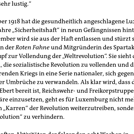
sehr lustig.“
r 1918 hat die gesundheitlich angeschlagene 
ahre „Sicherheitshaft“ in neun Gefängnissen hint
mber wird sie aus der Haft entlassen und stürzt s
in der
Roten Fahne
und Mitgründerin des Sparta
f zur Vollendung der „Weltrevolution“. Sie sieht d
die sozia­listische Revolution zu vollenden und 
enden Kriegs in eine Serie nationaler, sich gegen
r Umbrüche zu verwandeln. Als klar wird, dass 
Ebert bereit ist, Reichswehr- und Freikorpstrupp
äre einzusetzen, geht es für Luxemburg nicht m
 „Karren“ der Revolution weiterzutreiben, sonde
olution“ zu verhindern.