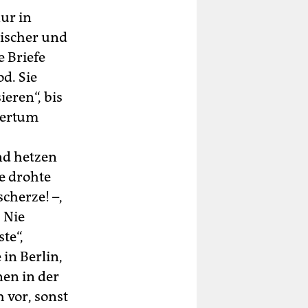
ur in
lischer und
e Briefe
d. Sie
ieren“, bis
rgertum
nd hetzen
e drohte
cherze! –,
 Nie
te“,
in Berlin,
nen in der
 vor, sonst