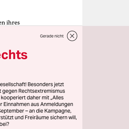
en ihres
 miterlebt
Gerade nicht
 zaristisch
tschland.
echts
 und prägte
die
angeeignet
 eröffnete
esellschaft! Besonders jetzt
dete
rt gegen Rechtsextremismus
z kooperiert daher mit „Alles
und
ller Einnahmen aus Anmeldungen
. September – an die Kampagne,
rstützt und Freiräume sichern will,
s für
bei?