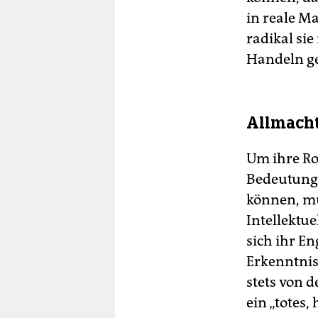
in reale M
radikal sie
Handeln ge
Allmach
Um ihre Ro
Bedeutung 
können, mu
Intellektue
sich ihr E
Erkenntnis
stets von d
ein „totes,