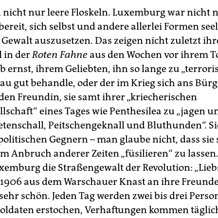
 nicht nur leere Floskeln. Luxemburg war nicht n
ereit, sich selbst und andere allerlei Formen see
Gewalt auszusetzen. Das zeigen nicht zuletzt ihr
l in der
Roten Fahne
aus den Wochen vor ihrem To
b ernst, ihrem Geliebten, ihn so lange zu „terroris
Frau gut behandle, oder der im Krieg sich ans Bü
n Freundin, sie samt ihrer „kriecherischen
llschaft“ eines Tages wie Penthesilea zu „jagen u
tenschall, Peitschengeknall und Bluthunden“. Si
olitischen Gegnern – man glaube nicht, dass sie s
em Anbruch anderer Zeiten „füsilieren“ zu lassen.
xemburg die Straßengewalt der Revolution: „Liebs
e 1906 aus dem Warschauer Knast an ihre Freunde 
s sehr schön. Jeden Tag werden zwei bis drei Perso
Soldaten erstochen, Verhaftungen kommen täglich