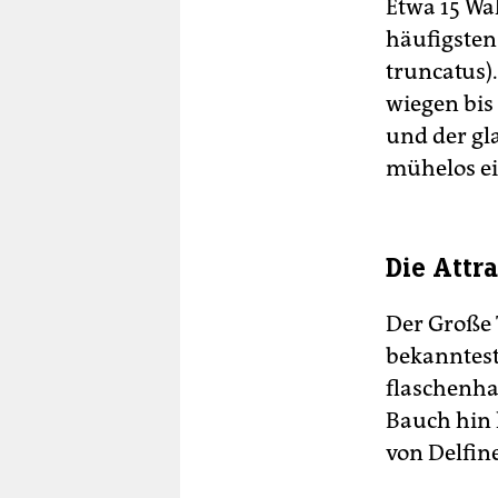
Etwa 15 Wa
häufigsten
truncatus)
wiegen bis
und der gl
mühelos ei
Die Attr
Der Große 
bekanntest
flaschenha
Bauch hin 
von Delfine