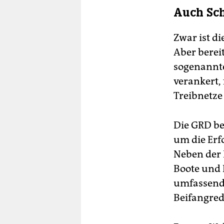
Auch Sch
Zwar ist di
Aber berei
sogenannte
verankert,
Treibnetze
Die GRD be
um die Erf
Neben der 
Boote und F
umfassende
Beifangred