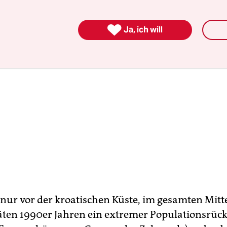

Ja, ich will
 nur vor der kroatischen Küste, im gesamten Mitt
päten 1990er Jahren ein extremer Populationsrüc