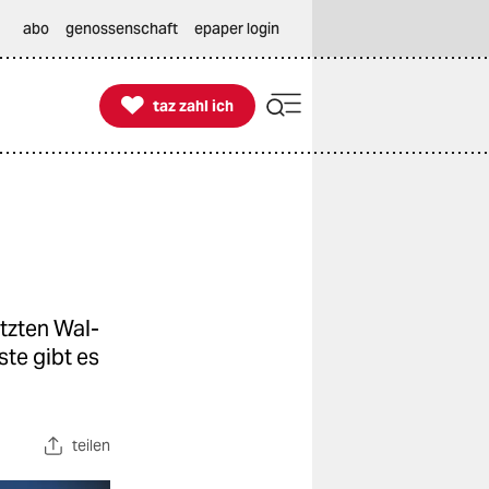
abo
genossenschaft
epaper login

taz zahl ich
taz zahl ich
tzten Wal-
ste gibt es
teilen