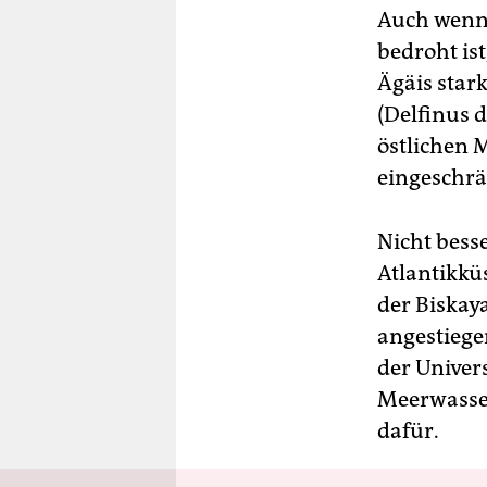
Auch wenn 
bedroht ist
Ägäis star
(Delfinus 
östlichen 
eingeschrä
Nicht bess
Atlantikkü
der Biskaya
angestiege
der Univer
Meerwasser
dafür.