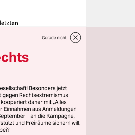
letzten
 einst
Gerade nicht
tand heute
iterien
für
echts
ndestens
 um die
esellschaft! Besonders jetzt
2009 war
rt gegen Rechtsextremismus
en jedoch
z kooperiert daher mit „Alles
ller Einnahmen aus Anmeldungen
 weiter
. September – an die Kampagne,
eim Bau
rstützt und Freiräume sichern will,
bei?