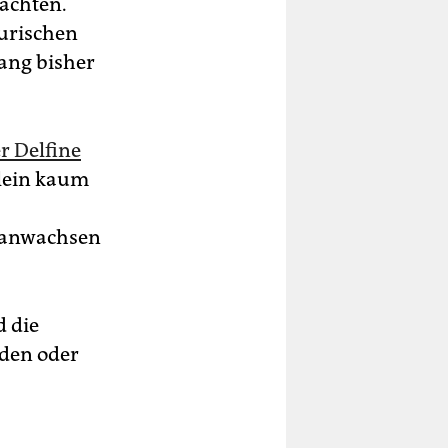
achten.
gurischen
ang bisher
r Delfine
llein kaum
r anwachsen
 die
nden oder