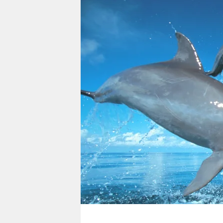
berlin
nord
wahrheit
verlag
verlag
veranstaltungen
shop
fragen & hilfe
unterstützen
abo
genossenschaft