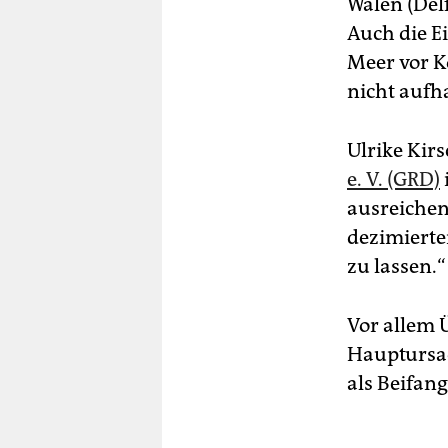
Walen (Del
Auch die E
Meer vor K
nicht aufh
Ulrike Kirs
e. V. (GRD)
ausreichen
dezimierte
zu lassen.“
Vor allem 
Hauptursac
als Beifan