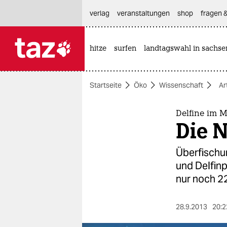
hautnavigation anspringen
hauptinhalt anspringen
footer anspringen
verlag
veranstaltungen
shop
fragen &
hitze
surfen
landtagswahl in sachse

taz zahl ich
taz zahl ich
Startseite
Öko
Wissenschaft
Ar
themen
politik
Delfine im M
Die N
öko
Überfischu
gesellschaft
und Delfinp
nur noch 22
kultur
sport
28.9.2013
20:2