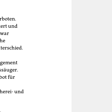
erboten.
kert und
zwar
che
terschied.
gagement
ssäuger.
bot für
herei- und