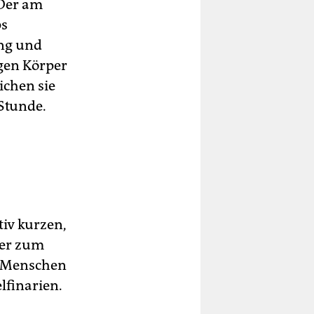
 Der am
ps
ang und
gen Körper
ichen sie
Stunde.
tiv kurzen,
der zum
ch Menschen
lfinarien.