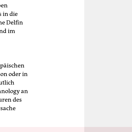
ben
 in die
ne Delfin
und im
opäischen
on oder in
utlich
chnology an
uren des
rsache