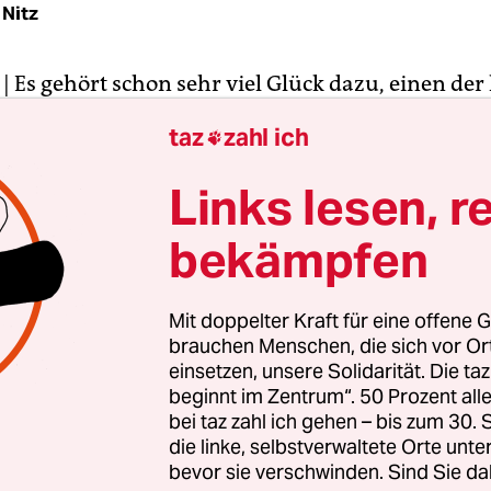
Nitz
| Es gehört schon sehr viel Glück dazu, einen der 
r der kroatischen Küste beobachten zu können. Wo
taz
zahl ich

ieser Meeressäuger heimisch waren, ist der Bes
 einmal 220 Tiere geschrumpft. Nach den
IUCN-Kr
Links lesen, r
rten sollte eine überlebensfähige Population mi
bekämpfen
lechtsreife Delfine besitzen.
n Chancen, die Meeressäuger zu sehen, bestehen
Mit doppelter Kraft für eine offene G
s und Losinj in der Kvarner Bucht. Von 2006 bis 
brauchen Menschen, die sich vor O
er Bucht sogar Meeresschutzgebiet. Nach drei Jahr
einsetzen, unsere Solidarität. Die ta
beginnt im Zentrum“. 50 Prozent a
wegen des Widerstands der Küstenbewohner nicht
bei taz zahl ich gehen – bis zum 30
zt werden. Man befürchtete Einschränkungen b
die linke, selbstverwaltete Orte unte
thäfen.
bevor sie verschwinden. Sind Sie da