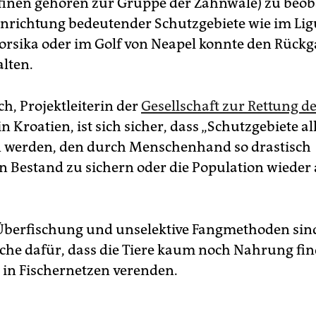
finen gehören zur Gruppe der Zahnwale) zu beob
inrichtung bedeutender Schutzgebiete wie im Li
orsika oder im Golf von Neapel konnte den Rückg
alten.
ch, Projektleiterin der
Gesellschaft zur Rettung de
in Kroatien, ist sich sicher, dass „Schutzgebiete a
 werden, den durch Menschenhand so drastisch
n Bestand zu sichern oder die Population wiede
Überfischung und unselektive Fangmethoden sind
he dafür, dass die Tiere kaum noch Nahrung fi
g in Fischernetzen verenden.