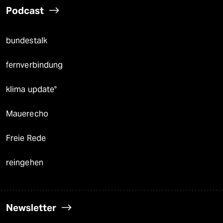
Podcast
bundestalk
fernverbindung
klima update°
Mauerecho
Freie Rede
reingehen
Newsletter