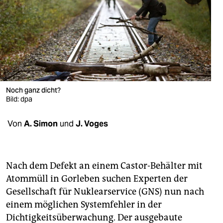
berlin
nord
wahrheit
verlag
verlag
Noch ganz dicht?
Bild: dpa
veranstaltungen
Von
A. Simon
und
J. Voges
shop
fragen & hilfe
unterstützen
Nach dem Defekt an einem Castor-Behälter mit
Atommüll in Gorleben suchen Experten der
abo
Gesellschaft für Nuklearservice (GNS) nun nach
einem möglichen Systemfehler in der
genossenschaft
Dichtigkeitsüberwachung. Der ausgebaute