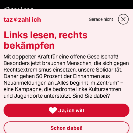
ePaper Login
taz
zahl ich
Gerade nicht

Downloads für Abonnierende
Links lesen, rechts
bekämpfen
© 2026 taz Verlags und Vertriebs GmbH
Alle Rechte vorbehalten. Bei rechtlichen Fragen oder für Genehmigungen
Mit doppelter Kraft für eine offene Gesellschaft!
wenden Sie sich bitte an
lizenzen@taz.de
Besonders jetzt brauchen Menschen, die sich gegen
Rechtsextremismus einsetzen, unsere Solidarität.
Daher gehen 50 Prozent der Einnahmen aus
Feedback
Redaktionsstatut
Kommune-Richtlinien
KI-
Neuanmeldungen an „Alles beginnt im Zentrum“ –
eine Kampagne, die bedrohte linke Kulturzentren
Leitlinie
Informant
Datenschutz
Impressum
AGB
und Jugendorte unterstützt. Sind Sie dabei?
Seitenwende
Einwilligungen widerrufen (Ads)

Ja, ich will
Schon dabei!