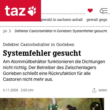

taz zahl ich
hitze
surfen
landtagswahl in sachsen-anhalt
gewalt gegen

taz zahl ich
logie
Defekter Castorbehälter in Gorleben: Systemfehler gesucht
taz zahl ich
themen
Defekter Castorbehälter in Gorleben
Systemfehler gesucht
politik
Am Atommüllbehälter funktionieren die Dichtungen
öko
nicht richtig. Der Betreiber des Zwischenlagers
Gorleben schließt eine Rückrufaktion für alle
gesellschaft
Castoren nicht mehr aus.
kultur
5.11.2009
2:00 Uhr
teilen
sport