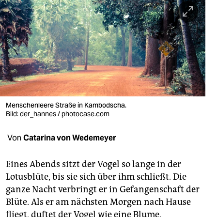
berlin
nord
wahrheit
verlag
verlag
veranstaltungen
Menschenleere Straße in Kambodscha.
Bild: der_hannes / photocase.com
shop
Von
Catarina von Wedemeyer
fragen & hilfe
unterstützen
Eines Abends sitzt der Vogel so lange in der
Lotusblüte, bis sie sich über ihm schließt. Die
abo
ganze Nacht verbringt er in Gefangenschaft der
genossenschaft
Blüte. Als er am nächsten Morgen nach Hause
fliegt, duftet der Vogel wie eine Blume.