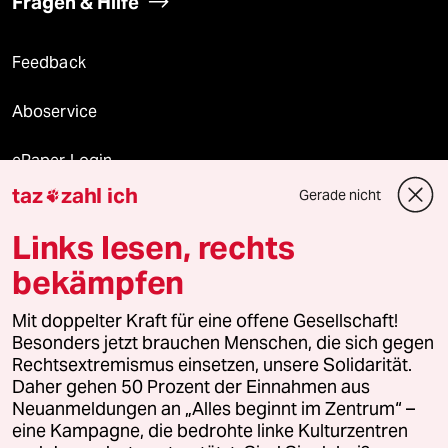
Fragen & Hilfe
Feedback
Aboservice
ePaper Login
taz
zahl ich
Gerade nicht

Downloads für Abonnierende
Links lesen, rechts
bekämpfen
© 2026 taz Verlags und Vertriebs GmbH
Mit doppelter Kraft für eine offene Gesellschaft!
Alle Rechte vorbehalten. Bei rechtlichen Fragen oder für Genehmigungen
wenden Sie sich bitte an
lizenzen@taz.de
Besonders jetzt brauchen Menschen, die sich gegen
Rechtsextremismus einsetzen, unsere Solidarität.
Daher gehen 50 Prozent der Einnahmen aus
Feedback
Redaktionsstatut
Kommune-Richtlinien
KI-
Neuanmeldungen an „Alles beginnt im Zentrum“ –
eine Kampagne, die bedrohte linke Kulturzentren
Leitlinie
Informant
Datenschutz
Impressum
AGB