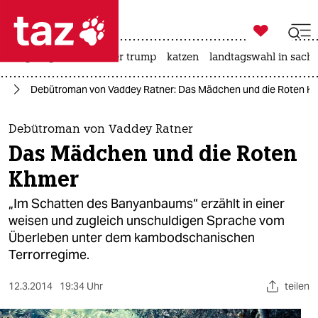

taz zahl ich
bergsteigen
usa unter trump
katzen
landtagswahl in sachs

taz zahl ich
ch
Debütroman von Vaddey Ratner: Das Mädchen und die Roten K
taz zahl ich
themen
Debütroman von Vaddey Ratner
Das Mädchen und die Roten
politik
Khmer
öko
„Im Schatten des Banyanbaums“ erzählt in einer
weisen und zugleich unschuldigen Sprache vom
gesellschaft
Überleben unter dem kambodschanischen
Terrorregime.
kultur
sport
12.3.2014
19:34 Uhr
teilen