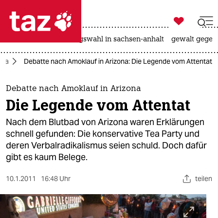

taz zahl ich
hitze
surfen
landtagswahl in sachsen-anhalt
gewalt gegen

taz zahl ich
ika
Debatte nach Amoklauf in Arizona: Die Legende vom Attentat
taz zahl ich
themen
Debatte nach Amoklauf in Arizona
Die Legende vom Attentat
politik
Nach dem Blutbad von Arizona waren Erklärungen
öko
schnell gefunden: Die konservative Tea Party und
deren Verbalradikalismus seien schuld. Doch dafür
gesellschaft
gibt es kaum Belege.
kultur
10.1.2011
16:48 Uhr
teilen
sport