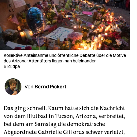
berlin
nord
wahrheit
verlag
verlag
Kollektive Anteilnahme und öffentliche Debatte über die Motive
des Arizona-Attentäters liegen nah beieinander
veranstaltungen
Bild: dpa
shop
Von
Bernd Pickert
fragen & hilfe
unterstützen
Das ging schnell. Kaum hatte sich die Nachricht
abo
von dem Blutbad in Tucson, Arizona, verbreitet,
bei dem am Samstag die demokratische
genossenschaft
Abgeordnete Gabrielle Giffords schwer verletzt,