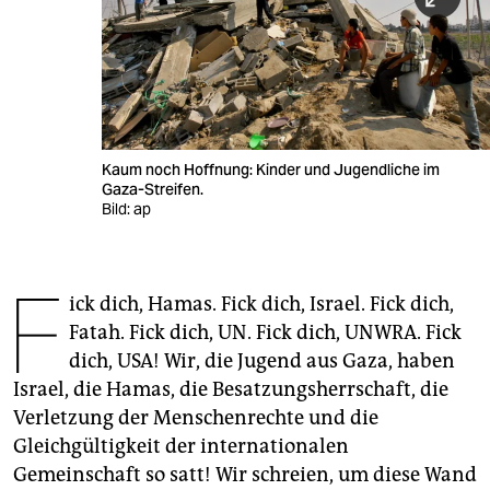
berlin
nord
wahrheit
verlag
Kaum noch Hoffnung: Kinder und Jugendliche im
Gaza-Streifen.
verlag
Bild: ap
veranstaltungen
shop
F
ick dich, Hamas. Fick dich, Israel. Fick dich,
fragen & hilfe
Fatah. Fick dich, UN. Fick dich, UNWRA. Fick
dich, USA! Wir, die Jugend aus Gaza, haben
unterstützen
Israel, die Hamas, die Besatzungsherrschaft, die
abo
Verletzung der Menschenrechte und die
Gleichgültigkeit der internationalen
genossenschaft
Gemeinschaft so satt! Wir schreien, um diese Wand