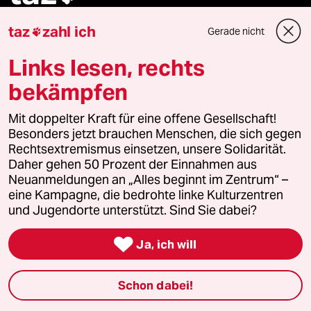
taz
zahl ich
Folgen Sie uns
Gerade nicht

Links lesen, rechts
bekämpfen
Ressorts
Mit doppelter Kraft für eine offene Gesellschaft!
Politik
Besonders jetzt brauchen Menschen, die sich gegen
Rechtsextremismus einsetzen, unsere Solidarität.
Daher gehen 50 Prozent der Einnahmen aus
Öko
Neuanmeldungen an „Alles beginnt im Zentrum“ –
eine Kampagne, die bedrohte linke Kulturzentren
Gesellschaft
und Jugendorte unterstützt. Sind Sie dabei?
Kultur

Ja, ich will
Sport
Schon dabei!
Berlin