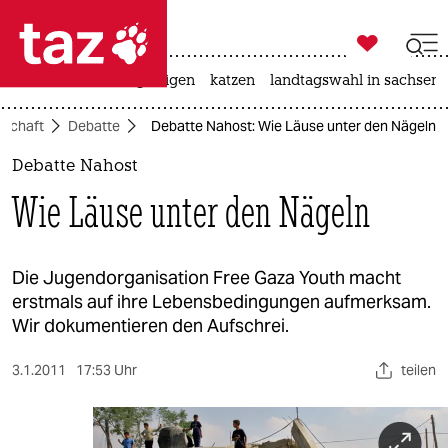

taz zahl ich
ceuta
hitze
bergsteigen
katzen
landtagswahl in sachsen-

taz zahl ich
lschaft
Debatte
Debatte Nahost: Wie Läuse unter den Nägeln
taz zahl ich
Debatte Nahost
themen
Wie Läuse unter den Nägeln
politik
öko
Die Jugendorganisation Free Gaza Youth macht
erstmals auf ihre Lebensbedingungen aufmerksam.
gesellschaft
Wir dokumentieren den Aufschrei.
kultur
3.1.2011
17:53 Uhr
teilen
sport