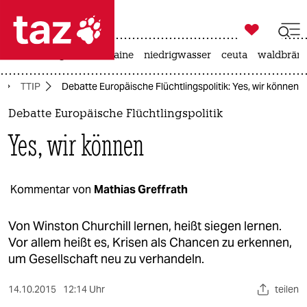

taz zahl ich
hitze
krieg in der ukraine
niedrigwasser
ceuta
waldbrän

taz zahl ich
TTIP
Debatte Europäische Flüchtlingspolitik: Yes, wir können
taz zahl ich
Debatte Europäische Flüchtlingspolitik
themen
Yes, wir können
politik
öko
Kommentar von
Mathias Greffrath
gesellschaft
Von Winston Churchill lernen, heißt siegen lernen.
Vor allem heißt es, Krisen als Chancen zu erkennen,
kultur
um Gesellschaft neu zu verhandeln.
sport
14.10.2015
12:14 Uhr
teilen