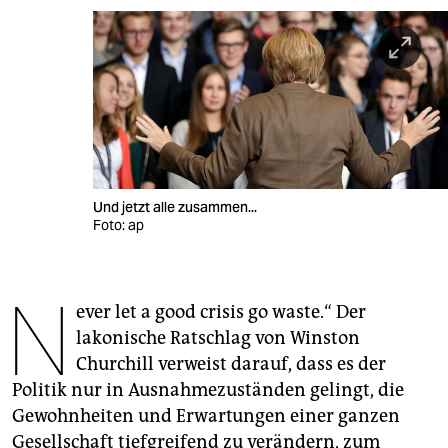
berlin
nord
wahrheit
verlag
verlag
Und jetzt alle zusammen...
veranstaltungen
Foto: ap
shop
N
fragen & hilfe
ever let a good crisis go waste.“ Der
unterstützen
lakonische Ratschlag von Winston
Churchill verweist darauf, dass es der
abo
Politik nur in Ausnahmezuständen gelingt, die
genossenschaft
Gewohnheiten und Erwartungen einer ganzen
Gesellschaft tiefgreifend zu verändern, zum