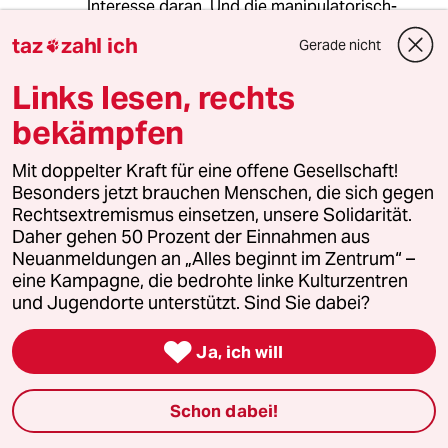
Interesse daran. Und die manipulatorisch-
propagandischen Fähigkeiten von "Eliten"
taz
zahl ich
Gerade nicht

sollte man nicht unterschätzen.
Links lesen, rechts
bekämpfen
2097 (Profil gelöscht)
2G
14.10.2015
,
13:01 Uhr
Mit doppelter Kraft für eine offene Gesellschaft!
"„Sie und ich und Ihre Leser“, so sagte es
Besonders jetzt brauchen Menschen, die sich gegen
„Deutschlands einflussreichster Ökonom“ der
Rechtsextremismus einsetzen, unsere Solidarität.
Zeit, „werden die Gewinner der Zuwanderung
Daher gehen 50 Prozent der Einnahmen aus
sein. Wir werden leichter an eine Putzfrau
Neuanmeldungen an „Alles beginnt im Zentrum“ –
kommen oder unser Auto waschen lassen.“"
eine Kampagne, die bedrohte linke Kulturzentren
und Jugendorte unterstützt. Sind Sie dabei?
Ah ja, und die bisher schon Hartz IV und zur
Tafel gehen mussten, werden sich halt auf

Ja, ich will
mehr Gerangel und längere Schlangen
einstellen müssen. Auf solche sozialkalten
Ökonomen kann dieses Land wohl gut
Schon dabei!
verzichten!