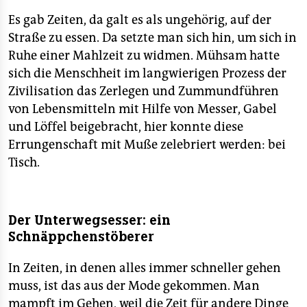
epaper login
gerollt wird.
Es gab Zeiten, da galt es als ungehörig, auf der
■ Gewickelt:
Die gute, alte Kohlroulade: jener mit
Straße zu essen. Da setzte man sich hin, um sich in
Hackfleisch gefüllte und mit Weißkohl umwickelte
Ruhe einer Mahlzeit zu widmen. Mühsam hatte
Klops, den vor allem unsere Mütter gekonnt
sich die Menschheit im langwierigen Prozess der
zuzubereiten wissen. In dunkler Soße schwimmend,
Zivilisation das Zerlegen und Zummundführen
begleitet von Kartoffeln. Wie die Palatschinke und der
von Lebensmitteln mit Hilfe von Messer, Gabel
Döner stets mit Muße und im Sitzen zu verzehren.
und Löffel beigebracht, hier konnte diese
Errungenschaft mit Muße zelebriert werden: bei
Tisch.
Der Unterwegsesser: ein
Schnäppchenstöberer
In Zeiten, in denen alles immer schneller gehen
muss, ist das aus der Mode gekommen. Man
mampft im Gehen, weil die Zeit für andere Dinge