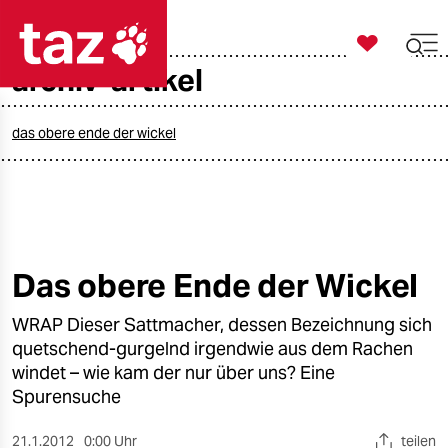

taz zahl ich
archiv-artikel

taz zahl ich
taz zahl ich
das obere ende der wickel
themen
politik
öko
Das obere Ende der Wickel
gesellschaft
WRAP Dieser Sattmacher, dessen Bezeichnung sich
quetschend-gurgelnd irgendwie aus dem Rachen
kultur
windet – wie kam der nur über uns? Eine
Spurensuche
sport
21.1.2012
0:00 Uhr
teilen