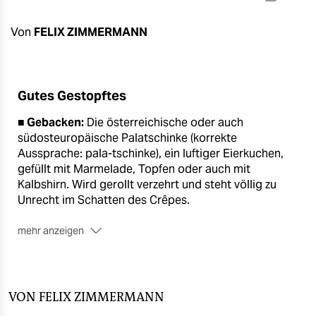
berlin
nord
Von
FELIX ZIMMERMANN
wahrheit
verlag
Gutes Gestopftes
■ Gebacken:
Die österreichische oder auch
verlag
südosteuropäische Palatschinke (korrekte
veranstaltungen
Aussprache: pala-tschinke), ein luftiger Eierkuchen,
gefüllt mit Marmelade, Topfen oder auch mit
shop
Kalbshirn. Wird gerollt verzehrt und steht völlig zu
Unrecht im Schatten des Crêpes.
fragen & hilfe
mehr anzeigen
unterstützen
■ Gerollt:
Auch der Döner ist vom Prinzip her ein
Wickel, am schönsten als Dürüm Döner, bei dem der
abo
Inhalt – im Gegensatz zum meist schon fertig
genossenschaft
daliegenden Wrap – vor den Augen des Kunden („mit
VON
FELIX ZIMMERMANN
scharf und alles?“) in eine dünn gebackene Teighülle