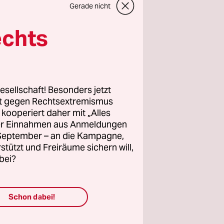
Gerade nicht
e unsere
echts
esellschaft! Besonders jetzt
rt gegen Rechtsextremismus
z kooperiert daher mit „Alles
vom
07.01.2017
ller Einnahmen aus Anmeldungen
30
. September – an die Kampagne,
rstützt und Freiräume sichern will,
bei?
Schon dabei!