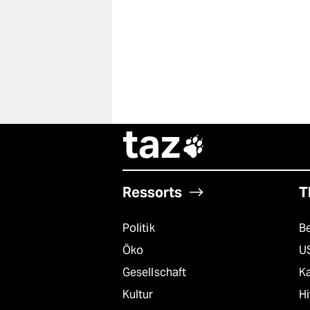
taz

Ressorts
T
Politik
B
Öko
U
Gesellschaft
K
Kultur
Hi