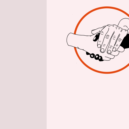
epaper login
Finden Sie
Aktion.
Jetzt u
taz.am Wochen
Genuss
ca. 13 Zeilen / 
Ausgabe 11219
Feedback
F
Diesen Artikel