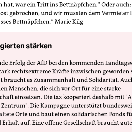
 hat, war ein Tritt ins Bettnäpfchen.“ Oder auch:
rost gebrochen, und wir mussten dem Vermieter 
asses Bettnäpfchen.“
Marie Kilg
gierten stärken
nde Erfolg der AfD bei den kommenden Landtags
 stark rechtsextreme Kräfte inzwischen geworden 
zt braucht es Zusammenhalt und Solidarität. Auc
en Menschen, die sich vor Ort für eine starke
schaft einsetzen. Die taz kooperiert deshalb mit "A
 Zentrum". Die Kampagne unterstützt bundesweit
altete Orte und baut einen solidarischen Fonds f
Erhalt auf. Eine offene Gesellschaft braucht gute
en Journalismus – und zivilgesellschaftliches E