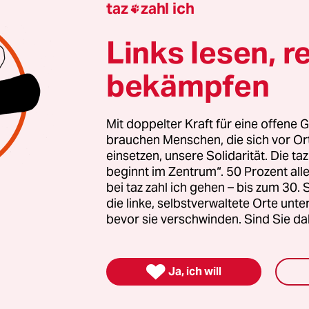
taz
zahl ich

 auch? Dann machen Sie mit und unterstützen Si
Links lesen, r
bekämpfen
nterstützen
Mit doppelter Kraft für eine offene G
brauchen Menschen, die sich vor O
einsetzen, unsere Solidarität. Die ta
ende
beginnt im Zentrum“. 50 Prozent a
bei taz zahl ich gehen – bis zum 30
377 Zeichen
die linke, selbstverwaltete Orte unte
bevor sie verschwinden. Sind Sie da
ehlerhinweis

Ja, ich will
 teilen