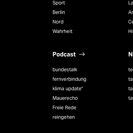
Sport
L
Berlin
A
Nord
C
Wahrheit
Hi
Podcast
N
bundestalk
t
fernverbindung
ta
klima update°
ta
Mauerecho
ta
Freie Rede
reingehen