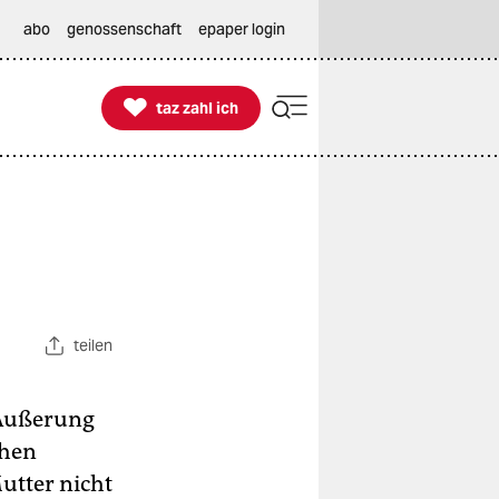
abo
genossenschaft
epaper login

taz zahl ich
taz zahl ich
teilen
 Äußerung
chen
utter nicht