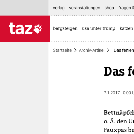
hautnavigation anspringen
hauptinhalt anspringen
footer anspringen
verlag
veranstaltungen
shop
fragen &
bergsteigen
usa unter trump
katzen

taz zahl ich
taz zahl ich
Startseite
Archiv-Artikel
Das fehle
themen
Das 
politik
öko
7.1.2017
0:00 
gesellschaft
kultur
Bettnäpfch
o. Ä. den 
sport
Fauxpas be