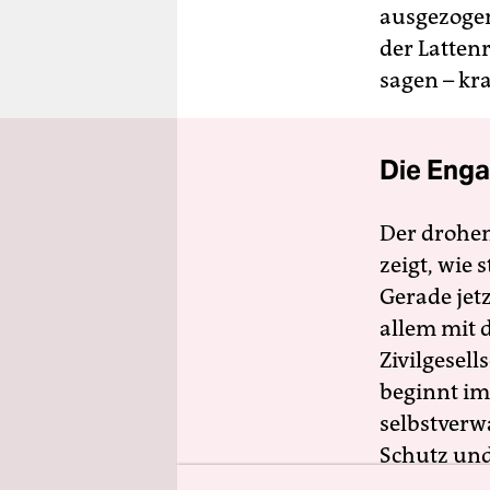
berlin
ausgezogen
der Latten
nord
sagen – kr
wahrheit
verlag
Die Enga
verlag
Der drohe
veranstaltungen
zeigt, wie
shop
Gerade jet
fragen & hilfe
allem mit d
Zivilgesell
unterstützen
beginnt im
abo
selbstverw
genossenschaft
Schutz und 
zugänglich