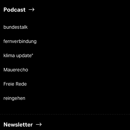
Podcast
bundestalk
fernverbindung
klima update°
Mauerecho
Freie Rede
reingehen
Newsletter