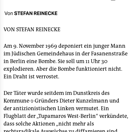
berlin
nord
Von
STEFAN REINECKE
wahrheit
VON
STEFAN REINECKE
verlag
Am 9. November 1969 deponiert ein junger Mann
verlag
im Jüdischen Gemeindehaus in der Fasanenstraße
in Berlin eine Bombe. Sie soll um 11 Uhr 30
veranstaltungen
explodieren. Aber die Bombe funktioniert nicht.
shop
Ein Draht ist verrostet.
fragen & hilfe
Der Täter wurde seitdem im Dunstkreis des
unterstützen
Kommune-1-Gründers Dieter Kunzelmann und
der antizionistischen Linken vermutet. Ein
abo
Flugblatt der „Tupamaros West-Berlin“ verkündete,
genossenschaft
dass solche Aktionen „nicht mehr als
rechtsradikale Auswüchse zu diffamieren sind.