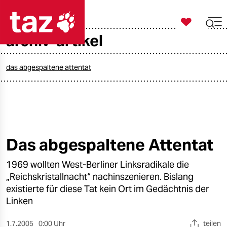

taz zahl ich
archiv-artikel

taz zahl ich
taz zahl ich
das abgespaltene attentat
themen
politik
öko
Das abgespaltene Attentat
gesellschaft
1969 wollten West-Berliner Linksradikale die
„Reichskristallnacht“ nachinszenieren. Bislang
kultur
existierte für diese Tat kein Ort im Gedächtnis der
Linken
sport
1.7.2005
0:00 Uhr
teilen