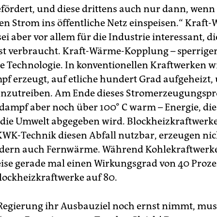
fördert, und diese drittens auch nur dann, wenn 
en Strom ins öffentliche Netz einspeisen.“ Kraft
i aber vor allem für die Industrie interessant, d
st verbraucht. Kraft-Wärme-Kopplung – sperriger
te Technologie. In konventionellen Kraftwerken w
f erzeugt, auf etliche hundert Grad aufgeheizt
nzutreiben. Am Ende dieses Stromerzeugungspro
dampf aber noch über 100° C warm – Energie, die
n die Umwelt abgegeben wird. Blockheizkraftwer
KWK-Technik diesen Abfall nutzbar, erzeugen nic
ndern auch Fernwärme. Während Kohlekraftwerk
eise gerade mal einen Wirkungsgrad von 40 Proz
ckheizkraftwerke auf 80.
Regierung ihr Ausbauziel noch ernst nimmt, mus