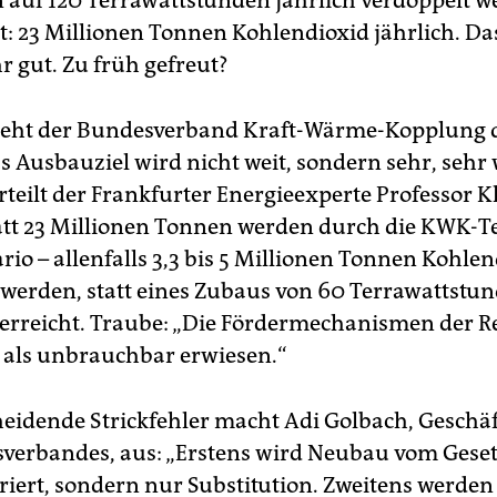
 auf 120 Terrawattstunden jährlich verdoppelt we
t: 23 Millionen Tonnen Kohlendioxid jährlich. Da
r gut. Zu früh gefreut?
zieht der Bundesverband Kraft-Wärme-Kopplung d
s Ausbauziel wird nicht weit, sondern sehr, sehr 
urteilt der Frankfurter Energieexperte Professor K
att 23 Millionen Tonnen werden durch die KWK-Te
io – allenfalls 3,3 bis 5 Millionen Tonnen Kohle
 werden, statt eines Zubaus von 60 Terrawattstu
 erreicht. Traube: „Die Fördermechanismen der 
 als unbrauchbar erwiesen.“
heidende Strickfehler macht Adi Golbach, Geschä
verbandes, aus: „Erstens wird Neubau vom Gese
riert, sondern nur Substitution. Zweitens werden