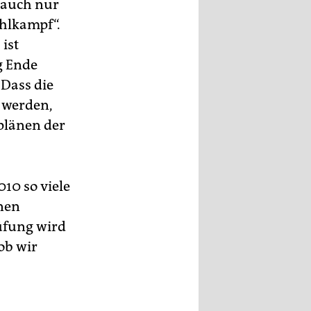
 auch nur
ahlkampf“.
ist
g Ende
 Dass die
 werden,
splänen der
010 so viele
nen
üfung wird
 ob wir