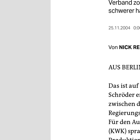
berlin
Verband zo
schwerer ha
nord
wahrheit
25.11.2004
0:0
verlag
Von
NICK R
verlag
AUS BERL
veranstaltungen
shop
Das ist au
fragen & hilfe
Schröder e
zwischen d
unterstützen
Regierungs
abo
Für den A
genossenschaft
(KWK) spra