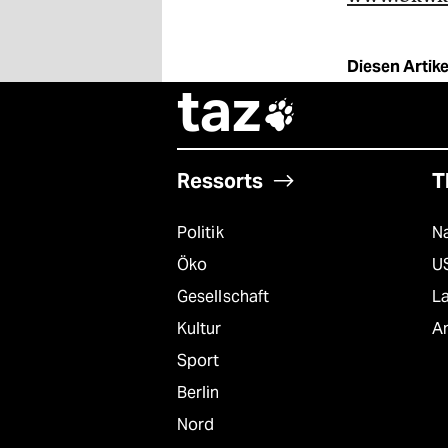
Diesen Artikel
taz

Ressorts
T
Politik
Na
Öko
U
Gesellschaft
L
Kultur
A
Sport
Berlin
Nord