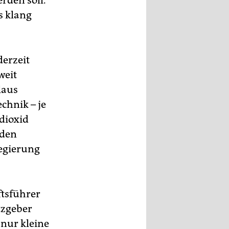
rden soll.
s klang
erzeit
weit
laus
chnik – je
ndioxid
nden
Regierung
ftsführer
tzgeber
 nur kleine