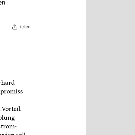
en
teilen
erhard
mpromiss
Vorteil.
plung
Strom-