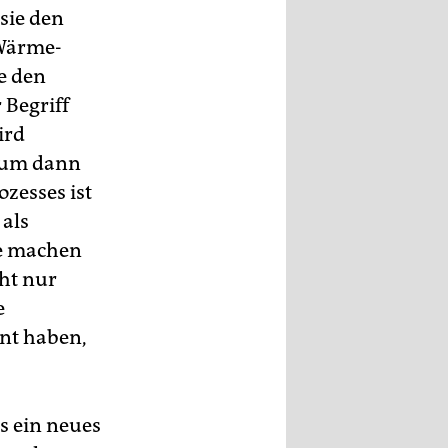
sie den
-Wärme-
ie den
 Begriff
ird
, um dann
zesses ist
 als
ke machen
ht nur
e
ent haben,
s ein neues