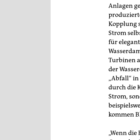
Anlagen ge
produziert
Kopplung se
Strom selb
für elegan
Wasserdamp
Turbinen a
der Wasser
„Abfall“ i
durch die 
Strom, so
beispielsw
kommen Blo
„Wenn die 