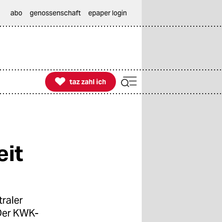
abo
genossenschaft
epaper login

taz zahl ich
taz zahl ich
eit
raler
Der KWK-