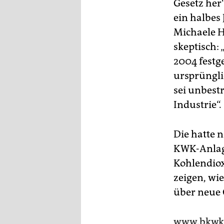
Gesetz her
ein halbes
Michaele H
skeptisch:
2004 festge
ursprüngli
sei unbestr
Industrie“.
Die hatte n
KWK-Anlag
Kohlendiox
zeigen, wie
über neue 
www.bkwk