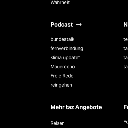
Wahrheit
Podcast
N
bundestalk
t
fernverbindung
ta
klima update°
ta
Mauerecho
ta
Freie Rede
reingehen
Mehr taz Angebote
F
F
Reisen