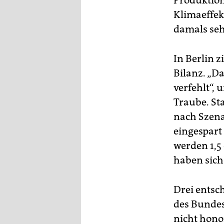
Produktion
epaper login
Klimaeffek
damals seh
In Berlin 
Bilanz. „Da
verfehlt“, 
Traube. St
nach Szenar
eingespart
werden 1,5
haben sich
Drei entsc
des Bundes
nicht hono