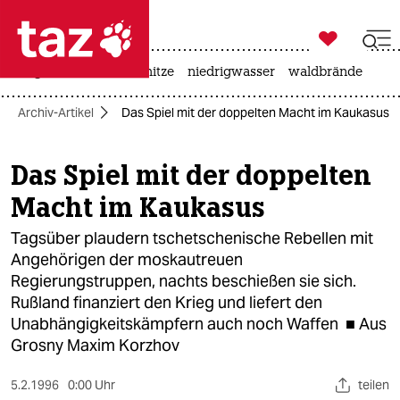

taz zahl ich
krieg in der ukraine
hitze
niedrigwasser
waldbrände

taz zahl ich
Archiv-Artikel
Das Spiel mit der doppelten Macht im Kaukasus
taz zahl ich
themen
Das Spiel mit der doppelten
Macht im Kaukasus
politik
Tagsüber plaudern tschetschenische Rebellen mit
öko
Angehörigen der moskautreuen
Regierungstruppen, nachts beschießen sie sich.
gesellschaft
Rußland finanziert den Krieg und liefert den
kultur
Unabhängigkeitskämpfern auch noch Waffen ■ Aus
Grosny Maxim Korzhov
sport
5.2.1996
0:00 Uhr
teilen