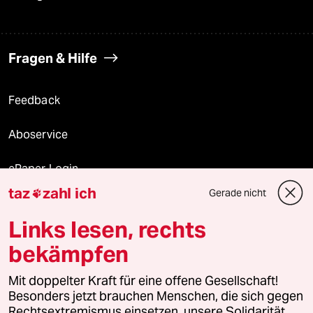
Fragen & Hilfe
Feedback
Aboservice
ePaper Login
taz
zahl ich
Gerade nicht

Downloads für Abonnierende
Links lesen, rechts
bekämpfen
© 2026 taz Verlags und Vertriebs GmbH
Mit doppelter Kraft für eine offene Gesellschaft!
Alle Rechte vorbehalten. Bei rechtlichen Fragen oder für Genehmigungen
wenden Sie sich bitte an
lizenzen@taz.de
Besonders jetzt brauchen Menschen, die sich gegen
Rechtsextremismus einsetzen, unsere Solidarität.