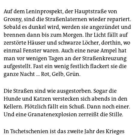
berlin
Auf dem Leninprospekt, der Hauptstraße von
nord
Grosny, sind die Straßenlaternen wieder repariert.
wahrheit
Sobald es dunkel wird, werden sie angezündet und
brennen dann bis zum Morgen. Ihr Licht fällt auf
verlag
zerstörte Häuser und schwarze Löcher, dorthin, wo
einmal Fenster waren. Auch eine neue Ampel hat
verlag
man vor wenigen Tagen an der Straßenkreuzung
veranstaltungen
aufgestellt. Fast ein wenig festlich flackert sie die
ganze Nacht ... Rot, Gelb, Grün.
shop
fragen & hilfe
Die Straßen sind wie ausgestorben. Sogar die
Hunde und Katzen verstecken sich abends in den
unterstützen
Kellern. Plötzlich fällt ein Schuß. Dann noch einer.
abo
Und eine Granatenexplosion zerreißt die Stille.
genossenschaft
In Tschetschenien ist das zweite Jahr des Krieges