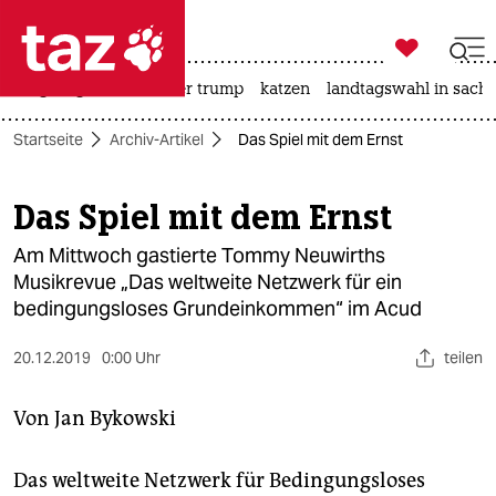

taz zahl ich
bergsteigen
usa unter trump
katzen
landtagswahl in sachs

taz zahl ich
Startseite
Archiv-Artikel
Das Spiel mit dem Ernst
taz zahl ich
themen
Das Spiel mit dem Ernst
politik
Am Mittwoch gastierte Tommy Neuwirths
Musikrevue „Das weltweite Netzwerk für ein
öko
bedingungsloses Grundeinkommen“ im Acud
gesellschaft
20.12.2019
0:00 Uhr
teilen
kultur
Von
Jan Bykowski
sport
Das weltweite Netzwerk für Bedingungsloses