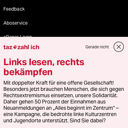
Feedback
Aboservice
ePaper Login
taz
zahl ich
Gerade nicht

Downloads für Abonnierende
Links lesen, rechts
bekämpfen
© 2026 taz Verlags und Vertriebs GmbH
Mit doppelter Kraft für eine offene Gesellschaft!
Alle Rechte vorbehalten. Bei rechtlichen Fragen oder für Genehmigungen
wenden Sie sich bitte an
lizenzen@taz.de
Besonders jetzt brauchen Menschen, die sich gegen
Rechtsextremismus einsetzen, unsere Solidarität.
Daher gehen 50 Prozent der Einnahmen aus
Feedback
Redaktionsstatut
Kommune-Richtlinien
KI-
Neuanmeldungen an „Alles beginnt im Zentrum“ –
eine Kampagne, die bedrohte linke Kulturzentren
Leitlinie
Informant
Datenschutz
Impressum
AGB
und Jugendorte unterstützt. Sind Sie dabei?