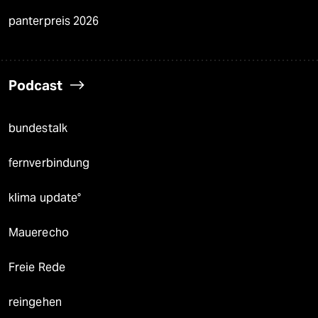
panterpreis 2026
Podcast
bundestalk
fernverbindung
klima update°
Mauerecho
Freie Rede
reingehen