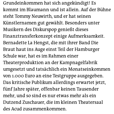
berlin
Grundeinkommen hat sich angekündigt! Es
kommt im Blaumann und ist allein. Auf der Bühne
nord
steht Tommy Neuwirth, und er hat seinen
wahrheit
Künstlernamen gut gewählt. Besonders unter
Musikern des Diskurspop genießt dieses
verlag
Finanztransferkonzept einige Aufmerksamkeit.
Bernadette La Hengst, die mit ihrer Band Die
verlag
Braut haut ins Auge einst Teil der Hamburger
veranstaltungen
Schule war, hat es im Rahmen einer
Theaterproduktion an der Kampnagelfabrik
shop
umgesetzt und tatsächlich ein Monatseinkommen
fragen & hilfe
von 1.000 Euro an eine Testgruppe ausgegeben.
Das kritische Publikum allerdings erwartet jetzt,
unterstützen
fünf Jahre später, offenbar keinen Tausender
abo
mehr, und so sind es nur etwas mehr als ein
Dutzend Zuschauer, die im kleinen Theatersaal
genossenschaft
des Acud zusammenkommen.