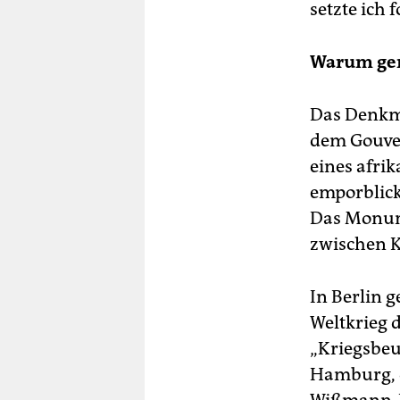
setzte ich f
Warum ger
Das Denkm
dem Gouver
eines afri
emporblick
Das Monume
zwischen K
In Berlin 
Weltkrieg d
„Kriegsbeu
Hamburg, d