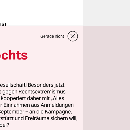
tät
 Holocaust
Gerade nicht
chulen ab?
echts
kademisch
as Thema
esellschaft! Besonders jetzt
rt gegen Rechtsextremismus
z kooperiert daher mit „Alles
alismus?
ller Einnahmen aus Anmeldungen
. September – an die Kampagne,
rstützt und Freiräume sichern will,
bei?
anskirche.