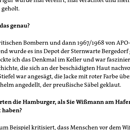
gur wurde mal verehrt, mal verachtet und meh
 geholt.
das genau?
ritischen Bombern und dann 1967/1968 von APO
nd wurde es ins Depot der Sternwarte Bergedorf 
ckte ich das Denkmal im Keller und war faszinier
chichte, die sich an der beschädigten Haut nachv
 Stiefel war angesägt, die Jacke mit roter Farbe üb
helm angedellt, der preußische Säbel geklaut.
erten die Hamburger, als Sie Wißmann am Hafe
t haben?
um Beispiel kritisiert, dass Menschen vor dem 