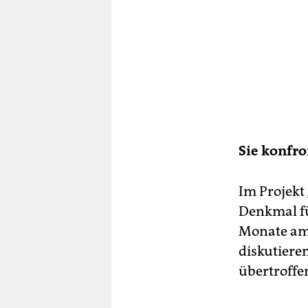
Sie konfro
Im Projekt 
Denkmal fü
Monate am 
diskutiere
übertroffe