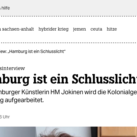
 hilfe
n sachsen-anhalt
hybrider krieg
jemen
ceuta
hitze
ew: „Hamburg ist ein Schlusslicht“
interview
urg ist ein Schlusslich
mburger Künstlerin HM Jokinen wird die Kolonialg
ig aufgearbeitet.
6 Uhr