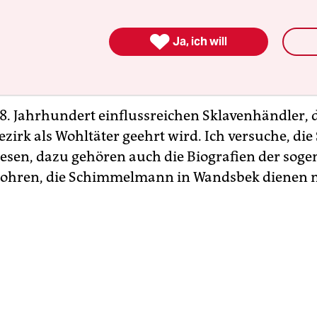
n ehren Profiteure des Sklavenhandels. In der Sta
ale Infrastruktur, die unkommentiert geblieben i

Ja, ich will
enz werde ich in Wandsbek eine Performance auf
inrich Carl Schimmelmanns machen.
8. Jahrhundert einflussreichen Sklavenhändler, 
zirk als Wohltäter geehrt wird. Ich versuche, die
lesen, dazu gehören auch die Biografien der sog
ren, die Schimmelmann in Wandsbek dienen 