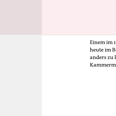
Diese Name
die koloni
der Konfer
Spuren He
Einem im 1
heute im Be
anders zu 
Kammermoh