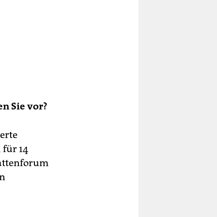
en Sie vor?
erte
für 14
battenforum
en