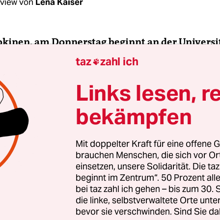
rview von
Lena Kaiser
Jokinen, am Donnerstag beginnt an der Universi
ie Konferenz zu den Erinnerungskulturen des
taz
zahl ich

ansatlantischen Sklavenhandels. Spielt sich die
ng der Kolonialgeschichte vor allem an Hochs
Links lesen, r
bekämpfen
en
: Kolonialgeschichte wird heute zunehmend a
Es gibt aber auch postkoloniale Initiativen, die d
in die Öffentlichkeit bringen.
Mit doppelter Kraft für eine offene G
brauchen Menschen, die sich vor O
einsetzen, unsere Solidarität. Die ta
oßen Sie in Hamburg auf die Spuren des Koloni
beginnt im Zentrum“. 50 Prozent a
bei taz zahl ich gehen – bis zum 30
n meinem Stadtteil Altona etwa die Donner- und
die linke, selbstverwaltete Orte unte
bevor sie verschwinden. Sind Sie da
aße, die Van-der-Smissen-Straße oder die Christi