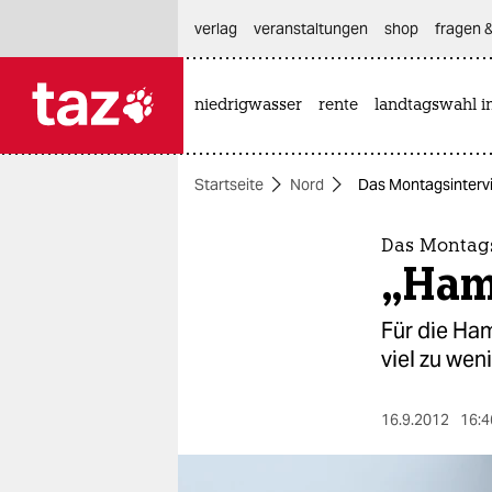
hautnavigation anspringen
hauptinhalt anspringen
footer anspringen
verlag
veranstaltungen
shop
fragen &
niedrigwasser
rente
landtagswahl i

taz zahl ich
taz zahl ich
Startseite
Nord
Das Montagsintervi
themen
politik
Das Montags
„Hamb
öko
Für die Ha
gesellschaft
viel zu wen
kultur
16.9.2012
16:4
sport