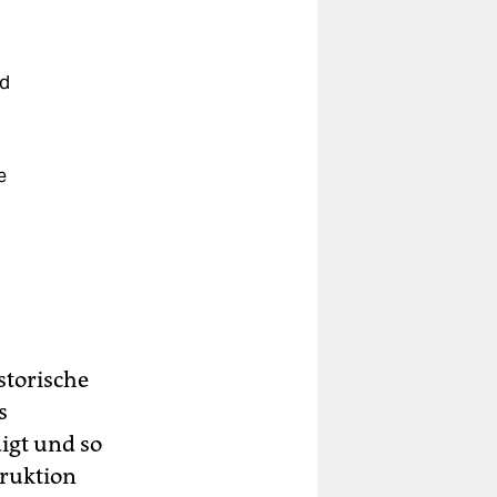
nd
e
storische
s
igt und so
ruktion