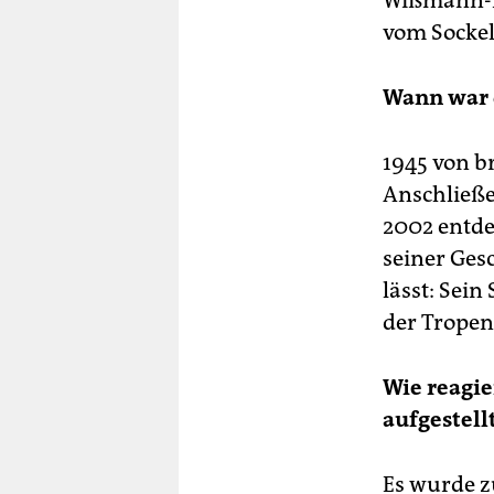
Wißmann-Fi
vom Sockel
Wann war 
1945 von b
Anschließe
2002 entde
seiner Ges
lässt: Sein
der Tropen
Wie reagi
aufgestell
Es wurde z