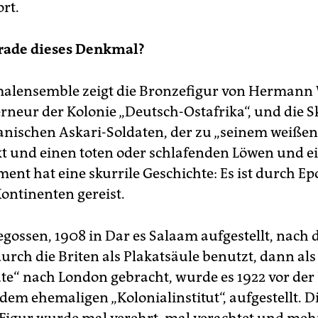
ort.
ade dieses Denkmal?
alensemble zeigt die Bronzefigur von Herman
neur der Kolonie „Deutsch-Ostafrika“, und die S
kanischen Askari-Soldaten, der zu „seinem weiße
t und einen toten oder schlafenden Löwen und e
nt hat eine skurrile Geschichte: Es ist durch E
ontinenten gereist.
gegossen, 1908 in Dar es Salaam aufgestellt, nach
urch die Briten als Plakatsäule benutzt, dann als
te“ nach London gebracht, wurde es 1922 vor der 
em ehemaligen „Kolonialinstitut“, aufgestellt. D