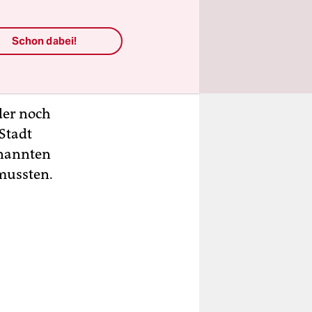
dt gibt es
st. Während
Schon dabei!
 den
der noch
 Stadt
enannten
mussten.