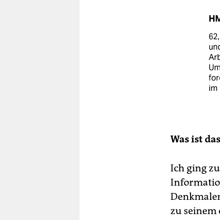
HM
62,
und
Arb
Um
for
im
Was ist da
Ich ging zu
Information
Denkmalens
zu seinem