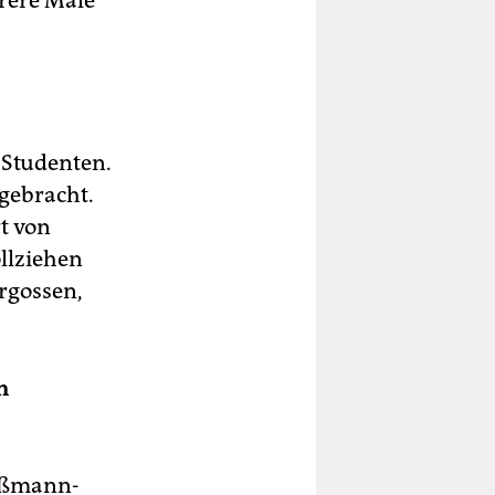
rere Male
-Studenten.
gebracht.
t von
ollziehen
ergossen,
n
Wißmann-