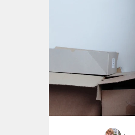
berlin
nord
wahrheit
verlag
verlag
veranstaltungen
shop
fragen & hilfe
unterstützen
abo
genossenschaft