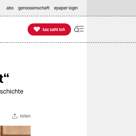
abo
genossenschaft
epaper login

taz zahl ich
taz zahl ich
t“
eschichte
teilen