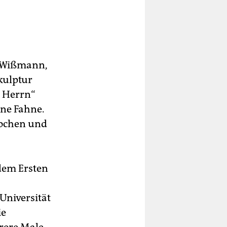
n Wißmann,
kulptur
n Herrn“
ine Fahne.
pochen und
 dem Ersten
Universität
ie