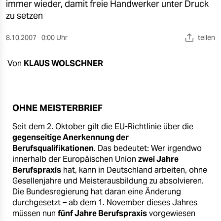
berlin
immer wieder, damit freie Handwerker unter Druck
zu setzen
nord
8.10.2007
0:00 Uhr
teilen
wahrheit
Von
KLAUS WOLSCHNER
verlag
verlag
veranstaltungen
OHNE MEISTERBRIEF
shop
Seit dem 2. Oktober gilt die EU-Richtlinie über die
gegenseitige Anerkennung der
fragen & hilfe
Berufsqualifikationen
. Das bedeutet: Wer irgendwo
innerhalb der Europäischen Union
zwei Jahre
unterstützen
Berufspraxis
hat, kann in Deutschland arbeiten, ohne
Gesellenjahre und Meisterausbildung zu absolvieren.
abo
Die Bundesregierung hat daran eine Änderung
durchgesetzt – ab dem 1. November dieses Jahres
genossenschaft
müssen nun
fünf Jahre Berufspraxis
vorgewiesen