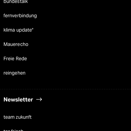
bundestalk
fernverbindung
klima update°
Mauerecho
Freie Rede
reingehen
Newsletter
team zukunft