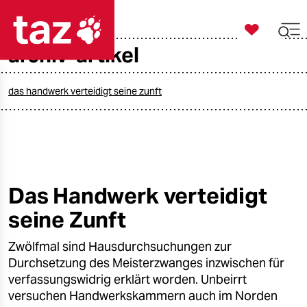

taz zahl ich
archiv-artikel

taz zahl ich
taz zahl ich
das handwerk verteidigt seine zunft
themen
politik
öko
Das Handwerk verteidigt
seine Zunft
gesellschaft
Zwölfmal sind Hausdurchsuchungen zur
kultur
Durchsetzung des Meisterzwanges inzwischen für
sport
verfassungswidrig erklärt worden. Unbeirrt
versuchen Handwerkskammern auch im Norden