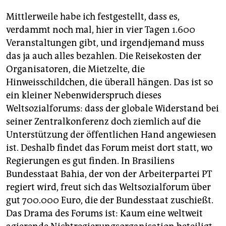
berlin
Mittlerweile habe ich festgestellt, dass es,
nord
verdammt noch mal, hier in vier Tagen 1.600
Veranstaltungen gibt, und irgendjemand muss
wahrheit
das ja auch alles bezahlen. Die Reisekosten der
verlag
Organisatoren, die Mietzelte, die
Hinweisschildchen, die überall hängen. Das ist so
verlag
ein kleiner Nebenwiderspruch dieses
Weltsozialforums: dass der globale Widerstand bei
veranstaltungen
seiner Zentralkonferenz doch ziemlich auf die
shop
Unterstützung der öffentlichen Hand angewiesen
ist. Deshalb findet das Forum meist dort statt, wo
fragen & hilfe
Regierungen es gut finden. In Brasiliens
unterstützen
Bundesstaat Bahia, der von der Arbeiterpartei PT
regiert wird, freut sich das Weltso­zial­forum über
abo
gut 700.000 Euro, die der Bundesstaat zuschießt.
genossenschaft
Das Drama des Forums ist: Kaum eine weltweit