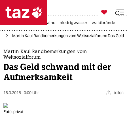

taz zahl ich
hitze
krieg in der ukraine
niedrigwasser
waldbrände

taz zahl ich
el
Martin Kaul Randbemerkungen vom Weltsozialforum: Das Geld 
taz zahl ich
themen
Martin Kaul Randbemerkungen vom
Weltsozialforum
politik
Das Geld schwand mit der
Aufmerksamkeit
öko
gesellschaft
15.3.2018
0:00 Uhr
teilen
kultur
Foto: privat
sport