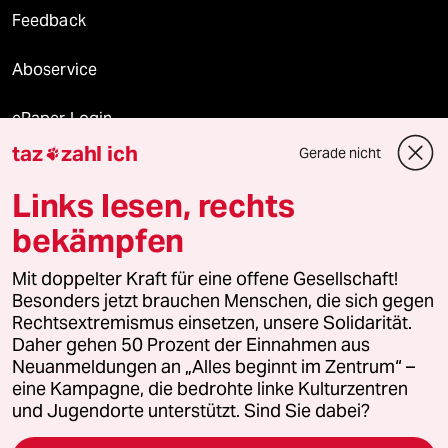
Feedback
Aboservice
ePaper Login
taz
zahl ich
Gerade nicht

Downloads für Abonnierende
Links lesen, rechts
bekämpfen
© 2026 taz Verlags und Vertriebs GmbH
Mit doppelter Kraft für eine offene Gesellschaft!
Alle Rechte vorbehalten. Bei rechtlichen Fragen oder für Genehmigungen
wenden Sie sich bitte an
lizenzen@taz.de
Besonders jetzt brauchen Menschen, die sich gegen
Rechtsextremismus einsetzen, unsere Solidarität.
Daher gehen 50 Prozent der Einnahmen aus
Feedback
Redaktionsstatut
Kommune-Richtlinien
KI-
Neuanmeldungen an „Alles beginnt im Zentrum“ –
eine Kampagne, die bedrohte linke Kulturzentren
Leitlinie
Informant
Datenschutz
Impressum
AGB
und Jugendorte unterstützt. Sind Sie dabei?