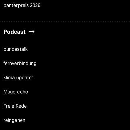
panterpreis 2026
Podcast
bundestalk
fernverbindung
klima update°
Mauerecho
Freie Rede
reingehen