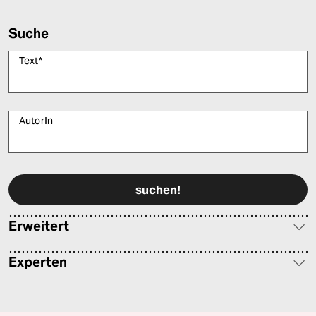
Suche
Text
*
AutorIn
Bitte füllen Sie alle Pflichtfelder (*) aus, um fortfahren zu können.
Erweitert
Experten