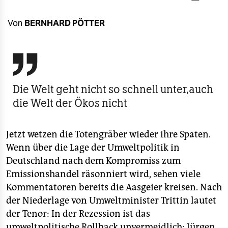
berlin
nord
Von
BERNHARD PÖTTER
wahrheit

verlag
Die Welt geht nicht so schnell unter,auch
verlag
die Welt der Ökos nicht
veranstaltungen
shop
Jetzt wetzen die Totengräber wieder ihre Spaten.
Wenn über die Lage der Umweltpolitik in
fragen & hilfe
Deutschland nach dem Kompromiss zum
unterstützen
Emissionshandel räsonniert wird, sehen viele
Kommentatoren bereits die Aasgeier kreisen. Nach
abo
der Niederlage von Umweltminister Trittin lautet
genossenschaft
der Tenor: In der Rezession ist das
umweltpolitische Rollback unvermeidlich; Jürgen