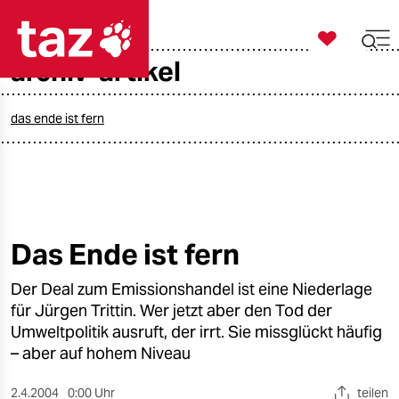

taz zahl ich
archiv-artikel

taz zahl ich
taz zahl ich
das ende ist fern
themen
politik
öko
Das Ende ist fern
gesellschaft
Der Deal zum Emissionshandel ist eine Niederlage
für Jürgen Trittin. Wer jetzt aber den Tod der
kultur
Umweltpolitik ausruft, der irrt. Sie missglückt häufig
– aber auf hohem Niveau
sport
2.4.2004
0:00 Uhr
teilen