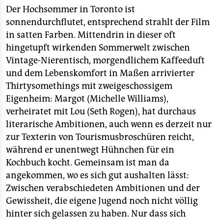
berlin
Der Hochsommer in Toronto ist
nord
sonnendurchflutet, entsprechend strahlt der Film
in satten Farben. Mittendrin in dieser oft
wahrheit
hingetupft wirkenden Sommerwelt zwischen
Vintage-Nierentisch, morgendlichem Kaffeeduft
verlag
und dem Lebenskomfort in Maßen arrivierter
Thirtysomethings mit zweigeschossigem
verlag
Eigenheim: Margot (Michelle Williams),
veranstaltungen
verheiratet mit Lou (Seth Rogen), hat durchaus
literarische Ambitionen, auch wenn es derzeit nur
shop
zur Texterin von Tourismusbroschüren reicht,
fragen & hilfe
während er unentwegt Hühnchen für ein
Kochbuch kocht. Gemeinsam ist man da
unterstützen
angekommen, wo es sich gut aushalten lässt:
abo
Zwischen verabschiedeten Ambitionen und der
Gewissheit, die eigene Jugend noch nicht völlig
genossenschaft
hinter sich gelassen zu haben. Nur dass sich