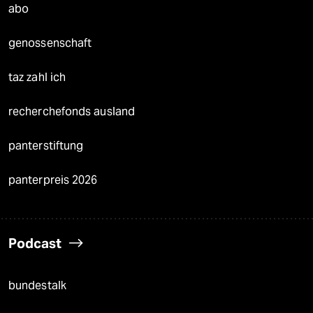
abo
genossenschaft
taz zahl ich
recherchefonds ausland
panterstiftung
panterpreis 2026
Podcast
bundestalk