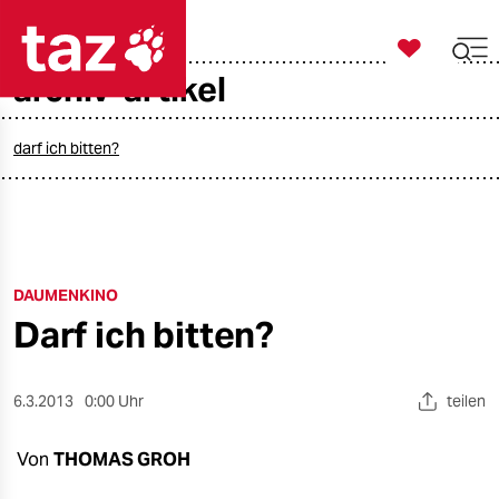

taz zahl ich
archiv-artikel

taz zahl ich
taz zahl ich
darf ich bitten?
themen
politik
DAUMENKINO
öko
Darf ich bitten?
gesellschaft
kultur
6.3.2013
0:00 Uhr
teilen
sport
Von
THOMAS GROH