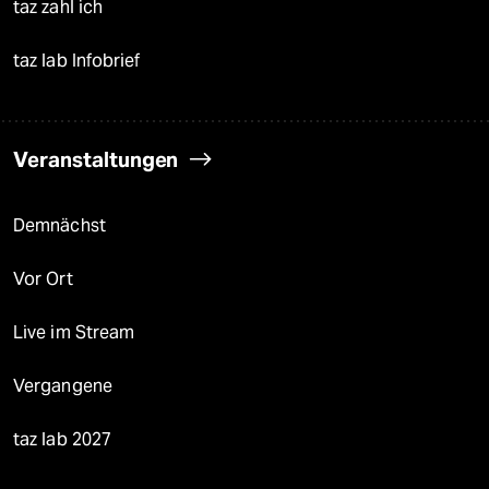
taz zahl ich
taz lab Infobrief
Veranstaltungen
Demnächst
Vor Ort
Live im Stream
Vergangene
taz lab 2027