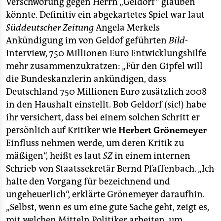
berlin
Verschwörung gegen Herrn „Geldorf“ glauben
könnte. Definitiv ein abgekartetes Spiel war laut
nord
Süddeutscher Zeitung
Angela Merkels
Ankündigung im von Geldof geführten
Bild
-
wahrheit
Interview, 750 Millionen Euro Entwicklungshilfe
verlag
mehr zusammenzukratzen: „Für den Gipfel will
die Bundeskanzlerin ankündigen, dass
verlag
Deutschland 750 Millionen Euro zusätzlich 2008
in den Haushalt einstellt. Bob Geldorf (sic!) habe
veranstaltungen
ihr versichert, dass bei einem solchen Schritt er
shop
persönlich auf Kritiker wie
Herbert Grönemeyer
Einfluss nehmen werde, um deren Kritik zu
fragen & hilfe
mäßigen“, heißt es laut
SZ
in einem internen
unterstützen
Schrieb von Staatssekretär Bernd Pfaffenbach. „Ich
halte den Vorgang für bezeichnend und
abo
ungeheuerlich“, erklärte Grönemeyer daraufhin.
genossenschaft
„Selbst, wenn es um eine gute Sache geht, zeigt es,
mit welchen Mitteln Politiker arbeiten, um