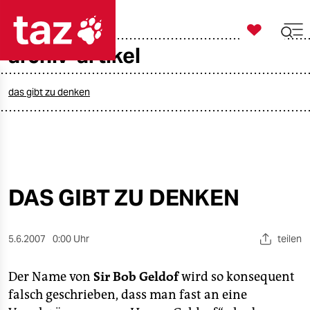

taz zahl ich
archiv-artikel

taz zahl ich
taz zahl ich
das gibt zu denken
themen
politik
öko
DAS GIBT ZU DENKEN
gesellschaft
5.6.2007
0:00 Uhr
teilen
kultur
Der Name von
Sir Bob Geldof
wird so konsequent
sport
falsch geschrieben, dass man fast an eine