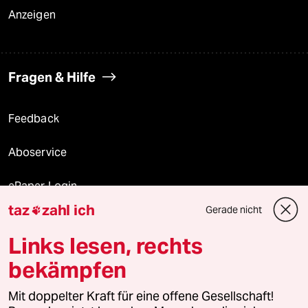
Anzeigen
Fragen & Hilfe
Feedback
Aboservice
ePaper Login
taz
zahl ich
Gerade nicht

Downloads für Abonnierende
Links lesen, rechts
bekämpfen
© 2026 taz Verlags und Vertriebs GmbH
Alle Rechte vorbehalten. Bei rechtlichen Fragen oder für Genehmigungen
Mit doppelter Kraft für eine offene Gesellschaft!
wenden Sie sich bitte an
lizenzen@taz.de