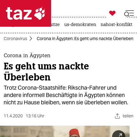

taz zahl ich
krieg in der ukraine
hitze
us-demokraten
nahost-konflikt

taz zahl ich
Coronavirus
Corona in Ägypten: Es geht ums nackte Überleben
taz zahl ich
themen
Corona in Ägypten
Es geht ums nackte
politik
Überleben
öko
Trotz Corona-Staatshilfe: Rikscha-Fahrer und
andere informell Beschäftigte in Ägypten können
gesellschaft
nicht zu Hause bleiben, wenn sie überleben wollen.
kultur
11.4.2020
13:16 Uhr
teilen
sport