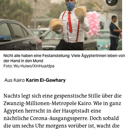
berlin
nord
wahrheit
verlag
verlag
Nicht alle haben eine Festanstellung: Viele ÄgypterInnen leben von
der Hand in den Mund
veranstaltungen
Foto: Wu Huiwo/XinHua/dpa
shop
Aus Kairo
Karim El-Gawhary
fragen & hilfe
unterstützen
Nachts legt sich eine gespenstische Stille über die
Zwanzig-Millionen-Metropole Kairo. Wie in ganz
abo
Ägypten herrscht in der Hauptstadt eine
nächtliche Corona-Ausgangssperre. Doch sobald
genossenschaft
die um sechs Uhr morgens vorüber ist, wacht die