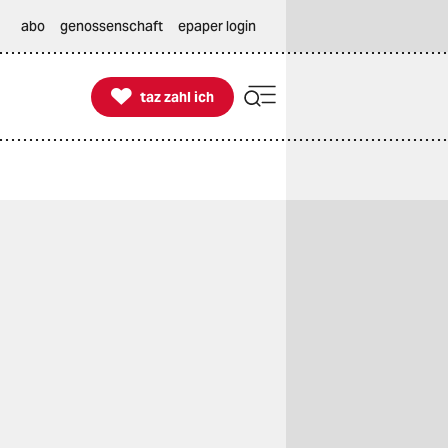
abo
genossenschaft
epaper login

taz zahl ich
taz zahl ich