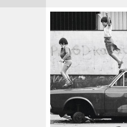
berlin
nord
wahrheit
verlag
verlag
veranstaltungen
shop
fragen & hilfe
unterstützen
abo
genossenschaft