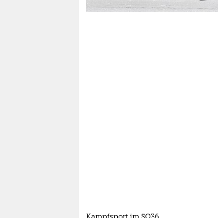
epaper login
Kampfsport im SO36