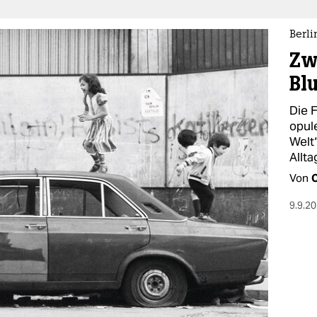
Berli
Zw
Bl
Die 
opul
Welt
Allt
Von
9.9.2