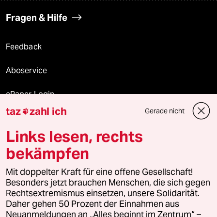
Fragen & Hilfe
Feedback
Aboservice
ePaper Login
taz
zahl ich
Gerade nicht

Downloads für Abonnierende
Links lesen, rechts
bekämpfen
© 2026 taz Verlags und Vertriebs GmbH
Mit doppelter Kraft für eine offene Gesellschaft!
Alle Rechte vorbehalten. Bei rechtlichen Fragen oder für Genehmigungen
wenden Sie sich bitte an
lizenzen@taz.de
Besonders jetzt brauchen Menschen, die sich gegen
Rechtsextremismus einsetzen, unsere Solidarität.
Daher gehen 50 Prozent der Einnahmen aus
Feedback
Redaktionsstatut
Kommune-Richtlinien
KI-
Neuanmeldungen an „Alles beginnt im Zentrum“ –