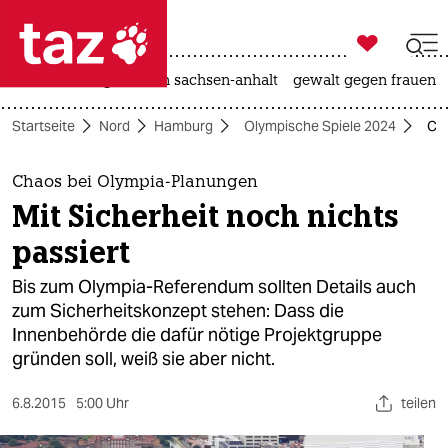

taz zahl ich
hitze
landtagswahl in sachsen-anhalt
gewalt gegen frauen

taz zahl ich
Startseite
Nord
Hamburg
Olympische Spiele 2024
Cha
taz zahl ich
themen
Chaos bei Olympia-Planungen
Mit Sicherheit noch nichts
politik
passiert
öko
Bis zum Olympia-Referendum sollten Details auch
zum Sicherheitskonzept stehen: Dass die
gesellschaft
Innenbehörde die dafür nötige Projektgruppe
gründen soll, weiß sie aber nicht.
kultur
sport
6.8.2015
5:00 Uhr
teilen