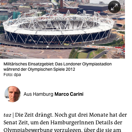
berlin
nord
wahrheit
verlag
verlag
veranstaltungen
Militärisches Einsatzgebiet: Das Londoner Olympiastadion
während der Olympischen Spiele 2012
shop
Foto: dpa
fragen & hilfe
Aus Hamburg
Marco Carini
unterstützen
abo
taz
| Die Zeit drängt. Noch gut drei Monate hat der
genossenschaft
Senat Zeit, um den HamburgerInnen Details der
Olympiabewerbung vorzulegen, über die sie am