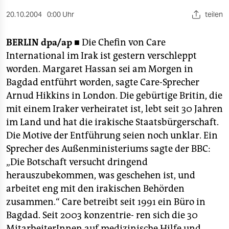
berlin
20.10.2004
0:00 Uhr
teilen
nord
BERLIN
dpa/ap ■
Die Chefin von Care
wahrheit
International im Irak ist gestern verschleppt
verlag
worden. Margaret Hassan sei am Morgen in
Bagdad entführt worden, sagte Care-Sprecher
verlag
Arnud Hikkins in London. Die gebürtige Britin, die
mit einem Iraker verheiratet ist, lebt seit 30 Jahren
veranstaltungen
im Land und hat die irakische Staatsbürgerschaft.
shop
Die Motive der Entführung seien noch unklar. Ein
Sprecher des Außenministeriums sagte der BBC:
fragen & hilfe
„Die Botschaft versucht dringend
unterstützen
herauszubekommen, was geschehen ist, und
arbeitet eng mit den irakischen Behörden
abo
zusammen.“ Care betreibt seit 1991 ein Büro in
genossenschaft
Bagdad. Seit 2003 konzentrie- ren sich die 30
MitarbeiterInnen auf medizinische Hilfe und