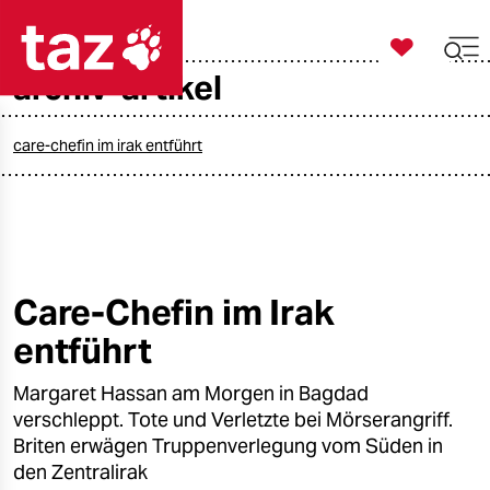

taz zahl ich
archiv-artikel

taz zahl ich
taz zahl ich
care-chefin im irak entführt
themen
politik
öko
Care-Chefin im Irak
entführt
gesellschaft
Margaret Hassan am Morgen in Bagdad
kultur
verschleppt. Tote und Verletzte bei Mörserangriff.
sport
Briten erwägen Truppenverlegung vom Süden in
den Zentralirak