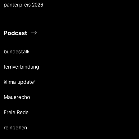
panterpreis 2026
Podcast
bundestalk
fernverbindung
klima update°
Mauerecho
Freie Rede
reingehen