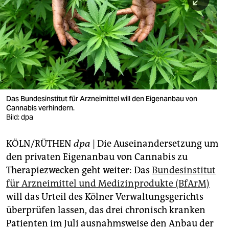
berlin
nord
wahrheit
verlag
verlag
Das Bundesinstitut für Arzneimittel will den Eigenanbau von
Cannabis verhindern.
veranstaltungen
Bild: dpa
shop
KÖLN/RÜTHEN
dpa
| Die Auseinandersetzung um
fragen & hilfe
den privaten Eigenanbau von Cannabis zu
unterstützen
Therapiezwecken geht weiter: Das
Bundesinstitut
für Arzneimittel und Medizinprodukte (BfArM)
abo
will das Urteil des Kölner Verwaltungsgerichts
überprüfen lassen, das drei chronisch kranken
genossenschaft
Patienten im Juli ausnahmsweise den Anbau der