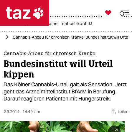

taz zahl ich
hitze
krieg in der ukraine
nahost-konflikt

taz zahl ich
it
Cannabis-Anbau für chronisch Kranke: Bundesinstitut will Urteil
taz zahl ich
themen
Cannabis-Anbau für chronisch Kranke
Bundesinstitut will Urteil
politik
kippen
öko
Das Kölner Cannabis-Urteil galt als Sensation: Jetzt
geht das Arzneimittelinstitut BfArM in Berufung.
gesellschaft
Darauf reagieren Patienten mit Hungerstreik.
kultur
2.9.2014
14:49 Uhr
teilen
sport