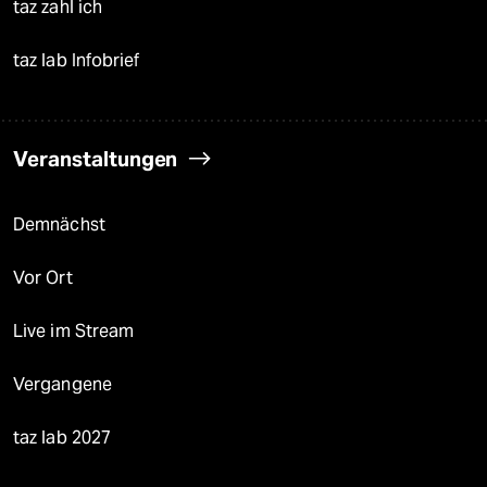
taz zahl ich
taz lab Infobrief
Veranstaltungen
Demnächst
Vor Ort
Live im Stream
Vergangene
taz lab 2027