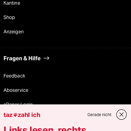
Kantine
Shop
Anzeigen
Fragen & Hilfe
Feedback
Aboservice
ePaper Login
taz
zahl ich
Gerade nicht

Downloads für Abonnierende
Links lesen, rechts