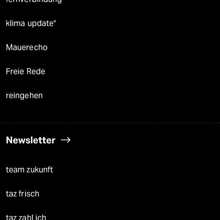
klima update°
Mauerecho
Freie Rede
reingehen
Newsletter
team zukunft
taz frisch
taz zahl ich