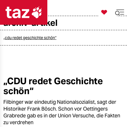

taz zahl ich
archiv-artikel

taz zahl ich
taz zahl ich
„cdu redet geschichte schön“
themen
politik
öko
„CDU redet Geschichte
schön“
gesellschaft
Filbinger war eindeutig Nationalsozialist, sagt der
kultur
Historiker Frank Bösch. Schon vor Oettingers
sport
Grabrede gab es in der Union Versuche, die Fakten
zu verdrehen