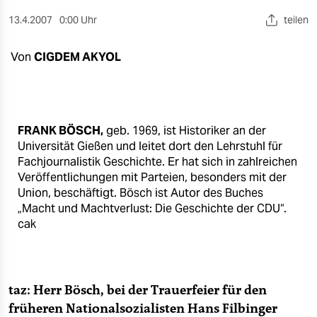
berlin
13.4.2007
0:00 Uhr
teilen
nord
Von
CIGDEM AKYOL
wahrheit
verlag
verlag
FRANK BÖSCH,
geb. 1969, ist Historiker an der
Universität Gießen und leitet dort den Lehrstuhl für
veranstaltungen
Fachjournalistik Geschichte. Er hat sich in zahlreichen
Veröffentlichungen mit Parteien, besonders mit der
shop
Union, beschäftigt. Bösch ist Autor des Buches
fragen & hilfe
„Macht und Machtverlust: Die Geschichte der CDU“.
cak
unterstützen
abo
taz: Herr Bösch, bei der Trauerfeier für den
genossenschaft
früheren Nationalsozialisten Hans Filbinger