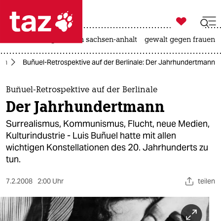

taz zahl ich
hitze
landtagswahl in sachsen-anhalt
gewalt gegen frauen

taz zahl ich
ilm
Buñuel-Retrospektive auf der Berlinale: Der Jahrhundertmann
taz zahl ich
themen
Buñuel-Retrospektive auf der Berlinale
Der Jahrhundertmann
politik
Surrealismus, Kommunismus, Flucht, neue Medien,
öko
Kulturindustrie - Luis Buñuel hatte mit allen
wichtigen Konstellationen des 20. Jahrhunderts zu
gesellschaft
tun.
kultur
7.2.2008
2:00 Uhr
teilen
sport