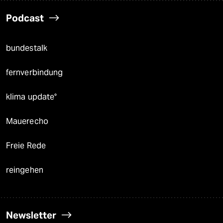
Podcast
bundestalk
fernverbindung
klima update°
Mauerecho
Freie Rede
reingehen
Newsletter