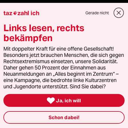
taz
zahl ich
Vergangene
Gerade nicht

Links lesen, rechts
taz lab 2027
bekämpfen
Mit doppelter Kraft für eine offene Gesellschaft!
Mehr taz Lesestoff
Besonders jetzt brauchen Menschen, die sich gegen
Rechtsextremismus einsetzen, unsere Solidarität.
Daher gehen 50 Prozent der Einnahmen aus
taz Blogs
Neuanmeldungen an „Alles beginnt im Zentrum“ –
eine Kampagne, die bedrohte linke Kulturzentren
taz FUTURZWEI
und Jugendorte unterstützt. Sind Sie dabei?
Le Monde diplomatique

Ja, ich will
taz Archiv
Schon dabei!