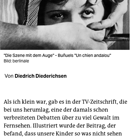
berlin
nord
wahrheit
verlag
verlag
"Die Szene mit dem Auge" - Buñuels "Un chien andalou"
Bild: berlinale
veranstaltungen
Von
Diedrich Diederichsen
shop
fragen & hilfe
unterstützen
Als ich klein war, gab es in der TV-Zeitschrift, die
bei uns herumlag, eine der damals schon
abo
verbreiteten Debatten über zu viel Gewalt im
Fernsehen. Illustriert wurde der Beitrag, der
genossenschaft
befand, dass unsere Kinder so was nicht sehen