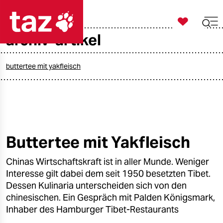

taz zahl ich
archiv-artikel

taz zahl ich
taz zahl ich
buttertee mit yakfleisch
themen
politik
öko
Buttertee mit Yakfleisch
gesellschaft
Chinas Wirtschaftskraft ist in aller Munde. Weniger
Interesse gilt dabei dem seit 1950 besetzten Tibet.
kultur
Dessen Kulinaria unterscheiden sich von den
chinesischen. Ein Gespräch mit Palden Königsmark,
sport
Inhaber des Hamburger Tibet-Restaurants