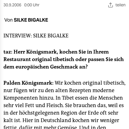
berlin
30.9.2006
0:00 Uhr
teilen
nord
Von
SILKE BIGALKE
wahrheit
INTERVIEW:
SILKE BIGALKE
verlag
verlag
taz: Herr Königsmark, kochen Sie in Ihrem
Restaurant original tibetisch oder passen Sie sich
veranstaltungen
dem europäischen Geschmack an?
shop
Palden Königsmark:
Wir kochen original tibetisch,
fragen & hilfe
nur fügen wir zu den alten Rezepten moderne
unterstützen
Komponenten hinzu. In Tibet essen die Menschen
sehr viel Fett und Fleisch. Sie brauchen das, weil es
abo
in der höchstgelegenen Region der Erde oft sehr
genossenschaft
kalt ist. Hier in Deutschland kochen wir weniger
fettig, dafür mit mehr Gemüse. Und in den