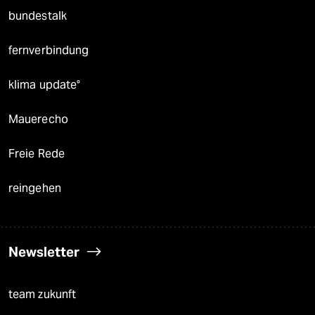
bundestalk
fernverbindung
klima update°
Mauerecho
Freie Rede
reingehen
Newsletter
team zukunft