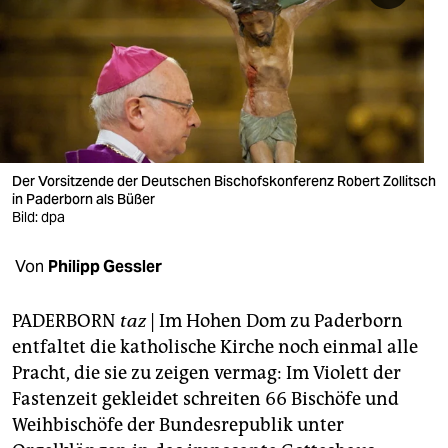
berlin
nord
wahrheit
verlag
verlag
Der Vorsitzende der Deutschen Bischofskonferenz Robert Zollitsch
in Paderborn als Büßer
veranstaltungen
Bild: dpa
shop
Von
Philipp Gessler
fragen & hilfe
PADERBORN
taz
|
Im Hohen Dom zu Paderborn
unterstützen
entfaltet die katholische Kirche noch einmal alle
Pracht, die sie zu zeigen vermag: Im Violett der
abo
Fastenzeit gekleidet schreiten 66 Bischöfe und
genossenschaft
Weihbischöfe der Bundesrepublik unter