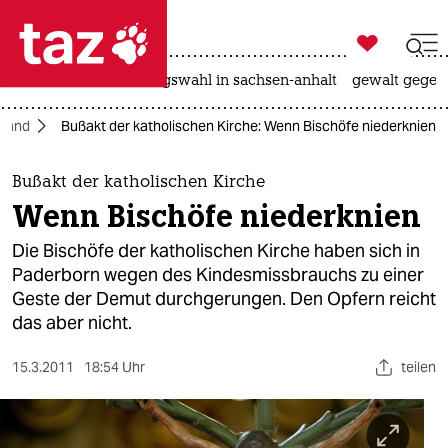

taz zahl ich
hitze
surfen
landtagswahl in sachsen-anhalt
gewalt gegen

taz zahl ich
hland
Bußakt der katholischen Kirche: Wenn Bischöfe niederknien
taz zahl ich
themen
Bußakt der katholischen Kirche
Wenn Bischöfe niederknien
politik
Die Bischöfe der katholischen Kirche haben sich in
öko
Paderborn wegen des Kindesmissbrauchs zu einer
Geste der Demut durchgerungen. Den Opfern reicht
gesellschaft
das aber nicht.
kultur
15.3.2011
18:54 Uhr
teilen
sport