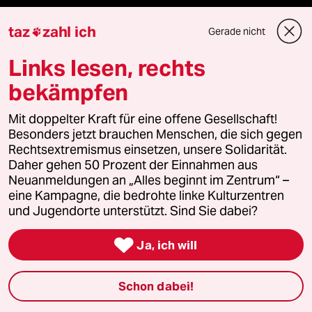
Ressorts
taz
zahl ich
Gerade nicht

Links lesen, rechts
Politik
bekämpfen
Öko
Mit doppelter Kraft für eine offene Gesellschaft!
Besonders jetzt brauchen Menschen, die sich gegen
Gesellschaft
Rechtsextremismus einsetzen, unsere Solidarität.
Daher gehen 50 Prozent der Einnahmen aus
Kultur
Neuanmeldungen an „Alles beginnt im Zentrum“ –
eine Kampagne, die bedrohte linke Kulturzentren
Sport
und Jugendorte unterstützt. Sind Sie dabei?
Berlin

Ja, ich will
Nord
Schon dabei!
Wahrheit