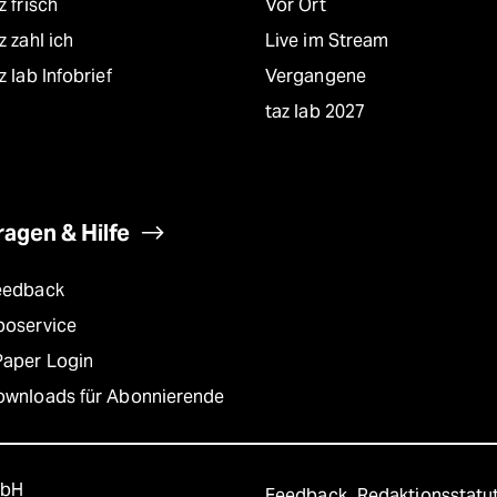
z frisch
Vor Ort
z zahl ich
Live im Stream
z lab Infobrief
Vergangene
taz lab 2027
ragen & Hilfe
eedback
boservice
Paper Login
ownloads für Abonnierende
mbH
Feedback
Redaktionsstatu