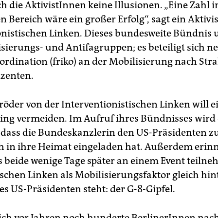
h die AktivistInnen keine Illusionen. „Eine Zahl 
en Bereich wäre ein großer Erfolg“, sagt ein Aktivis
onistischen Linken. Dieses bundesweite Bündnis 
isierungs- und Antifagruppen; es beteiligt sich n
ordination (friko) an der Mobilisierung nach Str
zenten.
öder von der Interventionistischen Linken will ei
ng vermeiden. Im Aufruf ihres Bündnisses wird
 dass die Bundeskanzlerin den US-Präsidenten 
 in ihre Heimat eingeladen hat. Außerdem erinn
s beide wenige Tage später an einem Event teilne
tschen Linken als Mobilisierungsfaktor gleich hi
es US-Präsidenten steht: der G-8-Gipfel.
ch vor Jahren noch hunderte BerlinerInnen nach