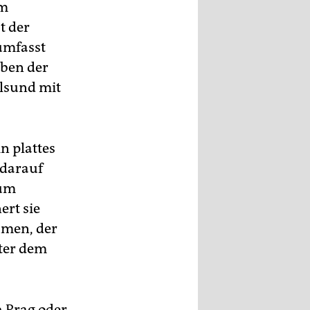
im
t der
umfasst
eben der
alsund mit
n plattes
 darauf
zum
ert sie
hmen, der
nter dem
 Prag oder