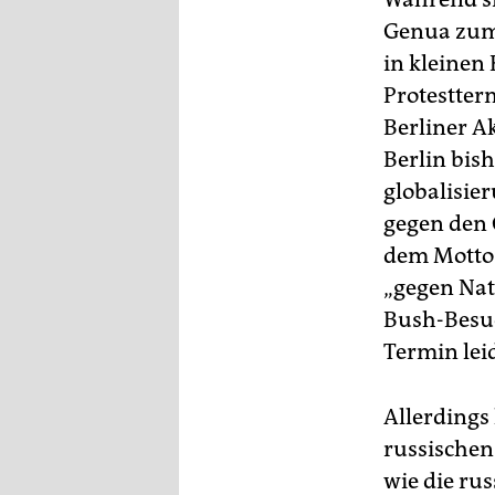
Genua zum 
in kleinen
Protestter
Berliner A
Berlin bish
globalisie
gegen den 
dem Motto 
„gegen Nat
Bush-Besuc
Termin leid
Allerdings
russischen
wie die rus