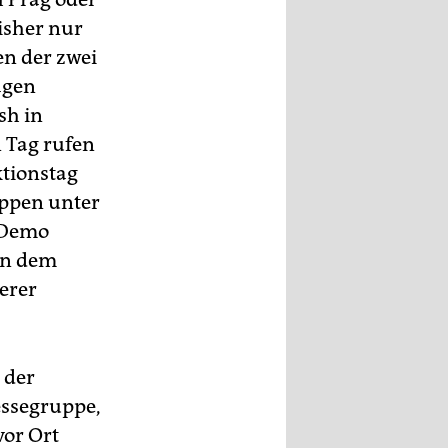
isher nur
en der zwei
agen
sh in
n Tag rufen
ktionstag
uppen unter
 Demo
en dem
erer
 der
essegruppe,
vor Ort