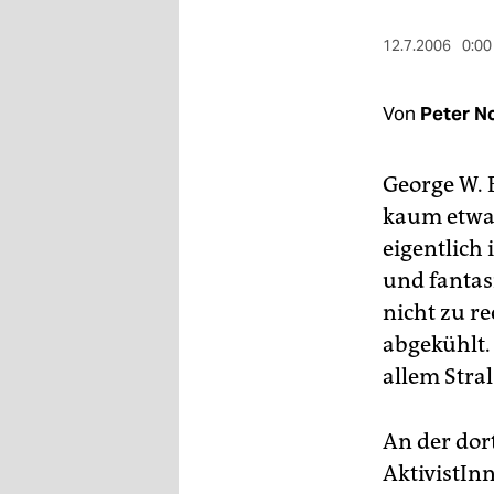
berlin
12.7.2006
0:00
nord
wahrheit
Von
Peter N
verlag
George W. 
verlag
kaum etwas
veranstaltungen
eigentlich
und fantas
shop
nicht zu r
fragen & hilfe
abgekühlt.
unterstützen
allem Stra
abo
An der dor
genossenschaft
AktivistIn