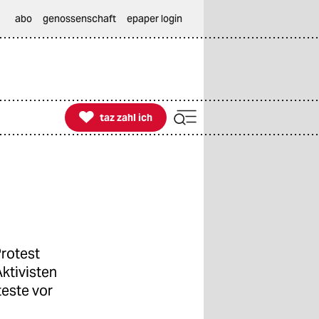
abo
genossenschaft
epaper login

taz zahl ich
taz zahl ich
Protest
ktivisten
teste vor