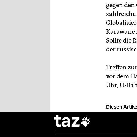
gegen den 
zahlreiche
Globalisie
Karawane z
Sollte die
der russisc
Treffen zu
vor dem Ha
Uhr, U-Bah
Diesen Artikel
taz
