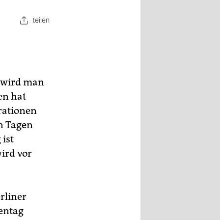
teilen
n wird man
en hat
rationen
en Tagen
 ist
ird vor
rliner
entag