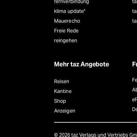
fernverbindung
ta
klima update°
ta
Mauerecho
ta
Freie Rede
reingehen
Mehr taz Angebote
F
F
Reisen
A
Kantine
e
Shop
D
Anzeigen
© 2026 taz Verlags und Vertriebs G