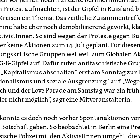
Protest aufmachten, ist der Gipfel in Russland b
 Kreisen ein Thema. Das zeitliche Zusammentreff
mine habe eher noch demobilisierend gewirkt, kl
ktivistInnen. So sind wegen der Proteste gegen Bu
er keine Aktionen zum 14. Juli geplant. Für diese
rungskritische Gruppen weltweit zum Globalen A
G-8-Gipfel auf. Dafür rufen antifaschistische Gr
„Kapitalismus abschalten“ erst am Sonntag zur
ionalismus und soziale Ausgrenzung“ auf. „Weg
h und der Love Parade am Samstag war ein früh
er nicht möglich“, sagt eine Mitveranstalterin.
 könnte es doch noch vorher Spontanaktionen vor
 Botschaft geben. So beobachtet in Berlin eine Pr
sische Polizei mit den AktivistInnen umgeht, die 