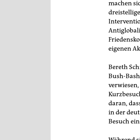
epaper login
machen sic
dreistellig
Interventi
Antiglobal
Friedensko
eigenen Ak
Bereth Schr
Bush-Bashi
verwiesen,
Kurzbesuch
daran, das
in der deu
Besuch ein
Während si