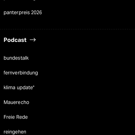
panterpreis 2026
Podcast
bundestalk
fernverbindung
klima update°
Mauerecho
Freie Rede
reingehen