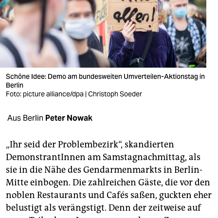
berlin
nord
wahrheit
verlag
Schöne Idee: Demo am bundesweiten Umverteilen-Aktionstag in
verlag
Berlin
Foto: picture alliance/dpa | Christoph Soeder
veranstaltungen
Aus Berlin
Peter Nowak
shop
fragen & hilfe
„Ihr seid der Problembezirk“, skandierten
DemonstrantInnen am Samstagnachmittag, als
unterstützen
sie in die Nähe des Gendarmenmarkts in Berlin-
abo
Mitte einbogen. Die zahlreichen Gäste, die vor den
noblen Restaurants und Cafés saßen, guckten eher
genossenschaft
belustigt als verängstigt. Denn der zeitweise auf