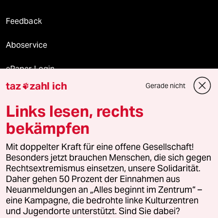
Feedback
Aboservice
ePaper Login
taz
zahl ich
Gerade nicht

Downloads für Abonnierende
Links lesen, rechts
bekämpfen
© 2026 taz Verlags und Vertriebs GmbH
Alle Rechte vorbehalten. Bei rechtlichen Fragen oder für Genehmigungen
Mit doppelter Kraft für eine offene Gesellschaft!
wenden Sie sich bitte an
lizenzen@taz.de
Besonders jetzt brauchen Menschen, die sich gegen
Rechtsextremismus einsetzen, unsere Solidarität.
Daher gehen 50 Prozent der Einnahmen aus
Feedback
Redaktionsstatut
Kommune-Richtlinien
KI-
Neuanmeldungen an „Alles beginnt im Zentrum“ –
eine Kampagne, die bedrohte linke Kulturzentren
Leitlinie
Informant
Datenschutz
Impressum
AGB
und Jugendorte unterstützt. Sind Sie dabei?