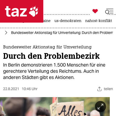

taz zahl ich
hitze
krieg in der ukraine
us-demokraten
nahost-konflikt

taz zahl ich
en
Bundesweiter Aktionstag für Umverteilung: Durch den Problemb
taz zahl ich
themen
Bundesweiter Aktionstag für Umverteilung
Durch den Problembezirk
politik
In Berlin demonstrieren 1.500 Menschen für eine
öko
gerechtere Verteilung des Reichtums. Auch in
anderen Städten gibt es Aktionen.
gesellschaft
22.8.2021
10:46 Uhr
teilen
kultur
sport