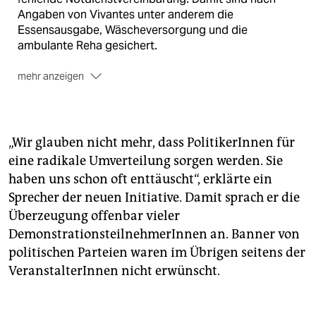
Angaben von Vivantes unter anderem die
Essensausgabe, Wäscheversorgung und die
ambulante Reha gesichert.
mehr anzeigen
Der Vivantes-Konzern
war damit mit einer Klage
erfolgreich: Das Gericht erließ am Freitag eine
einstweilige Verfügung. Danach sei es Verdi verboten,
Beschäftigte der Vivantes Netzwerk für Gesundheit
„Wir glauben nicht mehr, dass PolitikerInnen für
GmbH sowie weiterer Vivantes-Gesellschaften zum
eine radikale Umverteilung sorgen werden. Sie
Streik aufzurufen oder Streiks durchzuführen, solange
haben uns schon oft enttäuscht“, erklärte ein
keine Notdienstvereinbarung geschlossen werde,
Sprecher der neuen Initiative. Damit sprach er die
teilte das Arbeitsgericht mit. Für den Notdienst seien
Überzeugung offenbar vieler
die Vorstellungen der Arbeitgeberseite
Voraussetzung.
(dpa)
DemonstrationsteilnehmerInnen an. Banner von
politischen Parteien waren im Übrigen seitens der
VeranstalterInnen nicht erwünscht.