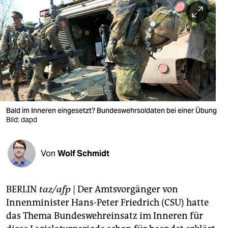
berlin
nord
wahrheit
verlag
verlag
veranstaltungen
Bald im Inneren eingesetzt? Bundeswehrsoldaten bei einer Übung
Bild: dapd
shop
fragen & hilfe
Von
Wolf Schmidt
unterstützen
BERLIN
taz/afp
|
Der Amtsvorgänger von
abo
Innenminister Hans-Peter Friedrich (CSU) hatte
genossenschaft
das Thema Bundeswehreinsatz im Inneren für