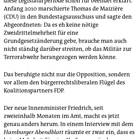
diese Legislaturperiode schon für beendet erklärt.
epaper login
Anfang 2010 marschierte Thomas de Maizière
(CDU) in den Bundestagsausschuss und sagte den
Abgeordneten: Da es eh keine nötige
Zweidrittelmehrheit für eine
Grundgesetzänderung gebe, brauche man auch
nicht ständig darüber streiten, ob das Militär zur
Terrorabwehr herangezogen werden könne.
Das beruhigte nicht nur die Opposition, sondern
vor allem den bürgerrechtsliberalen Flügel des
Koalitionspartners FDP.
Der neue Innenminister Friedrich, seit
zweieinhalb Monaten im Amt, macht es jetzt
genau anders herum. In einem Interview mit dem
Hamburger Abendblatt
räumte er zwar ein, dass es