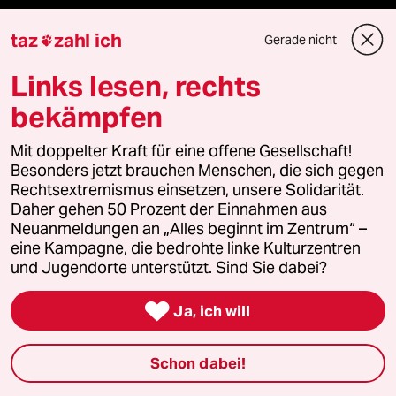
Shop
taz
zahl ich
Gerade nicht

Anzeigen
Links lesen, rechts
bekämpfen
Mit doppelter Kraft für eine offene Gesellschaft!
Fragen & Hilfe
Besonders jetzt brauchen Menschen, die sich gegen
Rechtsextremismus einsetzen, unsere Solidarität.
Feedback
Daher gehen 50 Prozent der Einnahmen aus
Neuanmeldungen an „Alles beginnt im Zentrum“ –
eine Kampagne, die bedrohte linke Kulturzentren
Aboservice
und Jugendorte unterstützt. Sind Sie dabei?
ePaper Login

Ja, ich will
Downloads für Abonnierende
Schon dabei!