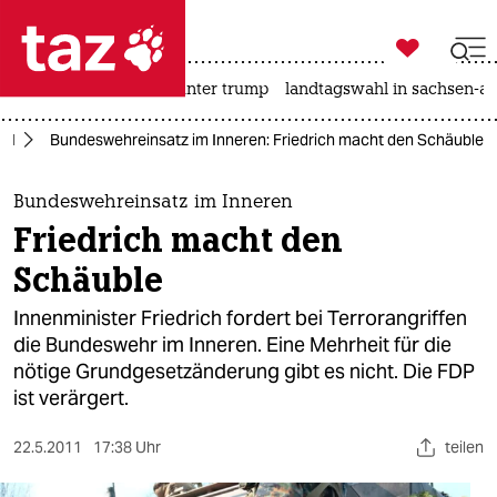

taz zahl ich
nahost-konflikt
usa unter trump
landtagswahl in sachsen-an

taz zahl ich
nd
Bundeswehreinsatz im Inneren: Friedrich macht den Schäuble
taz zahl ich
themen
Bundeswehreinsatz im Inneren
Friedrich macht den
politik
Schäuble
öko
Innenminister Friedrich fordert bei Terrorangriffen
die Bundeswehr im Inneren. Eine Mehrheit für die
gesellschaft
nötige Grundgesetzänderung gibt es nicht. Die FDP
ist verärgert.
kultur
sport
22.5.2011
17:38 Uhr
teilen